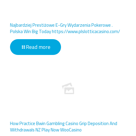
Najbardziej Prestiżowe E-Gry Wydarzenia Pokerowe .
Polska Win Big Today https://www.plslotticacasino.com/
Read more
How Practice Bwin Gambling Casino Grip Deposition And
Withdrawals NZ Play Now WooCasino