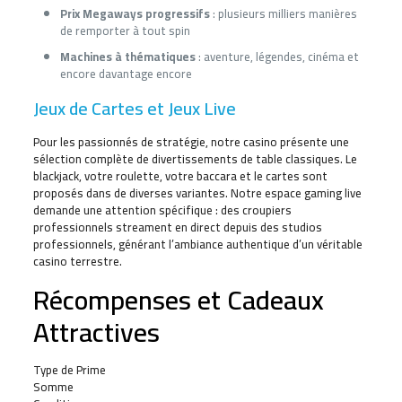
Prix Megaways progressifs
: plusieurs milliers manières
de remporter à tout spin
Machines à thématiques
: aventure, légendes, cinéma et
encore davantage encore
Jeux de Cartes et Jeux Live
Pour les passionnés de stratégie, notre casino présente une
sélection complète de divertissements de table classiques. Le
blackjack, votre roulette, votre baccara et le cartes sont
proposés dans de diverses variantes. Notre espace gaming live
demande une attention spécifique : des croupiers
professionnels streament en direct depuis des studios
professionnels, générant l’ambiance authentique d’un véritable
casino terrestre.
Récompenses et Cadeaux
Attractives
Type de Prime
Somme