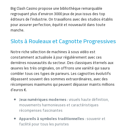
Big Clash Casino propose une bibliothèque remarquable
regroupant plus d’environ 3000 jeux de jeux issus des top
éditeurs de l’industrie. On travaillons avec des studios établis
pour assurer perfection, équité et nouveauté dans toute
manche.
Slots à Rouleaux et Cagnotte Progressives
Notre riche sélection de machines à sous vidéo est
constamment actualisée à jour régulièrement avec ces
dernières nouveautés du secteur. Des classiques éternels aux
œuvres les très originales, on offrons une variété qui saura
combler tous ces types de parieurs. Les cagnottes évolutifs
dépassent souvent des sommes extraordinaires, avec des
récompenses maximums qui peuvent dépasser maints millions
d’euros €.
Jeux numériques modernes
: visuels haute définition,
mouvements harmonieuses et caractéristiques
récompenses fascinantes
Appareils à symboles traditionnelles
: souvenir et
facilité pour tous les puristes