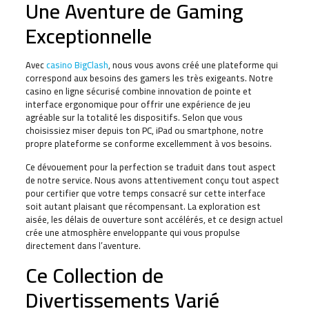
Une Aventure de Gaming
Exceptionnelle
Avec
casino BigClash
, nous vous avons créé une plateforme qui
correspond aux besoins des gamers les très exigeants. Notre
casino en ligne sécurisé combine innovation de pointe et
interface ergonomique pour offrir une expérience de jeu
agréable sur la totalité les dispositifs. Selon que vous
choisissiez miser depuis ton PC, iPad ou smartphone, notre
propre plateforme se conforme excellemment à vos besoins.
Ce dévouement pour la perfection se traduit dans tout aspect
de notre service. Nous avons attentivement conçu tout aspect
pour certifier que votre temps consacré sur cette interface
soit autant plaisant que récompensant. La exploration est
aisée, les délais de ouverture sont accélérés, et ce design actuel
crée une atmosphère enveloppante qui vous propulse
directement dans l’aventure.
Ce Collection de
Divertissements Varié