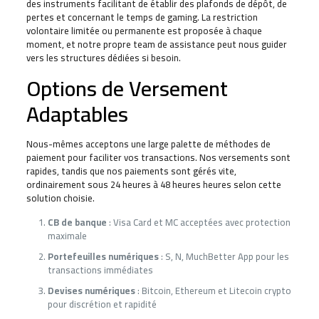
des instruments facilitant de établir des plafonds de dépôt, de
pertes et concernant le temps de gaming. La restriction
volontaire limitée ou permanente est proposée à chaque
moment, et notre propre team de assistance peut nous guider
vers les structures dédiées si besoin.
Options de Versement
Adaptables
Nous-mêmes acceptons une large palette de méthodes de
paiement pour faciliter vos transactions. Nos versements sont
rapides, tandis que nos paiements sont gérés vite,
ordinairement sous 24 heures à 48 heures heures selon cette
solution choisie.
CB de banque
: Visa Card et MC acceptées avec protection
maximale
Portefeuilles numériques
: S, N, MuchBetter App pour les
transactions immédiates
Devises numériques
: Bitcoin, Ethereum et Litecoin crypto
pour discrétion et rapidité