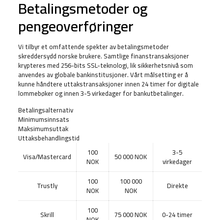
Betalingsmetoder og
pengeoverføringer
Vi tilbyr et omfattende spekter av betalingsmetoder
skreddersydd norske brukere. Samtlige finanstransaksjoner
krypteres med 256-bits SSL-teknologi, lik sikkerhetsnivå som
anvendes av globale bankinstitusjoner. Vårt målsetting er å
kunne håndtere uttakstransaksjoner innen 24 timer for digitale
lommebøker og innen 3-5 virkedager for bankutbetalinger.
Betalingsalternativ
Minimumsinnsats
Maksimumsuttak
Uttaksbehandlingstid
100
3-5
Visa/Mastercard
50 000 NOK
NOK
virkedager
100
100 000
Trustly
Direkte
NOK
NOK
100
Skrill
75 000 NOK
0-24 timer
NOK