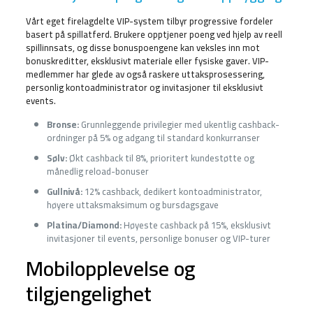
Vårt eget firelagdelte VIP-system tilbyr progressive fordeler
basert på spillatferd. Brukere opptjener poeng ved hjelp av reell
spillinnsats, og disse bonuspoengene kan veksles inn mot
bonuskreditter, eksklusivt materiale eller fysiske gaver. VIP-
medlemmer har glede av også raskere uttaksprosessering,
personlig kontoadministrator og invitasjoner til eksklusivt
events.
Bronse:
Grunnleggende privilegier med ukentlig cashback-
ordninger på 5% og adgang til standard konkurranser
Sølv:
Økt cashback til 8%, prioritert kundestøtte og
månedlig reload-bonuser
Gullnivå:
12% cashback, dedikert kontoadministrator,
høyere uttaksmaksimum og bursdagsgave
Platina/Diamond:
Høyeste cashback på 15%, eksklusivt
invitasjoner til events, personlige bonuser og VIP-turer
Mobilopplevelse og
tilgjengelighet