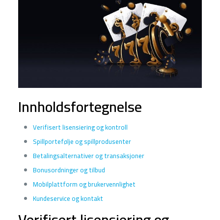
Innholdsfortegnelse
Verifisert lisensiering og kontroll
Spillportefølje og spillprodusenter
Betalingsalternativer og transaksjoner
Bonusordninger og tilbud
Mobilplattform og brukervennlighet
Kundeservice og kontakt
Verifisert lisensiering og