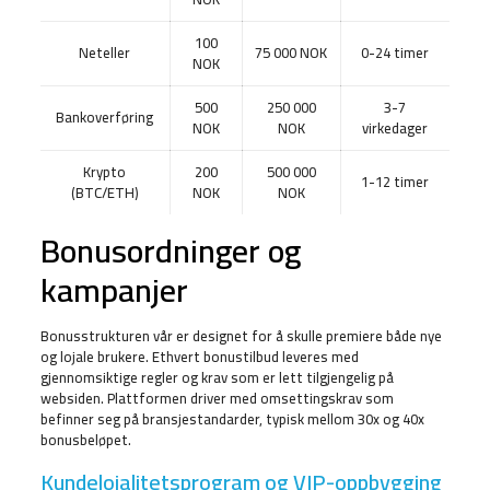
100
Neteller
75 000 NOK
0-24 timer
NOK
500
250 000
3-7
Bankoverføring
NOK
NOK
virkedager
Krypto
200
500 000
1-12 timer
(BTC/ETH)
NOK
NOK
Bonusordninger og
kampanjer
Bonusstrukturen vår er designet for å skulle premiere både nye
og lojale brukere. Ethvert bonustilbud leveres med
gjennomsiktige regler og krav som er lett tilgjengelig på
websiden. Plattformen driver med omsettingskrav som
befinner seg på bransjestandarder, typisk mellom 30x og 40x
bonusbeløpet.
Kundelojalitetsprogram og VIP-oppbygging