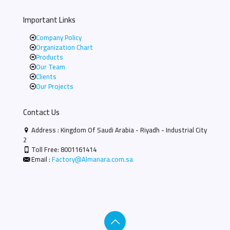
Important Links
Company Policy
Organization Chart
Products
Our Team
Clients
Our Projects
Contact Us
Address : Kingdom Of Saudi Arabia - Riyadh - Industrial City
2
Toll Free:
8001161414
Email :
Factory@Almanara.com.sa