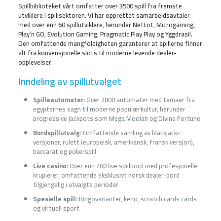
Spillbiblioteket vårt omfatter over 3500 spill fra fremste
utviklere i spillsektoren. Vi har opprettet samarbeidsavtaler
med over enn 60 spillutviklere, herunder NetEnt, Microgaming,
Play’n GO, Evolution Gaming, Pragmatic Play Play og Yggdrasil.
Den omfattende mangfoldigheten garanterer at spillerne finner
alt fra konvensjonelle slots til moderne levende dealer-
opplevelser.
Inndeling av spillutvalget
Spilleautomater:
Over 2800 automater med temaer fra
egypternes sagn til moderne populærkultur, herunder
progressive jackpots som Mega Moolah og Divine Fortune
Bordspillutvalg:
Omfattende samling av blackjack-
versjoner, rulett (europeisk, amerikansk, fransk versjon),
baccarat og pokerspill
Live casino:
Over enn 200 live spillbord med profesjonelle
krupierer, omfattende eksklusivt norsk dealer-bord
tilgjengelig i utvalgte perioder
Spesielle spill:
Bingovarianter, keno, scratch cards cards
og virtuell sport