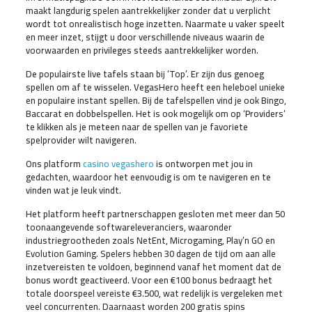
maakt langdurig spelen aantrekkelijker zonder dat u verplicht
wordt tot onrealistisch hoge inzetten. Naarmate u vaker speelt
en meer inzet, stijgt u door verschillende niveaus waarin de
voorwaarden en privileges steeds aantrekkelijker worden.
De populairste live tafels staan bij ‘Top’. Er zijn dus genoeg
spellen om af te wisselen. VegasHero heeft een heleboel unieke
en populaire instant spellen. Bij de tafelspellen vind je ook Bingo,
Baccarat en dobbelspellen. Het is ook mogelijk om op ‘Providers’
te klikken als je meteen naar de spellen van je favoriete
spelprovider wilt navigeren.
Ons platform
casino vegashero
is ontworpen met jou in
gedachten, waardoor het eenvoudig is om te navigeren en te
vinden wat je leuk vindt.
Het platform heeft partnerschappen gesloten met meer dan 50
toonaangevende softwareleveranciers, waaronder
industriegrootheden zoals NetEnt, Microgaming, Play’n GO en
Evolution Gaming. Spelers hebben 30 dagen de tijd om aan alle
inzetvereisten te voldoen, beginnend vanaf het moment dat de
bonus wordt geactiveerd. Voor een €100 bonus bedraagt het
totale doorspeel vereiste €3.500, wat redelijk is vergeleken met
veel concurrenten. Daarnaast worden 200 gratis spins