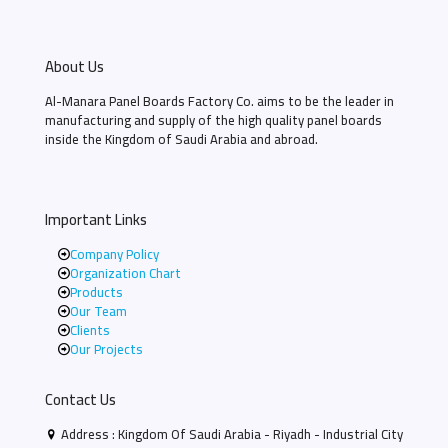
About Us
Al-Manara Panel Boards Factory Co. aims to be the leader in
manufacturing and supply of the high quality panel boards
inside the Kingdom of Saudi Arabia and abroad.
Important Links
Company Policy
Organization Chart
Products
Our Team
Clients
Our Projects
Contact Us
Address : Kingdom Of Saudi Arabia - Riyadh - Industrial City