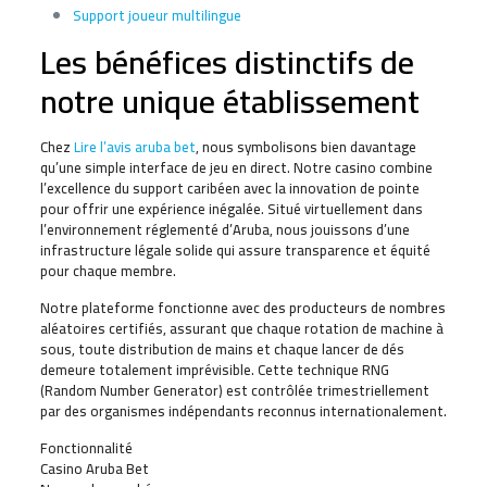
Support joueur multilingue
Les bénéfices distinctifs de
notre unique établissement
Chez
Lire l’avis aruba bet
, nous symbolisons bien davantage
qu’une simple interface de jeu en direct. Notre casino combine
l’excellence du support caribéen avec la innovation de pointe
pour offrir une expérience inégalée. Situé virtuellement dans
l’environnement réglementé d’Aruba, nous jouissons d’une
infrastructure légale solide qui assure transparence et équité
pour chaque membre.
Notre plateforme fonctionne avec des producteurs de nombres
aléatoires certifiés, assurant que chaque rotation de machine à
sous, toute distribution de mains et chaque lancer de dés
demeure totalement imprévisible. Cette technique RNG
(Random Number Generator) est contrôlée trimestriellement
par des organismes indépendants reconnus internationalement.
Fonctionnalité
Casino Aruba Bet