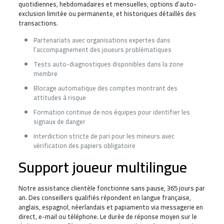
quotidiennes, hebdomadaires et mensuelles, options d’auto-
exclusion limitée ou permanente, et historiques détaillés des
transactions.
Partenariats avec organisations expertes dans
l’accompagnement des joueurs problématiques
Tests auto-diagnostiques disponibles dans la zone
membre
Blocage automatique des comptes montrant des
attitudes à risque
Formation continue de nos équipes pour identifier les
signaux de danger
Interdiction stricte de pari pour les mineurs avec
vérification des papiers obligatoire
Support joueur multilingue
Notre assistance clientèle fonctionne sans pause, 365 jours par
an. Des conseillers qualifiés répondent en langue française,
anglais, espagnol, néerlandais et papiamento via messagerie en
direct, e-mail ou téléphone. Le durée de réponse moyen sur le