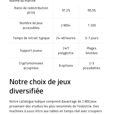
Norme du marché
Ratio de redistribution
97.2%
95.5%
(RTP)
Nombre de jeux
2 800+
1 200
accessibles
Temps de retrait typique
24-48 heures
3-7 jours
24/7
Plages
Support joueur
polyglotte
limitées
Cryptomonnaies
2-3
8 options
acceptées
possibilités
Notre choix de jeux
diversifiée
Notre catalogue ludique comprend davantage de 2 800 jeux
provenant des studios les plus renommés de l’industrie. Des
machines à sous rétro aux tables en temps réel avec croupiers