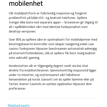
mobilenhet
Vår mobilplattform er fullstendig responsiv og fungerer
problemfritt på både iOS- og Android-telefoner. Spillere
trenger ikke laste ned separate apper – browseren gir tilgang til
alt i spillbiblioteket vårt med identisk funksjonalitet som
desktop-versjonen.
Over 85% av spillene våre er optimalisert for mobilskjermer med
berøringsbaserte kontroller som skaper navigering enkel. Live
casino-funksjonen tilpasser livestreamen automatisk avhengig
på internettforbindelsen, slik at spillere får best mulig kvalitet
uten avbrudd i gaming.
Kundestøtten vår er tilgjengelig døgnet rundt via live chat
direkte fra mobilnettleseren. Gjennomsnittlig responstid ligger
under to minutter, og støtteteamet vårt håndterer
henvendelser på norsk. Uansett om du spiller hjemme eller på
farten, leverer Casinolo en sømløs opplevelse tilpasset dine
preferanser.
Related posts