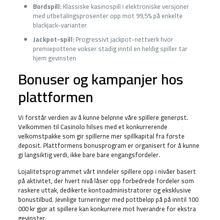
Bordspill:
Klassiske kasinospill i elektroniske versjoner
med utbetalingsprosenter opp mot 99,5% på enkelte
blackjack-varianter
Jackpot-spill:
Progressivt jackpot-nettverk hvor
premiepottene vokser stadig inntil en heldig spiller tar
hjem gevinsten
Bonuser og kampanjer hos
plattformen
Vi forstår verdien av å kunne belønne våre spillere generøst.
Velkommen til Casinolo hilses med et konkurrerende
velkomstpakke som gir spillerne mer spillkapital fra første
deposit. Plattformens bonusprogram er organisert for å kunne
gi langsiktig verdi, ikke bare bare engangsfordeler.
Lojalitetsprogrammet vårt inndeler spillere opp i nivåer basert
på aktivitet, der hvert nivå låser opp forbedrede fordeler som
raskere uttak, dedikerte kontoadministratorer og eksklusive
bonustilbud. Jevnlige turneringer med pottbeløp på på inntil 100
000 kr gjør at spillere kan konkurrere mot hverandre for ekstra
gevinster.