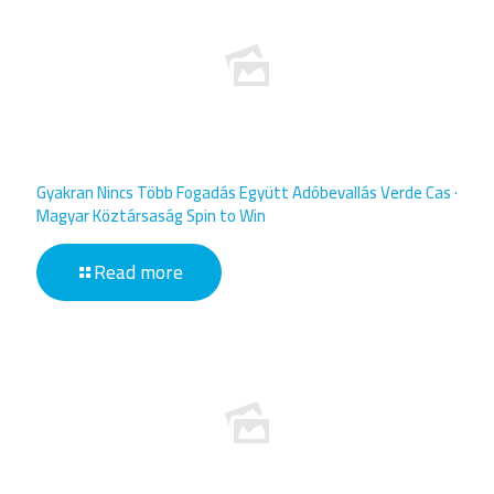
Gyakran Nincs Több Fogadás Együtt Adóbevallás Verde Cas ·
Magyar Köztársaság Spin to Win
Read more