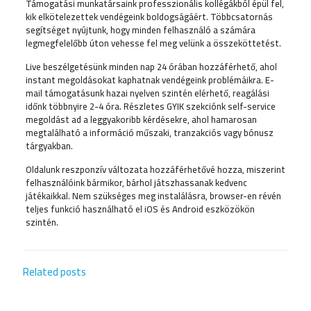
Támogatási munkatársaink professzionális kollégákból épül fel,
kik elkötelezettek vendégeink boldogságáért. Többcsatornás
segítséget nyújtunk, hogy minden felhasználó a számára
legmegfelelőbb úton vehesse fel meg velünk a összeköttetést.
Live beszélgetésünk minden nap 24 órában hozzáférhető, ahol
instant megoldásokat kaphatnak vendégeink problémáikra. E-
mail támogatásunk hazai nyelven szintén elérhető, reagálási
időnk többnyire 2-4 óra. Részletes GYIK szekciónk self-service
megoldást ad a leggyakoribb kérdésekre, ahol hamarosan
megtalálható a információ műszaki, tranzakciós vagy bónusz
tárgyakban.
Oldalunk reszponzív változata hozzáférhetővé hozza, miszerint
felhasználóink bármikor, bárhol játszhassanak kedvenc
játékaikkal. Nem szükséges meg instalálásra, browser-en révén
teljes funkció használható el iOS és Android eszközökön
szintén.
Related posts