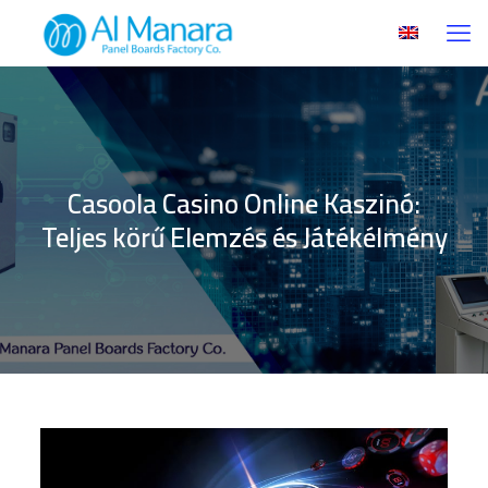
Casoola Casino Online Kaszinó:
Teljes körű Elemzés és Játékélmény