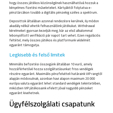
hogy összes játékos közönségének használhatóvá hozzuk a
kényelmes fizetési műveleteket. Kártyáktól folytatva e-
pénztárcákon tovább a digitális pénzekig széles a spektrum.
Deposittok általában azonnal rendezésre kerülnek, ily módon
akadály nélkül vihetik felhasználóink játékukat. Withdrawal
kérelmeket gyorsan kezeljük meg, bár az első alkalommal
lebonyolított verifikáció pár napot tart vehet. Ezen regulációs
feltétel, mely összes játékos és platformunk védelmét
egyaránt támogatja.
Legkisebb és felső limitek
Minimális befizetési összegünk általában 10 euró, amely
hozzáférhetővé hozza szolgáltatásunkat friss vendégek
részére egyaránt. Maximális pénzfelvételi határaink VIP rangtól
alapján módosulnak, azonban havi alapon maximum 20 000
európa valuta egyaránt lehet standard vendégek tekintetében,
miközben VIP játékosaink efelett jóval nagyobb pénzeket
egyaránt kivehetnek.
Ügyfélszolgálati csapatunk