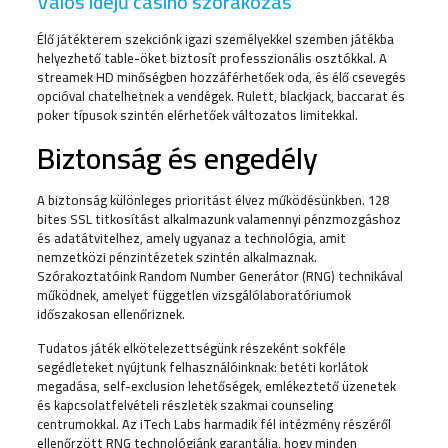
Valós idejű casino szórakozás
Élő játékterem szekciónk igazi személyekkel szemben játékba
helyezhető table-öket biztosít professzionális osztókkal. A
streamek HD minőségben hozzáférhetőek oda, és élő csevegés
opcióval chatelhetnek a vendégek. Rulett, blackjack, baccarat és
poker típusok szintén elérhetőek változatos limitekkal.
Biztonság és engedély
A biztonság különleges prioritást élvez működésünkben. 128
bites SSL titkosítást alkalmazunk valamennyi pénzmozgáshoz
és adatátvitelhez, amely ugyanaz a technológia, amit
nemzetközi pénzintézetek szintén alkalmaznak.
Szórakoztatóink Random Number Generátor (RNG) technikával
működnek, amelyet független vizsgálólaboratóriumok
időszakosan ellenőriznek.
Tudatos játék elkötelezettségünk részeként sokféle
segédleteket nyújtunk felhasználóinknak: betéti korlátok
megadása, self-exclusion lehetőségek, emlékeztető üzenetek
és kapcsolatfelvételi részletek szakmai counseling
centrumokkal. Az iTech Labs harmadik fél intézmény részéről
ellenőrzött RNG technológiánk garantálja, hogy minden