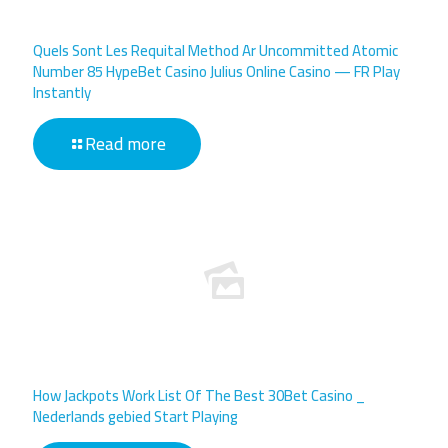
Quels Sont Les Requital Method Ar Uncommitted Atomic
Number 85 HypeBet Casino Julius Online Casino — FR Play
Instantly
Read more
How Jackpots Work List Of The Best 30Bet Casino _
Nederlands gebied Start Playing