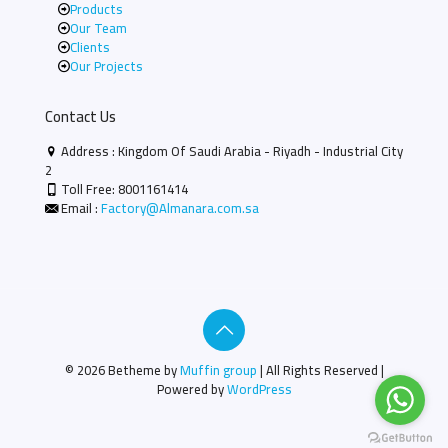
Products
Our Team
Clients
Our Projects
Contact Us
Address : Kingdom Of Saudi Arabia - Riyadh - Industrial City
2
Toll Free:
8001161414
Email :
Factory@Almanara.com.sa
© 2026 Betheme by
Muffin group
| All Rights Reserved |
Powered by
WordPress