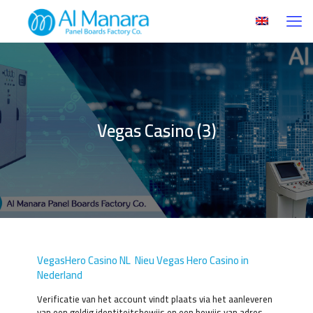
Vegas Casino (3)
VegasHero Casino NL ️ Nieu Vegas Hero Casino in
Nederland
Verificatie van het account vindt plaats via het aanleveren
van een geldig identiteitsbewijs en een bewijs van adres.