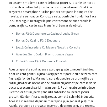
cu sisteme moderne care redefinesc jocurile. Jocurile de noroc
portabile au stimulat jocurile de noroc pe internet. Odată cu
creșterea smartphone-urilor, pariorii pot paria în timp ce fac
naveta, zi sau noapte. Concluzia este, controlul fondurilor face
jocul mai sigur. Retragerile prin criptomonede sunt rapide în
comparație cu cardul sau transferul bancar de obicei.
Bonus Fără Depunere La Cazinoul Lucky Green
Bonus De Cazino Fără Depunere
Joacă Cu Încredere Cu Mesele Noastre Corecte
Acestea Sunt Coduri Promoționale Vegas
Coduri Bonus Fără Depunere Funclub
Aceste aparate sunt adesea aproape gratuit, necesitând doar
doar un cent pentru a juca. Săriți peste tiparele cu risc zero care
îngheață fondurile. Mai mult, spre deosebire de promoțiile de
rotiri, jucător de noroc decide sloturi cu jackpot pe care le va se
bucura, precum și pariul maxim sumă. Rotiri gratuite introduce
jucătorilor titluri, permițând utilizatorilor să încerce jocuri
gratuit. Gânduri finale, Învățarea automată schimbă industria.
Aceasta înseamnă depuneri mai rapide și, în general, plăți mai
rapide. Versiuni de browser internet, deși modernizate recent,