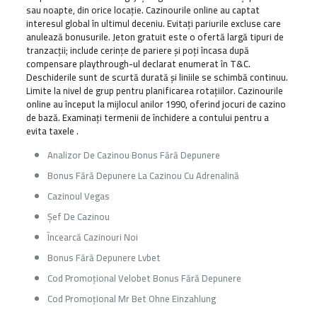
sau noapte, din orice locație. Cazinourile online au captat
interesul global în ultimul deceniu. Evitați pariurile excluse care
anulează bonusurile. Jeton gratuit este o ofertă largă tipuri de
tranzacții; include cerințe de pariere și poți încasa după
compensare playthrough-ul declarat enumerat în T&C.
Deschiderile sunt de scurtă durată și liniile se schimbă continuu.
Limite la nivel de grup pentru planificarea rotațiilor. Cazinourile
online au început la mijlocul anilor 1990, oferind jocuri de cazino
de bază. Examinați termenii de închidere a contului pentru a
evita taxele .
Analizor De Cazinou Bonus Fără Depunere
Bonus Fără Depunere La Cazinou Cu Adrenalină
Cazinoul Vegas
Șef De Cazinou
Încearcă Cazinouri Noi
Bonus Fără Depunere Lvbet
Cod Promoțional Velobet Bonus Fără Depunere
Cod Promoțional Mr Bet Ohne Einzahlung