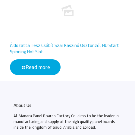
Áldozattá Tesz Csábít Szar Kaszinó Ösztönző . HU Start
Spinning Hot Slot
Read more
About Us
Al-Manara Panel Boards Factory Co. aims to be the leader in
manufacturing and supply of the high quality panel boards
inside the Kingdom of Saudi Arabia and abroad.