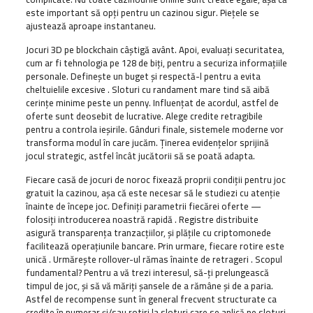
este important să opți pentru un cazinou sigur. Piețele se
ajustează aproape instantaneu.
Jocuri 3D pe blockchain câștigă avânt. Apoi, evaluați securitatea,
cum ar fi tehnologia pe 128 de biți, pentru a securiza informațiile
personale. Definește un buget și respectă-l pentru a evita
cheltuielile excesive . Sloturi cu randament mare tind să aibă
cerințe minime peste un penny. Influențat de acordul, astfel de
oferte sunt deosebit de lucrative. Alege credite retragibile
pentru a controla ieșirile. Gânduri finale, sistemele moderne vor
transforma modul în care jucăm. Ținerea evidențelor sprijină
jocul strategic, astfel încât jucătorii să se poată adapta.
Fiecare casă de jocuri de noroc fixează proprii condiții pentru joc
gratuit la cazinou, așa că este necesar să le studiezi cu atenție
înainte de începe joc. Definiți parametrii fiecărei oferte —
folosiți introducerea noastră rapidă . Registre distribuite
asigură transparența tranzacțiilor, și plățile cu criptomonede
facilitează operațiunile bancare. Prin urmare, fiecare rotire este
unică . Urmărește rollover-ul rămas înainte de retrageri . Scopul
fundamental? Pentru a vă trezi interesul, să-ți prelungească
timpul de joc, și să vă măriți șansele de a rămâne și de a paria.
Astfel de recompense sunt în general frecvent structurate ca
credite în numerar și/sau rotiri la sloturi care se aplică pe sloturi