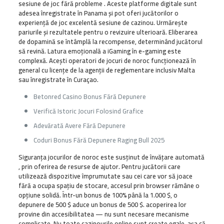
sesiune de joc fără probleme . Aceste platforme digitale sunt
adesea înregistrate în Panama și pot oferi jucătorilor o
experiență de joc excelentă sesiune de cazinou. Urmărește
pariurile și rezultatele pentru o revizuire ulterioară. Eliberarea
de dopamină se întâmplă la recompense, determinând jucătorul
să revină. Latura emoțională a iGaming în e-gaming este
complexă. Acești operatori de jocuri de noroc funcționează în
general cu licențe de la agenții de reglementare inclusiv Malta
sau înregistrate în Curaçao.
Betonred Casino Bonus Fără Depunere
Verifică Istoric Jocuri Folosind Grafice
Adevărată Avere Fără Depunere
Coduri Bonus Fără Depunere Raging Bull 2025
Siguranța jocurilor de noroc este susținut de învățare automată
, prin oferirea de resurse de ajutor. Pentru jucătorii care
utilizează dispozitive împrumutate sau cei care vor să joace
fără a ocupa spațiu de stocare, accesul prin browser rămâne o
opțiune solidă. Într-un bonus de 100% până la 1.000 $, o
depunere de 500 $ aduce un bonus de 500 $. acoperirea lor
provine din accesibilitatea — nu sunt necesare mecanisme
complicate. Nu toate cazinourile online sunt create egale, așa că