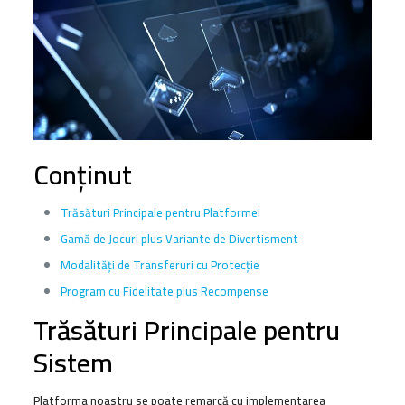
Conținut
Trăsături Principale pentru Platformei
Gamă de Jocuri plus Variante de Divertisment
Modalități de Transferuri cu Protecție
Program cu Fidelitate plus Recompense
Trăsături Principale pentru
Sistem
Platforma noastru se poate remarcă cu implementarea