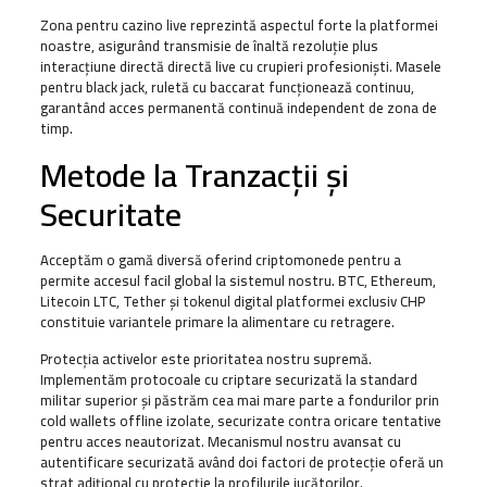
Zona pentru cazino live reprezintă aspectul forte la platformei
noastre, asigurând transmisie de înaltă rezoluție plus
interacțiune directă directă live cu crupieri profesioniști. Masele
pentru black jack, ruletă cu baccarat funcționează continuu,
garantând acces permanentă continuă independent de zona de
timp.
Metode la Tranzacții și
Securitate
Acceptăm o gamă diversă oferind criptomonede pentru a
permite accesul facil global la sistemul nostru. BTC, Ethereum,
Litecoin LTC, Tether și tokenul digital platformei exclusiv CHP
constituie variantele primare la alimentare cu retragere.
Protecția activelor este prioritatea nostru supremă.
Implementăm protocoale cu criptare securizată la standard
militar superior și păstrăm cea mai mare parte a fondurilor prin
cold wallets offline izolate, securizate contra oricare tentative
pentru acces neautorizat. Mecanismul nostru avansat cu
autentificare securizată având doi factori de protecție oferă un
strat adițional cu protecție la profilurile jucătorilor.