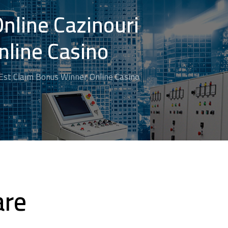
nline Cazinouri
nline Casino
Est Claim Bonus Winner Online Casino
are