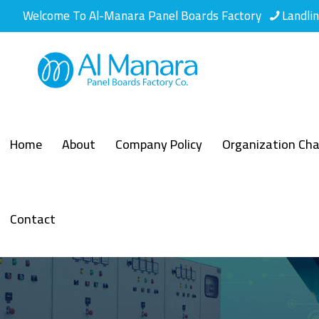
Welcome To Al-Manara Panel Boards Factory
Landli
Home
About
Company Policy
Organization Cha
Contact