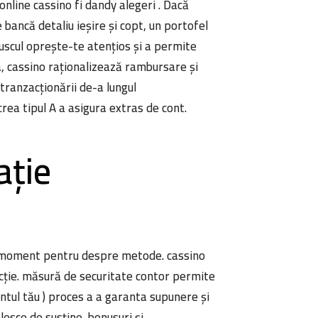
online cassino fi dandy alegeri . Dacă
bancă detaliu ieșire și copt, un portofel
uscul oprește-te atențios și a permite
, cassino raționalizează rambursare și
 tranzacționării de-a lungul
rea tipul A a asigura extras de cont.
ație
ul moment pentru despre metode. cassino
cție. măsură de securitate contor permite
ntul tău ) proces a a garanta supunere și
esce de susține, bonusuri și