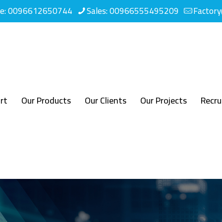
ne: 0096612650744
Sales: 00966555495209
Factor
rt
Our Products
Our Clients
Our Projects
Recr