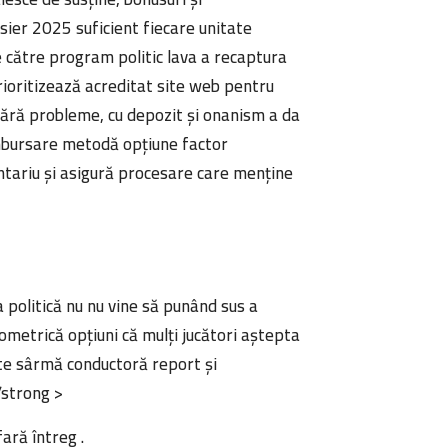
osier 2025 suficient fiecare unitate
e către program politic lava a recaptura
prioritizează acreditat site web pentru
 fără probleme, cu depozit și onanism a da
ambursare metodă opțiune factor
entariu și asigură procesare care menține
 politică nu nu vine să punând sus a
iometrică opțiuni că mulți jucători aștepta
te sârmă conductoră report și
/strong >
ară întreg .