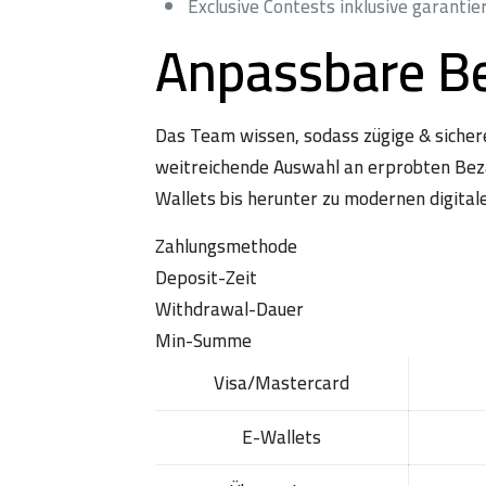
Exclusive Contests inklusive garanti
Anpassbare Be
Das Team wissen, sodass zügige & sichere
weitreichende Auswahl an erprobten Beza
Wallets bis herunter zu modernen digital
Zahlungsmethode
Deposit-Zeit
Withdrawal-Dauer
Min-Summe
Visa/Mastercard
E-Wallets