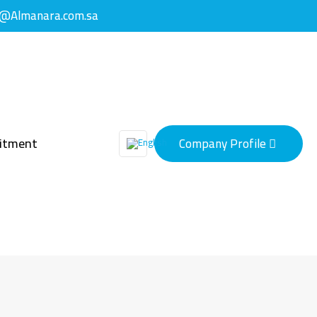
y@Almanara.com.sa
uitment
Company Profile