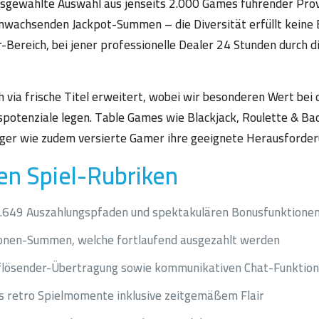
 ausgewählte Auswahl aus jenseits 2.000 Games führender Pro
anwachsenden Jackpot-Summen – die Diversität erfüllt keine
Bereich, bei jener professionelle Dealer 24 Stunden durch di
h via frische Titel erweitert, wobei wir besonderen Wert bei 
potenziale legen. Table Games wie Blackjack, Roulette & Bac
iger wie zudem versierte Gamer ihre geeignete Herausforder
en Spiel-Rubriken
.649 Auszahlungspfaden und spektakulären Bonusfunktione
ionen-Summen, welche fortlaufend ausgezahlt werden
uflösender-Übertragung sowie kommunikativen Chat-Funktio
 retro Spielmomente inklusive zeitgemäßem Flair