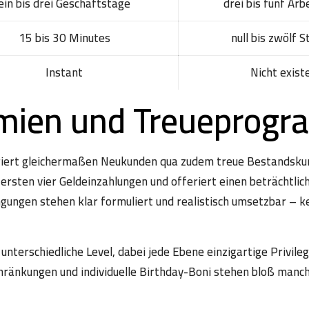
ein bis drei Geschäftstage
drei bis fünf Arb
15 bis 30 Minutes
null bis zwölf 
Instant
Nicht exist
ämien und Treueprog
iert gleichermaßen Neukunden qua zudem treue Bestandskun
ersten vier Geldeinzahlungen und offeriert einen beträchtlic
ngungen stehen klar formuliert und realistisch umsetzbar – 
 unterschiedliche Level, dabei jede Ebene einzigartige Privile
hränkungen und individuelle Birthday-Boni stehen bloß manc