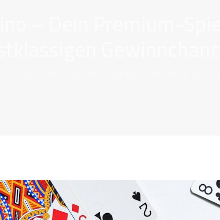
ino – Dein Premium-Spie
stklassigen Gewinnchan
d
Das Spielcasino – Dein Premium-Spielerlebnis mit er