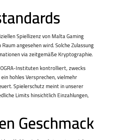
standards
iziellen Spiellizenz von Malta Gaming
n Raum angesehen wird. Solche Zulassung
rmationen via zeitgemäße Kryptographie.
OGRA-Instituten kontrolliert, zwecks
n ein hohles Versprechen, vielmehr
ert. Spielerschutz meint in unserer
iche Limits hinsichtlich Einzahlungen,
ichen Geschmack