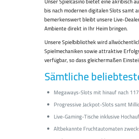
Unser Spielcasino bietet eine akribisch
bis nach modernen digitalen Slots samt 
bemerkenswert bleibt unsere Live-Dealer-
Ambiente direkt in Ihr Heim bringen.
Unsere Spielbibliothek wird allwöchentlic
Spielmechaniken sowie attraktive Erfolgs
verfügbar, so dass gleichermaßen Einste
Sämtliche beliebtest
Megaways-Slots mit hinauf nach 117
Progressive Jackpot-Slots samt Mill
Live-Gaming-Tische inklusive Hocha
Altbekannte Fruchtautomaten zwecks