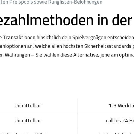
erten Preispools sowie Ranglisten-Belohnungen
zahlmethoden in der 
 Transaktionen hinsichtlich dein Spielvergnügen entscheidend
hloptionen an, welche allen höchsten Sicherheitsstandards g
en Währungen – Sie wählen diese Alternative, jene am optimal
Unmittelbar
1-3 Werkt
Unmittelbar
null bis 24 H