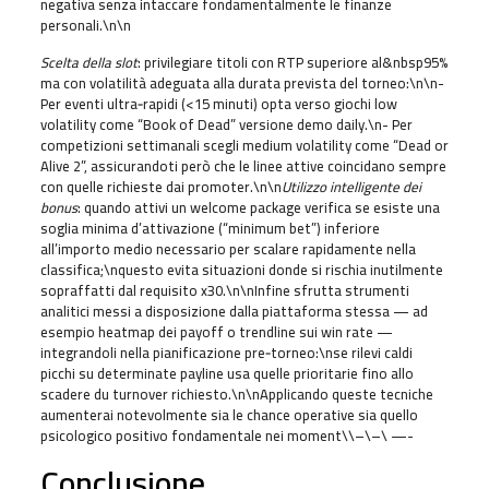
negativa senza intaccare fondamentalmente le finanze
personali.\n\n
Scelta della slot
: privilegiare titoli con RTP superiore al&nbsp95%
ma con volatilità adeguata alla durata prevista del torneo:\n\n-
Per eventi ultra‑rapidi (<15 minuti) opta verso giochi low
volatility come “Book of Dead” versione demo daily.\n- Per
competizioni settimanali scegli medium volatility come “Dead or
Alive 2”, assicurandoti però che le linee attive coincidano sempre
con quelle richieste dai promoter.\n\n
Utilizzo intelligente dei
bonus
: quando attivi un welcome package verifica se esiste una
soglia minima d’attivazione (“minimum bet”) inferiore
all’importo medio necessario per scalare rapidamente nella
classifica;\nquesto evita situazioni donde si rischia inutilmente
sopraffatti dal requisito x30.\n\nInfine sfrutta strumenti
analitici messi a disposizione dalla piattaforma stessa — ad
esempio heatmap dei payoff o trendline sui win rate —
integrandoli nella pianificazione pre‑torneo:\nse rilevi caldi
picchi su determinate payline usa quelle prioritarie fino allo
scadere du turnover richiesto.\n\nApplicando queste tecniche
aumenterai notevolmente sia le chance operative sia quello
psicologico positivo fondamentale nei moment​\­​\–\–​\​ —-
Conclusione