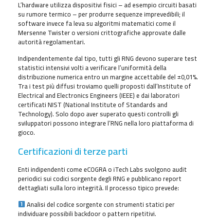
L’hardware utilizza dispositivi fisici – ad esempio circuiti basati
su rumore termico – per produrre sequenze imprevedibili; il
software invece fa leva su algoritmi matematici come il
Mersenne Twister o versioni crittografiche approvate dalle
autorità regolamentari.
Indipendentemente dal tipo, tutti gli RNG devono superare test
statistici intensivi volti a verificare l’uniformità della
distribuzione numerica entro un margine accettabile del ±0,01%.
Tra i test più diffusi troviamo quelli proposti dall’Institute of
Electrical and Electronics Engineers (IEEE) e dai laboratori
certificati NIST (National Institute of Standards and
Technology). Solo dopo aver superato questi controlli gli
sviluppatori possono integrare l’RNG nella loro piattaforma di
gioco.
Certificazioni di terze parti
Enti indipendenti come eCOGRA o iTech Labs svolgono audit
periodici sui codici sorgente degli RNG e pubblicano report
dettagliati sulla loro integrità. Il processo tipico prevede:
Analisi del codice sorgente con strumenti statici per
individuare possibili backdoor o pattern ripetitivi.