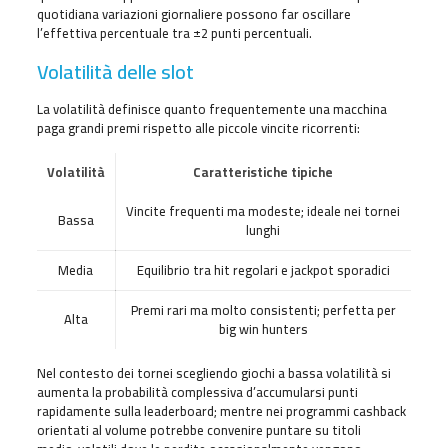
quotidiana variazioni giornaliere possono far oscillare
l’effettiva percentuale tra ±2 punti percentuali.
Volatilità delle slot
La volatilità definisce quanto frequentemente una macchina
paga grandi premi rispetto alle piccole vincite ricorrenti:
Volatilità
Caratteristiche tipiche
Vincite frequenti ma modeste; ideale nei tornei
Bassa
lunghi
Media
Equilibrio tra hit regolari e jackpot sporadici
Premi rari ma molto consistenti; perfetta per
Alta
big win hunters
Nel contesto dei tornei scegliendo giochi a bassa volatilità si
aumenta la probabilità complessiva d’accumularsi punti
rapidamente sulla leaderboard; mentre nei programmi cashback
orientati al volume potrebbe convenire puntare su titoli