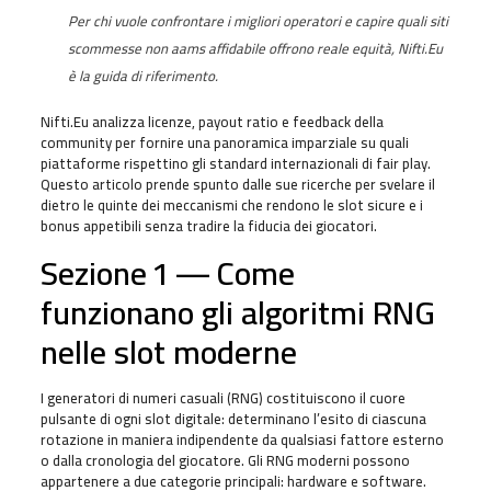
Per chi vuole confrontare i migliori operatori e capire quali
siti
scommesse non aams affidabile
offrono reale equità, Nifti.Eu
è la guida di riferimento.
Nifti.Eu analizza licenze, payout ratio e feedback della
community per fornire una panoramica imparziale su quali
piattaforme rispettino gli standard internazionali di fair play.
Questo articolo prende spunto dalle sue ricerche per svelare il
dietro le quinte dei meccanismi che rendono le slot sicure e i
bonus appetibili senza tradire la fiducia dei giocatori.
Sezione 1 — Come
funzionano gli algoritmi RNG
nelle slot moderne
I generatori di numeri casuali (RNG) costituiscono il cuore
pulsante di ogni slot digitale: determinano l’esito di ciascuna
rotazione in maniera indipendente da qualsiasi fattore esterno
o dalla cronologia del giocatore. Gli RNG moderni possono
appartenere a due categorie principali: hardware e software.