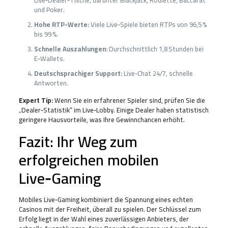
Live‑Dealer‑Tische, darunter Blackjack, Roulette, Baccarat
und Poker.
Hohe RTP‑Werte:
Viele Live‑Spiele bieten RTPs von 96,5 %
bis 99 %.
Schnelle Auszahlungen:
Durchschnittlich 1,8 Stunden bei
E‑Wallets.
Deutschsprachiger Support:
Live‑Chat 24/7, schnelle
Antworten.
Expert Tip:
Wenn Sie ein erfahrener Spieler sind, prüfen Sie die
„Dealer‑Statistik“ im Live‑Lobby. Einige Dealer haben statistisch
geringere Hausvorteile, was Ihre Gewinnchancen erhöht.
Fazit: Ihr Weg zum
erfolgreichen mobilen
Live‑Gaming
Mobiles Live‑Gaming kombiniert die Spannung eines echten
Casinos mit der Freiheit, überall zu spielen. Der Schlüssel zum
Erfolg liegt in der Wahl eines zuverlässigen Anbieters, der