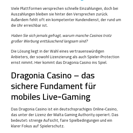
Viele Plattformen versprechen schnelle Einzahlungen, doch bei
Auszahlungen bleiben sie hinter den Versprechen zurück.
Außerdem fehlt oft ein kompetenter Kundendienst, der rund um
die Uhr erreichbar ist.
Haben Sie sich jemals gefragt, warum manche Casinos trotz
großer Werbung enttäuschend langsam sind?
Die Lösung liegt in der Wahl eines vertrauenswürdigen
Anbieters, der sowohl Lizenzierung als auch Spieler‑Protection
ernst nimmt. Hier kommt das Dragonia Casino ins Spiel.
Dragonia Casino – das
sichere Fundament für
mobiles Live‑Gaming
Das Dragonia Casino ist ein deutschsprachiges Online‑Casino,
das unter der Lizenz der Malta Gaming Authority operiert. Das
bedeutet: strenge Aufsicht, faire Spielbedingungen und ein
klarer Fokus auf Spielerschutz.