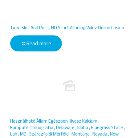
Time Slot And Pot _ NO Start Winning Wildz Online Casino
Read more
Használható Állam Egészben Kivesz Kalcium ,
Komputertomográfia , Delaware , Idaho , Bluegrass State ,
Lah , MD , Szárazföldi Mérföld , Montana , Nevada , New