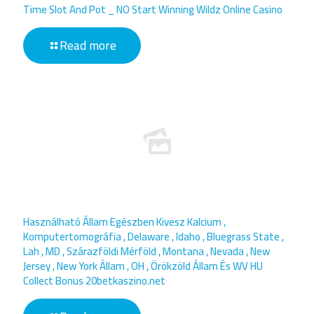
Time Slot And Pot _ NO Start Winning Wildz Online Casino
Read more
Használható Állam Egészben Kivesz Kalcium ,
Komputertomográfia , Delaware , Idaho , Bluegrass State ,
Lah , MD , Szárazföldi Mérföld , Montana , Nevada , New
Jersey , New York Állam , OH , Örökzöld Állam És WV HU
Collect Bonus 20betkaszino.net