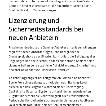
Insbesondere zu betonen ist die Integration von Live-Casino-
Games in bester Videoqualität, die ein authentisches Casino-
Erlebnis direkt zu Zuhause bringen.
Lizenzierung und
Sicherheitsstandards bei
neuen Anbietern
Frische bundesdeutsche Gaming-Anbieter unterliegen strengen
regulatorischen Anforderungen. Jene Übergreifende
Glücksspielbehörde der Staaten kontrolliert die Befolgung aller
Regelungen und stellt sicher, sodass nur seriöse Anbieter eine
Lizenz erhalten. Jene staatliche Aufsicht erzeugt Sicherheit und
bewahrt Anwender vor unseriösen Praktiken.
Absicherung rangiert bei zeitgemäßen Portalen an höchster
Stelle. Verschlüsselungstechnologien nach Banking-Level
sichern sensible Angaben während dieser Übertragung.
Gestaffelte Security-Systeme unterbinden unautorisierten
Zugriff und sichern die Vollständigkeit aller Transaktionen.
Periodische Kontrolluntersuchungen durch neutrale Auditoren
validieren die Robustheit dieser Schutzmechanismen.