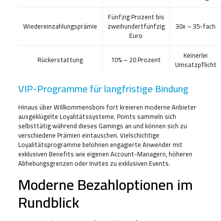
Fünfzig Prozent bis
Wiedereinzahlungsprämie
zweihundertfünfzig
30x – 35-fach
Euro
Keinerlei
Rückerstattung
10% – 20 Prozent
Umsatzpflicht
VIP-Programme für langfristige Bindung
Hinaus über Willkommensboni fort kreieren moderne Anbieter
ausgeklügelte Loyalitätssysteme. Points sammeln sich
selbsttätig während dieses Gamings an und können sich zu
verschiedene Prämien eintauschen. Vielschichtige
Loyalitätsprogramme belohnen engagierte Anwender mit
exklusiven Benefits wie eigenen Account-Managern, höheren
Abhebungsgrenzen oder Invites zu exklusiven Events.
Moderne Bezahloptionen im
Rundblick