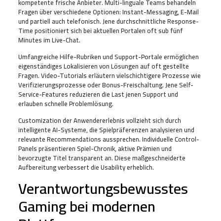
kompetente frische Anbieter. Multi-linguale Teams behandeln
Fragen über verschiedene Optionen: Instant-Messaging, E-Mail
und partiell auch telefonisch. Jene durchschnittliche Response-
Time positioniert sich bei aktuellen Portalen oft sub fünf
Minutes im Live-Chat.
Umfangreiche Hilfe-Rubriken und Support-Portale ermöglichen
eigenständiges Lokalisieren von Lösungen auf oft gestellte
Fragen. Video-Tutorials erläutern vielschichtigere Prozesse wie
Verifizierungsprozesse oder Bonus-Freischaltung. Jene Self-
Service-Features reduzieren die Last jenen Support und
erlauben schnelle Problemlösung.
Customization der Anwendererlebnis vollzieht sich durch
intelligente AI-Systeme, die Spielpräferenzen analysieren und
relevante Recommendations aussprechen. Individuelle Control-
Panels präsentieren Spiel-Chronik, aktive Prämien und
bevorzugte Titel transparent an. Diese maßgeschneiderte
Aufbereitung verbessert die Usability erheblich.
Verantwortungsbewusstes
Gaming bei modernen