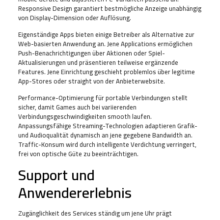
Responsive Design garantiert bestmögliche Anzeige unabhängig
von Display-Dimension oder Auflösung.
Eigenständige Apps bieten einige Betreiber als Alternative zur
Web-basierten Anwendung an. Jene Applications ermöglichen
Push-Benachrichtigungen über Aktionen oder Spiel-
Aktualisierungen und präsentieren teilweise ergänzende
Features. Jene Einrichtung geschieht problemlos über legitime
App-Stores oder straight von der Anbieterwebsite.
Performance-Optimierung für portable Verbindungen stellt
sicher, damit Games auch bei variierenden
Verbindungsgeschwindigkeiten smooth laufen.
Anpassungsfähige Streaming-Technologien adaptieren Grafik-
und Audioqualität dynamisch an jene gegebene Bandwidth an.
Traffic-Konsum wird durch intelligente Verdichtung verringert,
frei von optische Güte zu beeinträchtigen.
Support und
Anwendererlebnis
Zugänglichkeit des Services ständig um jene Uhr prägt