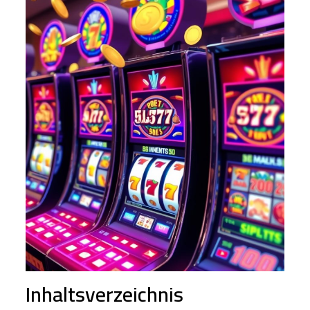
Inhaltsverzeichnis