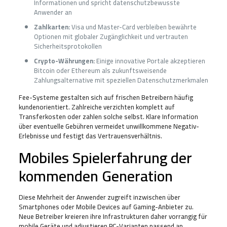
Informationen und spricht datenschutzbewusste
Anwender an
Zahlkarten:
Visa und Master-Card verbleiben bewährte
Optionen mit globaler Zugänglichkeit und vertrauten
Sicherheitsprotokollen
Crypto-Währungen:
Einige innovative Portale akzeptieren
Bitcoin oder Ethereum als zukunftsweisende
Zahlungsalternative mit speziellen Datenschutzmerkmalen
Fee-Systeme gestalten sich auf frischen Betreibern häufig
kundenorientiert. Zahlreiche verzichten komplett auf
Transferkosten oder zahlen solche selbst. Klare Information
über eventuelle Gebühren vermeidet unwillkommene Negativ-
Erlebnisse und festigt das Vertrauensverhältnis.
Mobiles Spielerfahrung der
kommenden Generation
Diese Mehrheit der Anwender zugreift inzwischen über
Smartphones oder Mobile Devices auf Gaming-Anbieter zu.
Neue Betreiber kreieren ihre Infrastrukturen daher vorrangig für
mobile Geräte und adjustieren PC-Varianten passend an.