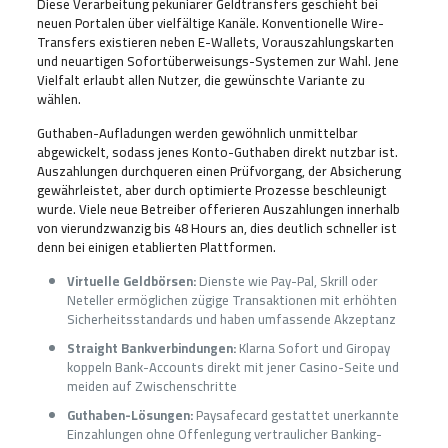
Diese Verarbeitung pekuniärer Geldtransfers geschieht bei
neuen Portalen über vielfältige Kanäle. Konventionelle Wire-
Transfers existieren neben E-Wallets, Vorauszahlungskarten
und neuartigen Sofortüberweisungs-Systemen zur Wahl. Jene
Vielfalt erlaubt allen Nutzer, die gewünschte Variante zu
wählen.
Guthaben-Aufladungen werden gewöhnlich unmittelbar
abgewickelt, sodass jenes Konto-Guthaben direkt nutzbar ist.
Auszahlungen durchqueren einen Prüfvorgang, der Absicherung
gewährleistet, aber durch optimierte Prozesse beschleunigt
wurde. Viele neue Betreiber offerieren Auszahlungen innerhalb
von vierundzwanzig bis 48 Hours an, dies deutlich schneller ist
denn bei einigen etablierten Plattformen.
Virtuelle Geldbörsen:
Dienste wie Pay-Pal, Skrill oder
Neteller ermöglichen zügige Transaktionen mit erhöhten
Sicherheitsstandards und haben umfassende Akzeptanz
Straight Bankverbindungen:
Klarna Sofort und Giropay
koppeln Bank-Accounts direkt mit jener Casino-Seite und
meiden auf Zwischenschritte
Guthaben-Lösungen:
Paysafecard gestattet unerkannte
Einzahlungen ohne Offenlegung vertraulicher Banking-