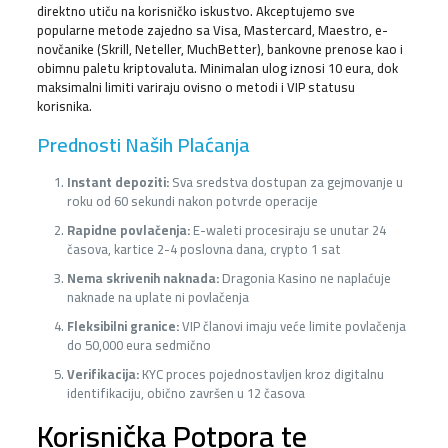
direktno utiču na korisničko iskustvo. Akceptujemo sve
popularne metode zajedno sa Visa, Mastercard, Maestro, e-
novčanike (Skrill, Neteller, MuchBetter), bankovne prenose kao i
obimnu paletu kriptovaluta. Minimalan ulog iznosi 10 eura, dok
maksimalni limiti variraju ovisno o metodi i VIP statusu
korisnika.
Prednosti Naših Plaćanja
Instant depoziti:
Sva sredstva dostupan za gejmovanje u
roku od 60 sekundi nakon potvrde operacije
Rapid​ne povlačenja:
E-waleti procesiraju se unutar 24
časova, kartice 2-4 poslovna dana, crypto 1 sat
Nema skrivenih naknada:
Dragonia Kasino ne naplaćuje
naknade na uplate ni povlačenja
Fleksibilni granice:
VIP članovi imaju veće limite povlačenja
do 50,000 eura sedmično
Verifikacija:
KYC proces pojednostavljen kroz digitalnu
identifikaciju, obično završen u 12 časova
Korisnička Potpora te