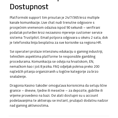
Dostupnost
Platformski support tim prisutan je 24/7/365 kroz multiple
kanale komunikacije. Live chat nudi trenutne odgovore s
prosječnim vremenom odaziva ispod 90 sekundi – verifirani
podatak potvrđen kroz nezavisno mjerenje customer service
sistema Trustpilot. Email potpora odgovara u okviru 2 sata, dok
je telefon​ska linija besplatna za sve korisnike sa regiona HR.
Svi operateri prolaze intenzivnu edukaciju o gaming industriji,
tehničkim aspektima platforme te responsible gambling
procedurama. Komunikacija se odvija na hrvatskom, EN,
nemačkom kao i još 8 jezika. FAQ odjeljak pokriva preko 200
najčešćih pitanja organiziranih u logične kategorije za brzo
snalaženje.
Dragonia Kasino također omogućava korisnicima da setuju lične
granice – dnevne, tjedne ili mesečne – za depozite, gubitke ili
vrijeme provedeno na bazi. Ovi alati dostupni su u account
podešavanjima te aktiviraju se instant, pružajući dodatnu nadzor
nad gaming aktivnostima.