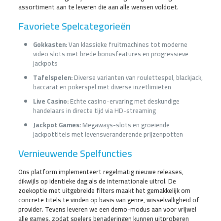
assortiment aan te leveren die aan alle wensen voldoet.
Favoriete Spelcategorieën
Gokkasten:
Van klassieke fruitmachines tot moderne
video slots met brede bonusfeatures en progressieve
jackpots
Tafelspelen:
Diverse varianten van roulettespel, blackjack,
baccarat en pokerspel met diverse inzetlimieten
Live Casino:
Echte casino-ervaring met deskundige
handelaars in directe tijd via HD-streaming
Jackpot Games:
Megaways-slots en groeiende
jackpottitels met levensveranderende prijzenpotten
Vernieuwende Spelfuncties
Ons platform implementeert regelmatig nieuwe releases,
dikwijls op identieke dag als de internationale uitrol. De
zoekoptie met uitgebreide filters maakt het gemakkelijk om
concrete titels te vinden op basis van genre, wisselvalligheid of
provider. Tevens leveren we een demo-modus aan voor vrijwel
alle games, zodat spelers benaderingen kunnen uitproberen