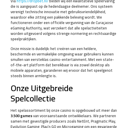
Via
https://dropbet.nl/
bieden wij een kwalitatieve spelervaring
die is aangepast op de hedendaagse deelnemer. Ons systeem
verenigt technische innovatie met gebruiksvriendelijkheid,
waardoor elke zitting een pakkende beleving wordt. We
functioneren onder een officiële vergunning van de Curaçaose
eGaming Authority, wat verzekert dat alle spelactiviteiten
worden uitgevoerd volgens strenge normering en rechtvaardige
speelpraktijken.
Onze missie is duidelijk: het creëren van een heldere,
beschermde en vermakelijke omgeving waar gebruikers kunnen
smullen van eersteklas casino-entertainment. Met een state-
of-the-art platform dat bereikbaar is via zowel desktop als
mobiele apparaten, garanderen wij ervoor dat het speelgenot
steeds binnen armlengte is.
Onze Uitgebreide
Spelcollectie
Het spelassortiment bij onze casino is opgebouwd uit meer dan
3.500 games
van vooraanstaande ontwikkelaars. We partneren
samen met gevestigde producers zoals NetEnt, Pragmatic Play,
Evolution Gaming, Play’n GO en Microgaming om een gevarieerde