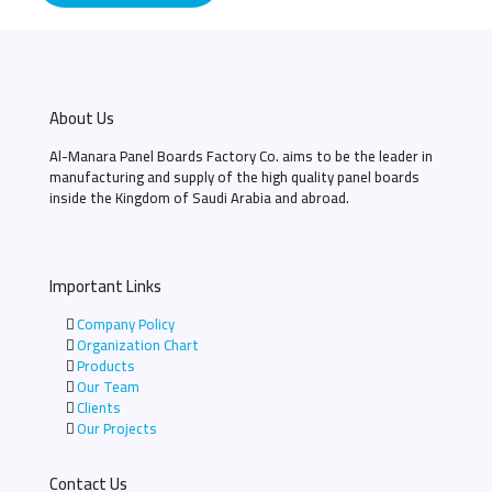
About Us
Al-Manara Panel Boards Factory Co. aims to be the leader in
manufacturing and supply of the high quality panel boards
inside the Kingdom of Saudi Arabia and abroad.
Important Links
Company Policy
Organization Chart
Products
Our Team
Clients
Our Projects
Contact Us