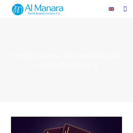
Dropbet Casino: Uw Complete Gids
voor Online Gaming