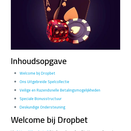
Inhoudsopgave
Welcome bij Dropbet
Ons Uitgebreide Spelcollectie
Veilige en Razendsnelle Betalingsmogelijkheden
Speciale Bonusstructuur
Deskundige Ondersteuning
Welcome bij Dropbet