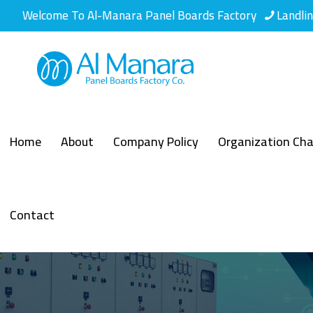
Welcome To Al-Manara Panel Boards Factory
Landli
Home
About
Company Policy
Organization Cha
Contact