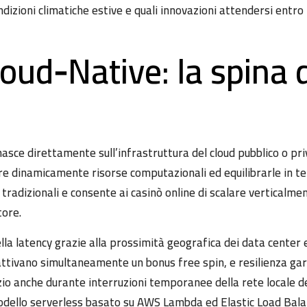
dizioni climatiche estive e quali innovazioni attendersi entro il
loud‑Native: la spina 
asce direttamente sull’infrastruttura del cloud pubblico o pr
e dinamicamente risorse computazionali ed equilibrarle in te
ici tradizionali e consente ai casinò online di scalare verticalme
tore.
della latency grazie alla prossimità geografica dei data center
attivano simultaneamente un bonus free spin, e resilienza gar
zio anche durante interruzioni temporanee della rete locale 
modello serverless basato su AWS Lambda ed Elastic Load Bal