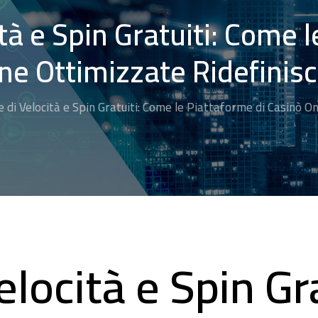
tà e Spin Gratuiti: Come 
ne Ottimizzate Ridefinisc
 di Velocità e Spin Gratuiti: Come le Piattaforme di Casinò On
elocità e Spin Gra