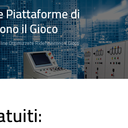
le Piattaforme di
ono il Gioco
line Ottimizzate Ridefiniscono il Gioco
tuiti: