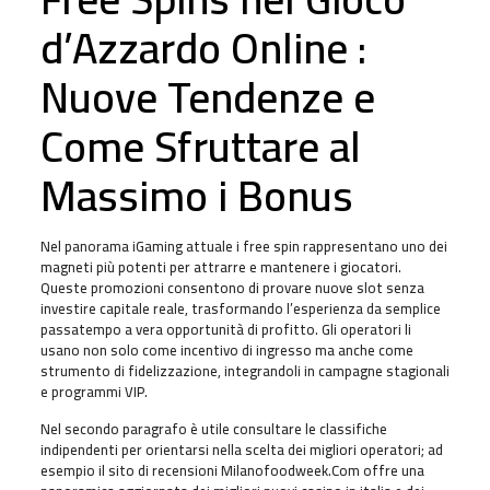
d’Azzardo Online :
Nuove Tendenze e
Come Sfruttare al
Massimo i Bonus
Nel panorama iGaming attuale i free spin rappresentano uno dei
magneti più potenti per attrarre e mantenere i giocatori.
Queste promozioni consentono di provare nuove slot senza
investire capitale reale, trasformando l’esperienza da semplice
passatempo a vera opportunità di profitto. Gli operatori li
usano non solo come incentivo di ingresso ma anche come
strumento di fidelizzazione, integrandoli in campagne stagionali
e programmi VIP.
Nel secondo paragrafo è utile consultare le classifiche
indipendenti per orientarsi nella scelta dei migliori operatori; ad
esempio il sito di recensioni Milanofoodweek.Com offre una