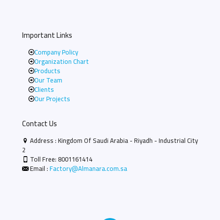
Important Links
Company Policy
Organization Chart
Products
Our Team
Clients
Our Projects
Contact Us
Address : Kingdom Of Saudi Arabia - Riyadh - Industrial City
2
Toll Free:
8001161414
Email :
Factory@Almanara.com.sa