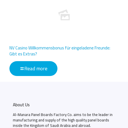
NV Casino Willkommensbonus für eingeladene Freunde:
Gibt es Extras?
Read more
About Us
Al-Manara Panel Boards Factory Co. aims to be the leader in
manufacturing and supply of the high quality panel boards
inside the Kingdom of Saudi Arabia and abroad.