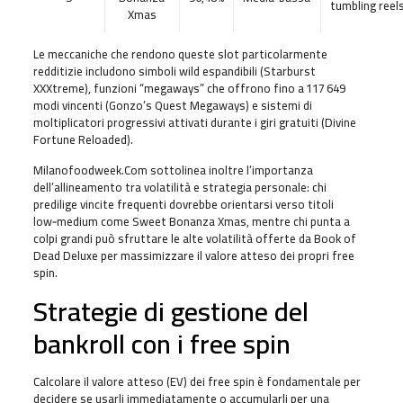
tumbling reel
Xmas
Le meccaniche che rendono queste slot particolarmente
redditizie includono simboli wild espandibili (Starburst
XXXtreme), funzioni “megaways” che offrono fino a 117 649
modi vincenti (Gonzo’s Quest Megaways) e sistemi di
moltiplicatori progressivi attivati durante i giri gratuiti (Divine
Fortune Reloaded).
Milanofoodweek.Com sottolinea inoltre l’importanza
dell’allineamento tra volatilità e strategia personale: chi
predilige vincite frequenti dovrebbe orientarsi verso titoli
low‑medium come Sweet Bonanza Xmas, mentre chi punta a
colpi grandi può sfruttare le alte volatilità offerte da Book of
Dead Deluxe per massimizzare il valore atteso dei propri free
spin.
Strategie di gestione del
bankroll con i free spin
Calcolare il valore atteso (EV) dei free spin è fondamentale per
decidere se usarli immediatamente o accumularli per una