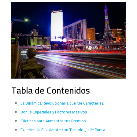
Tabla de Contenidos
La Dinámica Revolucionaria que Me Caracteriza
Bonus Especiales y Factores Masivos
Tácticas para Aumentar tus Premios
Experiencia Envolvente con Tecnología de Punta