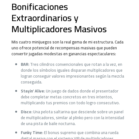
Bonificaciones
Extraordinarios y
Multiplicadores Masivos
Mis cuatro minijuegos son la real gema de mi estructura. Cada
uno ofrece potencial de recompensas masivas que pueden
convertir jugadas modestas en ganancias espectaculares:
BAR:
Tres cilindros convencionales que rotan a la vez, en
donde los símbolos iguales disparan multiplicadores que
logran conseguir valores impresionantes según la mezcla
conseguida.
Stayin’ Alive:
Un juego de dados donde el presentador
debe completar metas concretos en tres intentos,
multiplicando tus premios con todo logro consecutivo.
Disco:
Una pelota saltarina que desciende sobre un panel
de multiplicadores, similar al plinko pero con la intensidad
de una pista de baile nocturna.
Funky Time:
El bonus supremo que combina una rueda
digital masiva con el sistema VIP de multiplicadores