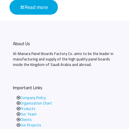
Read more
About Us
Al-Manara Panel Boards Factory Co. aims to be the leader in
manufacturing and supply of the high quality panel boards
inside the Kingdom of Saudi Arabia and abroad.
Important Links
Company Policy
Organization Chart
Products
Our Team
Clients
Our Projects