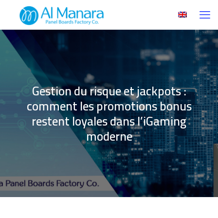
Gestion du risque et jackpots :
comment les promotions bonus
restent loyales dans l’iGaming
moderne