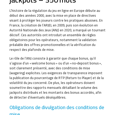
L’histoire de la régulation du jeu en ligne en Europe débute au
début des années 2000, avec la mise en place de directives
visant à protéger les joueurs contre les pratiques abusives. En
France, la création de l’ARJEL en 2009, puis son évolution en
Autorité Nationale des Jeux (ANJ) en 2020, a marqué un tournant
décisif. Ces autorités ont introduit un ensemble de règles
obligatoires pour les opérateurs, notamment la validation
préalable des offres promotionnelles et la vérification du
respect des plafonds de mise.
Le rôle de l’ANJ consiste à garantir que chaque bonus, qu’il
s’agisse d’un « welcome bonus » ou d’un « no‑deposit bonus »,
soit clairement présenté, avec des conditions de mise
(wagering) explicites. Les exigences de transparence imposent
la publication du pourcentage de RTP (Return to Player) et de la
volatilité du jeu concerné. De plus, les opérateurs doivent
soumettre des rapports mensuels détaillant le volume des
jackpots distribués et les montants des bonus accordés, afin
de détecter d’éventuels déséquilibres.
Obligations de divulgation des conditions de
mise