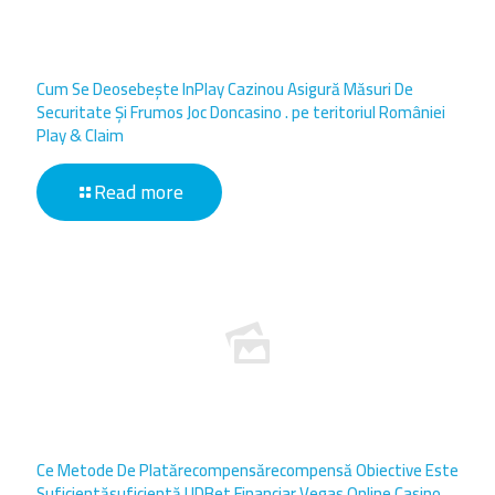
Cum Se Deosebește InPlay Cazinou Asigură Măsuri De
Securitate Și Frumos Joc Doncasino . pe teritoriul României
Play & Claim
Read more
Ce Metode De Platărecompensărecompensă Obiective Este
Suficientăsuficientă UDBet Financiar Vegas Online Casino