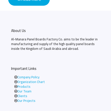
About Us
Al-Manara Panel Boards Factory Co. aims to be the leader in
manufacturing and supply of the high quality panel boards
inside the Kingdom of Saudi Arabia and abroad.
Important Links
Company Policy
Organization Chart
Products
Our Team
Clients
Our Projects