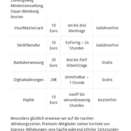
Zahlungsweg
Mindesteinzahlung
Dauer Abhebung
Kosten
10
ein bis drei
Visa/Mastercard
Gebührenfrei
Euro
Werktage
10
Sofortig – 24
Skrill/Neteller
Gebührenfrei
Euro
Stunden
20
drei bis fünf
Banküberweisung
Gratis
Euro
Arbeitstage
Unmittelbar –
Digitalwährungen
20€
Gratis
1 Stunde
zwölf bis
10
PayPal
vierundzwanzig
Kostenfrei
Euro
Stunden
Besonders glücklich erweisen wir auf die raschen
Abhebungszeiten. Premium-Mitglieder ziehen Vorteile von
Express-Abhebungen, jene häufig während etlicher Zeitstunden