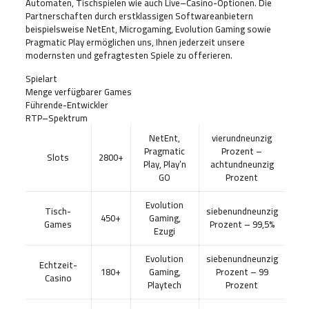
Automaten, Tischspielen wie auch Live–Casino-Optionen. Die
Partnerschaften durch erstklassigen Softwareanbietern
beispielsweise NetEnt, Microgaming, Evolution Gaming sowie
Pragmatic Play ermöglichen uns, Ihnen jederzeit unsere
modernsten und gefragtesten Spiele zu offerieren.
Spielart
Menge verfügbarer Games
Führende-Entwickler
RTP–Spektrum
NetEnt,
vierundneunzig
Pragmatic
Prozent –
Slots
2800+
Play, Play’n
achtundneunzig
GO
Prozent
Evolution
Tisch-
siebenundneunzig
450+
Gaming,
Games
Prozent – 99,5%
Ezugi
Evolution
siebenundneunzig
Echtzeit-
180+
Gaming,
Prozent – 99
Casino
Playtech
Prozent