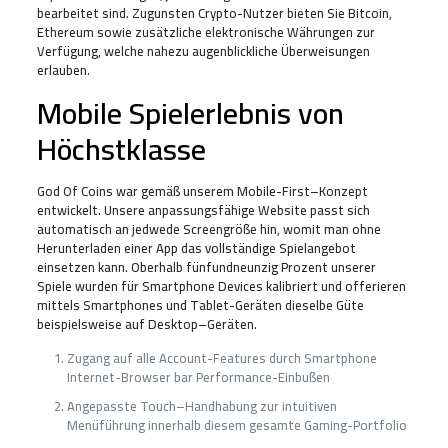
bearbeitet sind. Zugunsten Crypto-Nutzer bieten Sie Bitcoin,
Ethereum sowie zusätzliche elektronische Währungen zur
Verfügung, welche nahezu augenblickliche Überweisungen
erlauben.
Mobile Spielerlebnis von
Höchstklasse
God Of Coins war gemäß unserem Mobile-First–Konzept
entwickelt. Unsere anpassungsfähige Website passt sich
automatisch an jedwede Screengröße hin, womit man ohne
Herunterladen einer App das vollständige Spielangebot
einsetzen kann. Oberhalb fünfundneunzig Prozent unserer
Spiele wurden für Smartphone Devices kalibriert und offerieren
mittels Smartphones und Tablet-Geräten dieselbe Güte
beispielsweise auf Desktop–Geräten.
Zugang auf alle Account-Features durch Smartphone
Internet-Browser bar Performance-Einbußen
Angepasste Touch–Handhabung zur intuitiven
Menüführung innerhalb diesem gesamte Gaming-Portfolio