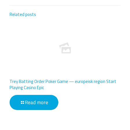
Related posts
Trey Batting Order Poker Game — europeisk region Start
Playing Casino Epic
Read more