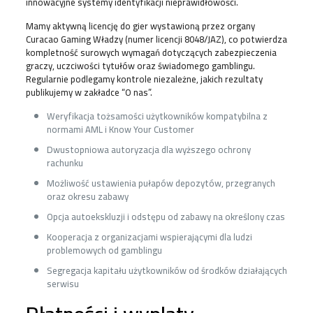
innowacyjne systemy identyfikacji nieprawidłowości.
Mamy aktywną licencję do gier wystawioną przez organy
Curacao Gaming Władzy (numer licencji 8048/JAZ), co potwierdza
kompletność surowych wymagań dotyczących zabezpieczenia
graczy, uczciwości tytułów oraz świadomego gamblingu.
Regularnie podlegamy kontrole niezależne, jakich rezultaty
publikujemy w zakładce “O nas”.
Weryfikacja tożsamości użytkowników kompatybilna z
normami AML i Know Your Customer
Dwustopniowa autoryzacja dla wyższego ochrony
rachunku
Możliwość ustawienia pułapów depozytów, przegranych
oraz okresu zabawy
Opcja autoekskluzji i odstępu od zabawy na określony czas
Kooperacja z organizacjami wspierającymi dla ludzi
problemowych od gamblingu
Segregacja kapitału użytkowników od środków działających
serwisu