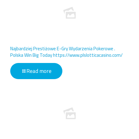
Najbardziej Prestiżowe E-Gry Wydarzenia Pokerowe .
Polska Win Big Today https://www.plslotticacasino.com/
Read more