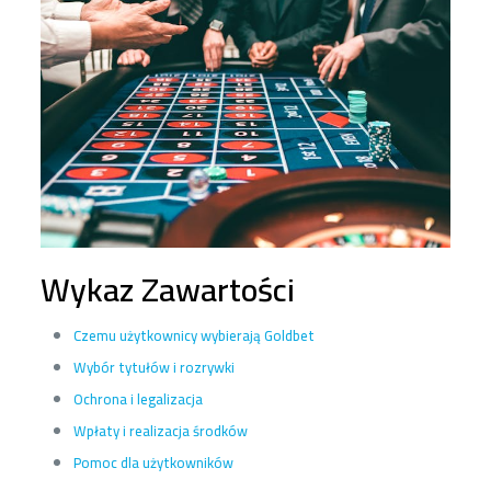
Wykaz Zawartości
Czemu użytkownicy wybierają Goldbet
Wybór tytułów i rozrywki
Ochrona i legalizacja
Wpłaty i realizacja środków
Pomoc dla użytkowników