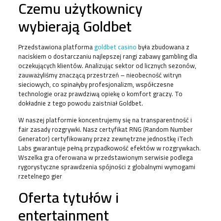
Czemu użytkownicy
wybierają Goldbet
Przedstawiona platforma
goldbet casino
była zbudowana z
naciskiem o dostarczaniu najlepszej rangi zabawy gambling dla
oczekujących klientów. Analizując sektor od licznych sezonów,
zauważyliśmy znaczącą przestrzeń – nieobecność witryn
sieciowych, co spinałyby profesjonalizm, współczesne
technologie oraz prawdziwą opiekę o komfort graczy. To
dokładnie z tego powodu zaistniał Goldbet.
W naszej platformie koncentrujemy się na transparentność i
fair zasady rozgrywki. Nasz certyfikat RNG (Random Number
Generator) certyfikowany przez zewnętrzne jednostkę iTech
Labs gwarantuje pełną przypadkowość efektów w rozgrywkach.
Wszelka gra oferowana w przedstawionym serwisie podlega
rygorystyczne sprawdzenia spójności z globalnymi wymogami
rzetelnego gier
Oferta tytułów i
entertainment