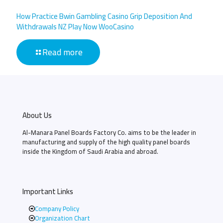
How Practice Bwin Gambling Casino Grip Deposition And
Withdrawals NZ Play Now WooCasino
Read more
About Us
Al-Manara Panel Boards Factory Co. aims to be the leader in
manufacturing and supply of the high quality panel boards
inside the Kingdom of Saudi Arabia and abroad.
Important Links
Company Policy
Organization Chart