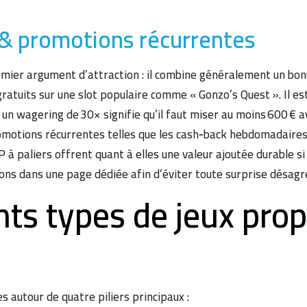
& promotions récurrentes
mier argument d’attraction : il combine généralement un bonu
atuits sur une slot populaire comme « Gonzo’s Quest ». Il est
un wagering de 30× signifie qu’il faut miser au moins 600 € av
romotions récurrentes telles que les cash‑back hebdomadaires 
 paliers offrent quant à elles une valeur ajoutée durable si 
ions dans une page dédiée afin d’éviter toute surprise désagré
ents types de jeux pro
 autour de quatre piliers principaux :