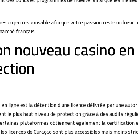
ment des bonus et programmes de fidélité, ainsi que les meil
es du jeu responsable afin que votre passion reste un loisir m
marché français.
 bon nouveau casino en
ection
n ligne est la détention d’une licence délivrée par une autor
 le plus haut niveau de protection grâce à des audits régulie
rtaines plateformes obtiennent également la certification eC
s licences de Curaçao sont plus accessibles mais moins stricte