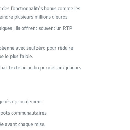
et des fonctionnalités bonus comme les
indre plusieurs millions d’euros.
iques ; ils offrent souvent un RTP
péenne avec seul zéro pour réduire
 le plus faible.
 chat texte ou audio permet aux joueurs
 joués optimalement.
ckpots communautaires.
hée avant chaque mise.