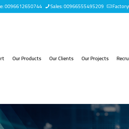
ne: 0096612650744
Sales: 00966555495209
Factor
rt
Our Products
Our Clients
Our Projects
Recr