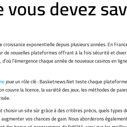
e vous devez sav
ne croissance exponentielle depuis plusieurs années. En Fra
our de nouvelles plateformes offrant à la fois sécurité et di
d’où l’émergence chaque année de nouveaux casinos en ligne q
gne
joue un rôle clé : Basketnews.Net teste chaque plateforme
n couvre la licence, la variété des jeux, les méthodes de pai
isée.
choisir un site sûr grâce à des critères précis, quels types d
ur augmenter vos chances de gain. Nous aborderons également