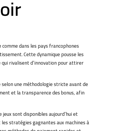
oir
nce comme dans les pays francophones
vertissement. Cette dynamique pousse les
ui rivalisent d’innovation pour attirer
 selon une méthodologie stricte avant de
ement et la transparence des bonus, afin
e jeux sont disponibles aujourd’hui et
 les stratégies gagnantes aux machines à