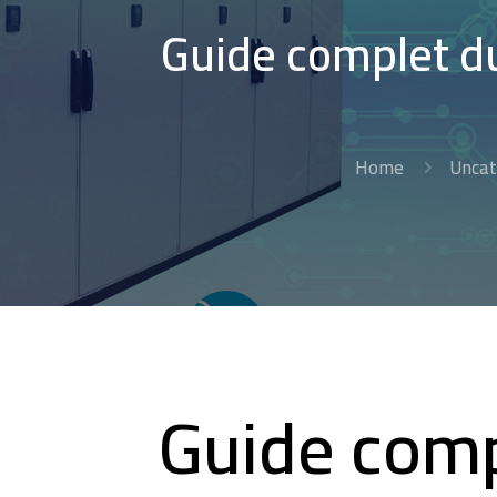
Guide complet du
Home
Uncat
Guide comp