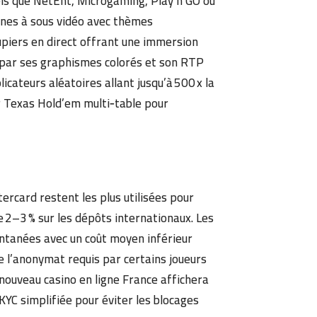
els que NetEnt, Microgaming, Play’n GO ou
hines à sous vidéo avec thèmes
upiers en direct offrant une immersion
t par ses graphismes colorés et son RTP
icateurs aléatoires allant jusqu’à 500 x la
r Texas Hold’em multi‑table pour
ercard restent les plus utilisées pour
de 2–3 % sur les dépôts internationaux. Les
tantanées avec un coût moyen inférieur
e l’anonymat requis par certains joueurs
nouveau casino en ligne France affichera
 KYC simplifiée pour éviter les blocages