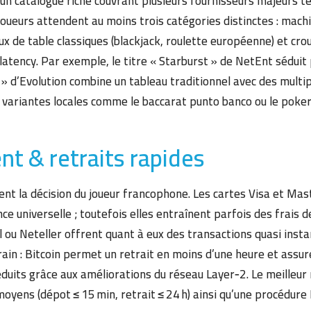
un catalogue riche couvrant plusieurs fournisseurs majeurs t
 joueurs attendent au moins trois catégories distinctes : mac
 de table classiques (blackjack, roulette européenne) et cro
latency. Par exemple, le titre « Starburst » de NetEnt sédui
 » d’Evolution combine un tableau traditionnel avec des multipl
variantes locales comme le baccarat punto banco ou le poke
t & retraits rapides
nt la décision du joueur francophone. Les cartes Visa et Mast
ce universelle ; toutefois elles entraînent parfois des frais 
ill ou Neteller offrent quant à eux des transactions quasi ins
ain : Bitcoin permet un retrait en moins d’une heure et assur
uits grâce aux améliorations du réseau Layer‑2. Le meilleur 
 moyens (dépot ≤ 15 min, retrait ≤ 24 h) ainsi qu’une procédure