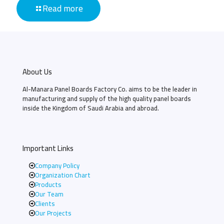
Read more
About Us
Al-Manara Panel Boards Factory Co. aims to be the leader in
manufacturing and supply of the high quality panel boards
inside the Kingdom of Saudi Arabia and abroad.
Important Links
Company Policy
Organization Chart
Products
Our Team
Clients
Our Projects