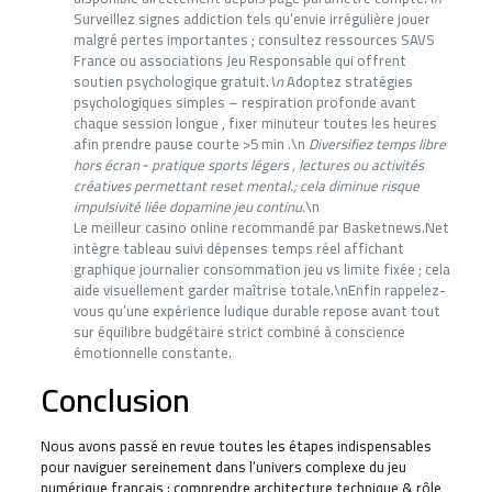
Surveillez signes addiction tels qu’envie irrégulière jouer
malgré pertes importantes ; consultez ressources SAVS
France ou associations Jeu Responsable qui offrent
soutien psychologique gratuit.
\n
Adoptez stratégies
psychologiques simples ­– respiration profonde avant
chaque session longue , fixer minuteur toutes les heures
afin prendre pause courte >5 min .\n
Diversifiez temps libre
hors écran ‑ pratique sports légers , lectures ou activités
créatives permettant reset mental.; cela diminue risque
impulsivité liée dopamine jeu continu.
\n
Le meilleur casino online recommandé par Basketnews.Net
intègre tableau suivi dépenses temps réel affichant
graphique journalier consommation jeu vs limite fixée ; cela
aide visuellement garder maîtrise totale.\nEnfin rappelez-
vous qu’une expérience ludique durable repose avant tout
sur équilibre budgétaire strict combiné à conscience
émotionnelle constante.
Conclusion
Nous avons passé en revue toutes les étapes indispensables
pour naviguer sereinement dans l’univers complexe du jeu
numérique français : comprendre architecture technique & rôle