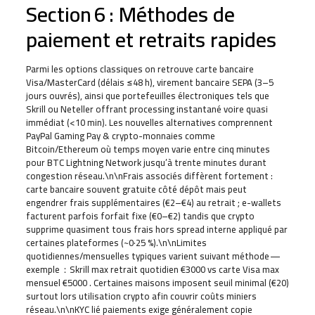
Section 6 : Méthodes de
paiement et retraits rapides
Parmi les options classiques on retrouve carte bancaire
Visa/MasterCard (délais ≤48 h), virement bancaire SEPA (3–5
jours ouvrés), ainsi que portefeuilles électroniques tels que
Skrill ou Neteller offrant processing instantané voire quasi
immédiat (<10 min). Les nouvelles alternatives comprennent
PayPal Gaming Pay & crypto-monnaies comme
Bitcoin/Ethereum où temps moyen varie entre cinq minutes
pour BTC Lightning Network jusqu’à trente minutes durant
congestion réseau.\n\nFrais associés diffèrent fortement :
carte bancaire souvent gratuite côté dépôt mais peut
engendrer frais supplémentaires (€2–€4) au retrait ; e-wallets
facturent parfois forfait fixe (€0–€2) tandis que crypto
supprime quasiment tous frais hors spread interne appliqué par
certaines plateformes (~0·25 %).\n\nLimites
quotidiennes/mensuelles typiques varient suivant méthode —
exemple ：Skrill max retrait quotidien €3000 vs carte Visa max
mensuel €5000 . Certaines maisons imposent seuil minimal (€20)
surtout lors utilisation crypto afin couvrir coûts miniers
réseau.\n\nKYC lié paiements exige généralement copie