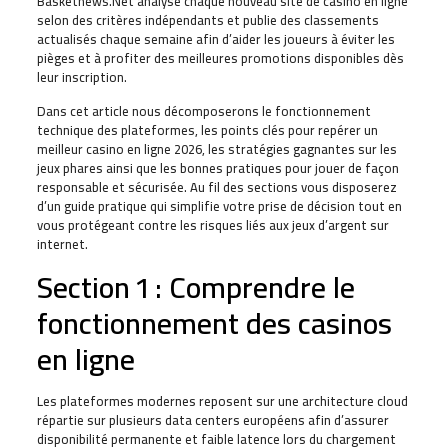
Basketnews.Net analyse chaque nouveau site de casino en ligne
selon des critères indépendants et publie des classements
actualisés chaque semaine afin d’aider les joueurs à éviter les
pièges et à profiter des meilleures promotions disponibles dès
leur inscription.
Dans cet article nous décomposerons le fonctionnement
technique des plateformes, les points clés pour repérer un
meilleur casino en ligne 2026, les stratégies gagnantes sur les
jeux phares ainsi que les bonnes pratiques pour jouer de façon
responsable et sécurisée. Au fil des sections vous disposerez
d’un guide pratique qui simplifie votre prise de décision tout en
vous protégeant contre les risques liés aux jeux d’argent sur
internet.
Section 1 : Comprendre le
fonctionnement des casinos
en ligne
Les plateformes modernes reposent sur une architecture cloud
répartie sur plusieurs data centers européens afin d’assurer
disponibilité permanente et faible latence lors du chargement