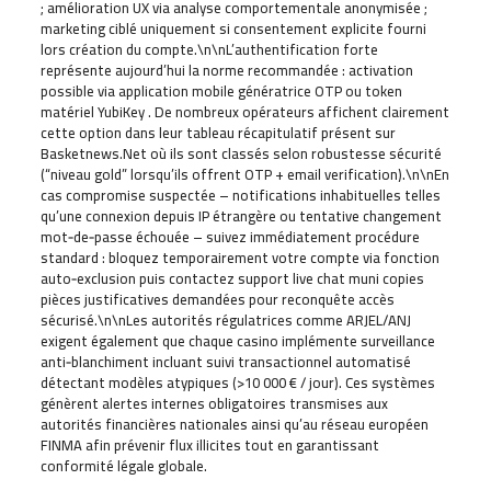
; amélioration UX via analyse comportementale anonymisée ;
marketing ciblé uniquement si consentement explicite fourni
lors création du compte.\n\nL’authentification forte
représente aujourd’hui la norme recommandée : activation
possible via application mobile génératrice OTP ou token
matériel YubiKey . De nombreux opérateurs affichent clairement
cette option dans leur tableau récapitulatif présent sur
Basketnews.Net où ils sont classés selon robustesse sécurité
(“niveau gold” lorsqu’ils offrent OTP + email verification).\n\nEn
cas compromise suspectée – notifications inhabituelles telles
qu’une connexion depuis IP étrangère ou tentative changement
mot‑de‑passe échouée – suivez immédiatement procédure
standard : bloquez temporairement votre compte via fonction
auto‑exclusion puis contactez support live chat muni copies
pièces justificatives demandées pour reconquête accès
sécurisé.\n\nLes autorités régulatrices comme ARJEL/ANJ
exigent également que chaque casino implémente surveillance
anti‑blanchiment incluant suivi transactionnel automatisé
détectant modèles atypiques (>10 000 € / jour). Ces systèmes
génèrent alertes internes obligatoires transmises aux
autorités financières nationales ainsi qu’au réseau européen
FINMA afin prévenir flux illicites tout en garantissant
conformité légale globale.