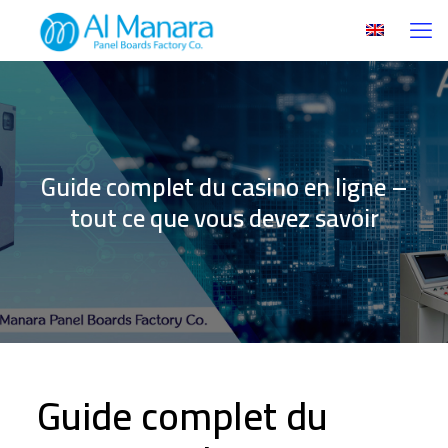
Guide complet du casino en ligne –
tout ce que vous devez savoir
Guide complet du