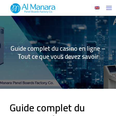
Guide complet du casino en ligne –
Tout ce que vous devez savoir
Guide complet du