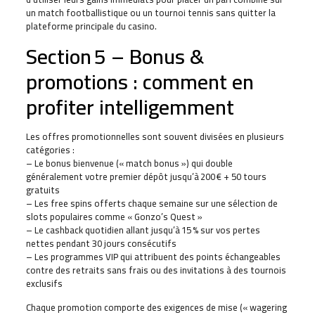
un match footballistique ou un tournoi tennis sans quitter la
plateforme principale du casino.
Section 5 – Bonus &
promotions : comment en
profiter intelligemment
Les offres promotionnelles sont souvent divisées en plusieurs
catégories :
– Le bonus bienvenue (« match bonus ») qui double
généralement votre premier dépôt jusqu’à 200 € + 50 tours
gratuits
– Les free spins offerts chaque semaine sur une sélection de
slots populaires comme « Gonzo’s Quest »
– Le cashback quotidien allant jusqu’à 15 % sur vos pertes
nettes pendant 30 jours consécutifs
– Les programmes VIP qui attribuent des points échangeables
contre des retraits sans frais ou des invitations à des tournois
exclusifs
Chaque promotion comporte des exigences de mise (« wagering