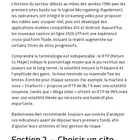
L’histoire du secteur débute au milieu des années 1990 avec les
premiers sites basés sur le logiciel Microgaming. Rapidement,
les opérateurs ont intégré le streaming vidéo pour proposer
des tables avec croupier réel, puis ont développé des
applications mobiles compatibles iOS et Android. Aujourd’hui,
les nouveaux casinos en ligne 2026 offrent une expérience
cross‑platform fluide, incluant la réalité augmentée sur
certains titres de slots progressifs.
Comprendre la terminologie est indispensable : le RTP (Return
to Player) indique le pourcentage moyen que le jeu restitue aux
joueurs sur le long terme ; la volatilité mesure la fréquence et
l’amplitude des gains ; la mise minimale ou maximale fixe les
limites d’entrée pour chaque session. Par exemple, la machine à
sous « Starburst » propose un RTP de 96,1 % avec une volatilité
moyenne, tandis que « Mega Joker » atteint un RTP de 99 % mais
avec une volatilité élevée qui nécessite une bankroll plus
importante.
Basketnews.Net recommande toujours aux novices d’analyser
ces indicateurs avant de déposer leurs premiers fonds afin
d’ajuster leurs attentes et leur gestion du risque.
Section 2 – Choisir un site