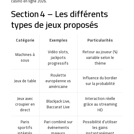
casino en ligne 2026.
Section 4 – Les différents
types de jeux proposés
Catégorie
Exemples
Particularités
Vidéo slots,
Retour au joueur (%)
Machines à
jackpots
variable selon le
sous
progressifs
thème
Roulette
Influence du bordier
Jeux de table
européenne vs
sur la probabilité
américaine
Jeux avec
Interaction réelle
Blackjack Live,
croupier en
grâce au streaming
Baccarat Live
direct
HD
Paris
Pari combiné sur
Possibilité d’utiliser
sportifs
événements
les gains
intégrés
majeurs
instantanément