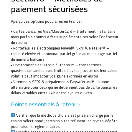
paiement sécurisées
Aperçu des options populaires en France :
• Cartes bancaires Visa/MasterCard – traitement instantané
mais parfois soumis à frais supplémentaires selon l’opérateur
du casino
• Portefeuilles électroniques PayPal®, Skrill®, Neteller® –
rapidité élevée et anonymat partiel grâce au masquage partiel
du numéro bancaire
• Cryptomonnaies Bitcoin / Ethereum – transactions
quasi‑instantanées avec limites élevées ; toutefois leur valeur
volatile peut impacter vos gains exprimés en euros
• Virements SEPA & prépaiements Paysafecard® – bonne
alternative pour ceux qui ne détiennent pas de carte bancaire ;
délais variables entre 24 h et trois jours ouvrés
Points essentiels à retenir :
Vérifier que la méthode choisie est prise en charge par le
casino sélectionné ; certains sites refusent les crypto‑dépôts
pour raisons réglementaires