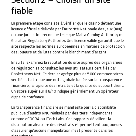
fiable
La première étape consiste à vérifier que le casino détient une
licence officielle délivrée par l’Autorité Nationale des Jeux (ANJ)
ou une juridiction reconnue telle que Malta Gaming Authority ou
Gibraltar Regulatory Authority. Une licence valide garantit que le
site respecte les normes européennes en matière de protection
des joueurs et de lutte contre le blanchiment d’argent.
Ensuite, examinez la réputation du site auprès des organismes
de régulation et consultez les avis utilisateurs certifiés par
Basketnews.Net. Ce dernier agrège plus de 5 000 commentaires
vérifiés et attribue une note globale basée sur la transparence
financière, la rapidité des retraits et la qualité du support client.
Un score supérieur à 8/10 indique généralement un opérateur
digne de confiance.
La transparence financière se manifeste par la disponibilité
publique d’audits RNG réalisés par des tiers indépendants
comme eCOGRA ou iTech Labs. Ces rapports détaillent la
distribution aléatoire des résultats et permettent aux joueurs
d’assurer qu’aucune manipulation n’est présente dans les