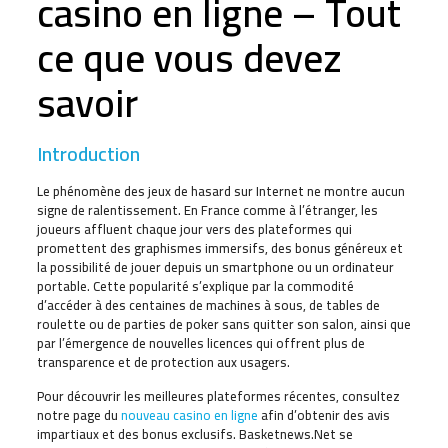
casino en ligne – Tout
ce que vous devez
savoir
Introduction
Le phénomène des jeux de hasard sur Internet ne montre aucun
signe de ralentissement. En France comme à l’étranger, les
joueurs affluent chaque jour vers des plateformes qui
promettent des graphismes immersifs, des bonus généreux et
la possibilité de jouer depuis un smartphone ou un ordinateur
portable. Cette popularité s’explique par la commodité
d’accéder à des centaines de machines à sous, de tables de
roulette ou de parties de poker sans quitter son salon, ainsi que
par l’émergence de nouvelles licences qui offrent plus de
transparence et de protection aux usagers.
Pour découvrir les meilleures plateformes récentes, consultez
notre page du
nouveau casino en ligne
afin d’obtenir des avis
impartiaux et des bonus exclusifs. Basketnews.Net se