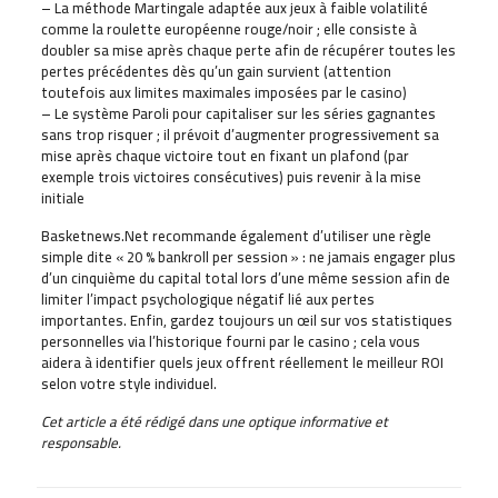
– La méthode Martingale adaptée aux jeux à faible volatilité
comme la roulette européenne rouge/noir ; elle consiste à
doubler sa mise après chaque perte afin de récupérer toutes les
pertes précédentes dès qu’un gain survient (attention
toutefois aux limites maximales imposées par le casino)
– Le système Paroli pour capitaliser sur les séries gagnantes
sans trop risquer ; il prévoit d’augmenter progressivement sa
mise après chaque victoire tout en fixant un plafond (par
exemple trois victoires consécutives) puis revenir à la mise
initiale
Basketnews.Net recommande également d’utiliser une règle
simple dite « 20 % bankroll per session » : ne jamais engager plus
d’un cinquième du capital total lors d’une même session afin de
limiter l’impact psychologique négatif lié aux pertes
importantes. Enfin, gardez toujours un œil sur vos statistiques
personnelles via l’historique fourni par le casino ; cela vous
aidera à identifier quels jeux offrent réellement le meilleur ROI
selon votre style individuel.
Cet article a été rédigé dans une optique informative et
responsable.