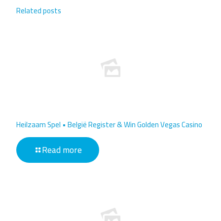
Related posts
Heilzaam Spel • België Register & Win Golden Vegas Casino
Read more