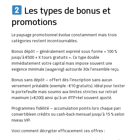
Les types de bonus et
promotions
Le paysage promotionnel évolue constamment mais trois
catégories restent incontournables.
Bonus dépôt – généralement exprimé sous forme « 100 %
jusqu’à €500 + X tours gratuits ». Ce type double
immédiatement votre capital mais impose souvent une
exigence minimale (
wagering
) autourde 30x l’ensemble reçu.
Bonus sans dépôt – offert dès l’inscription sans aucun
versement préalable (exemple : €10 gratuits). Idéal pour tester
le portefeuille mais soumis aux limites strictes sur retrait
maximum (<€200) ainsi qu’à un
RTP
réel souvent ajusté.
Programmes fidélité – accumulation points lors chaque pari
convertibleen crédits ou cash‑back mensuel jusqu’à 15 % selon
niveau VIP.
Voici comment décrypter efficacement ces offres :