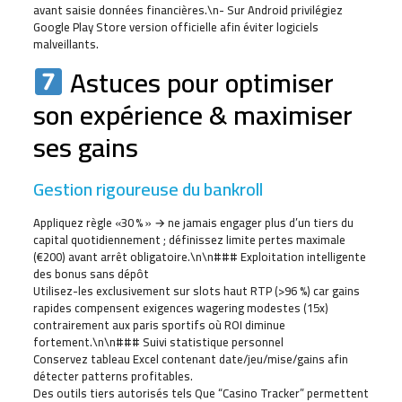
avant saisie données financières.\n- Sur Android privilégiez
Google Play Store version officielle afin éviter logiciels
malveillants.
Astuces pour optimiser
son expérience & maximiser
ses gains
Gestion rigoureuse du bankroll
Appliquez règle «30 % » → ne jamais engager plus d’un tiers du
capital quotidiennement ; définissez limite pertes maximale
(€200) avant arrêt obligatoire.\n\n### Exploitation intelligente
des bonus sans dépôt
Utilisez-les exclusivement sur slots haut RTP (>96 %) car gains
rapides compensent exigences wagering modestes (15x)
contrairement aux paris sportifs où ROI diminue
fortement.\n\n### Suivi statistique personnel
Conservez tableau Excel contenant date/jeu/mise/gains afin
détecter patterns profitables.
Des outils tiers autorisés tels Que “Casino Tracker” permettent