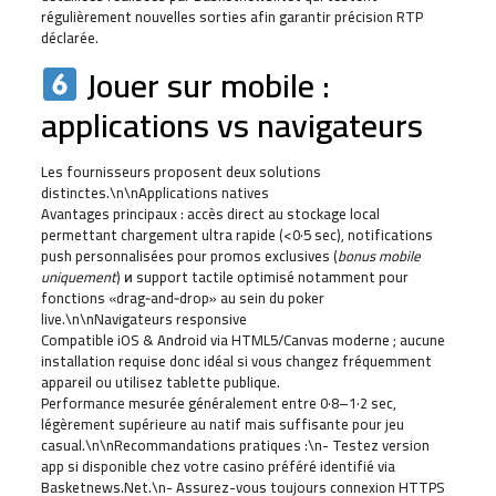
régulièrement nouvelles sorties afin garantir précision RTP
déclarée.
Jouer sur mobile :
applications vs navigateurs
Les fournisseurs proposent deux solutions
distinctes.\n\nApplications natives
Avantages principaux : accès direct au stockage local
permettant chargement ultra rapide (<0·5 sec), notifications
push personnalisées pour promos exclusives (
bonus mobile
uniquement
) и support tactile optimisé notamment pour
fonctions «drag‑and‑drop» au sein du poker
live.\n\nNavigateurs responsive
Compatible iOS & Android via HTML5/Canvas moderne ; aucune
installation requise donc idéal si vous changez fréquemment
appareil ou utilisez tablette publique.
Performance mesurée généralement entre 0·8–1·2 sec,
légèrement supérieure au natif mais suffisante pour jeu
casual.\n\nRecommandations pratiques :\n- Testez version
app si disponible chez votre casino préféré identifié via
Basketnews.Net.\n- Assurez-vous toujours connexion HTTPS