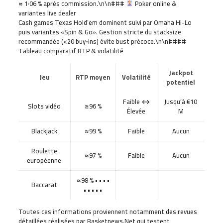
≈ 1·06 % après commission.\n\n###
Poker online &
variantes live dealer
Cash games Texas Hold’em dominent suivi par Omaha Hi-Lo
puis variantes «Spin & Go». Gestion stricte du stacksize
recommandée (<20 buy‑ins) évite bust précoce.\n\n####
Tableau comparatif RTP & volatilité
Jackpot
Jeu
RTP moyen
Volatilité
potentiel
Faible ↔︎
Jusqu’à €10
Slots vidéo
≥96 %
Élevée
M
Blackjack
≈99 %
Faible
Aucun
Roulette
≈97 %
Faible
Aucun
européenne
≈98 % • • • •
Baccarat
• • • • •
Toutes ces informations proviennent notamment des revues
détaillées réalisées par Basketnews.Net qui testent