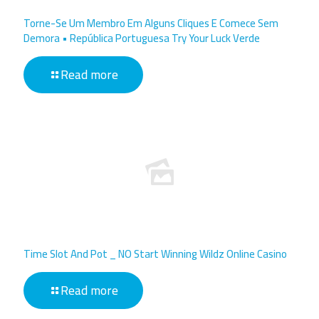
Torne-Se Um Membro Em Alguns Cliques E Comece Sem
Demora • República Portuguesa Try Your Luck Verde
Read more
Time Slot And Pot _ NO Start Winning Wildz Online Casino
Read more