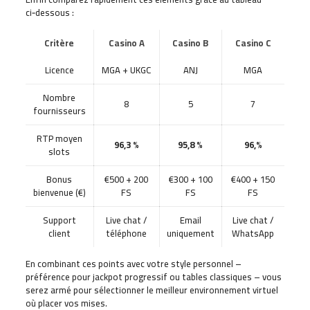
ci‑dessous :
Critère
Casino A
Casino B
Casino C
Licence
MGA + UKGC
ANJ
MGA
Nombre
8
5
7
fournisseurs
RTP moyen
96,3 %
95,8 %
96,%
slots
Bonus
€500 + 200
€300 + 100
€400 + 150
bienvenue (€)
FS
FS
FS
Support
Live chat /
Email
Live chat /
client
téléphone
uniquement
WhatsApp
En combinant ces points avec votre style personnel –
préférence pour jackpot progressif ou tables classiques – vous
serez armé pour sélectionner le meilleur environnement virtuel
où placer vos mises.