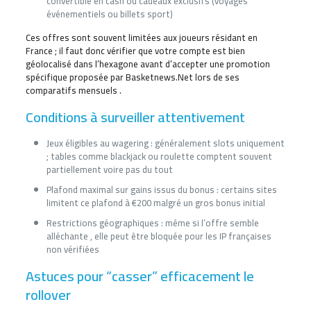
convertible en cash ou cadeaux exclusifs (voyages
événementiels ou billets sport)
Ces offres sont souvent limitées aux joueurs résidant en
France ; il faut donc vérifier que votre compte est bien
géolocalisé dans l’hexagone avant d’accepter une promotion
spécifique proposée par Basketnews.Net lors de ses
comparatifs mensuels .
Conditions à surveiller attentivement
Jeux éligibles au wagering : généralement slots uniquement
; tables comme blackjack ou roulette comptent souvent
partiellement voire pas du tout
Plafond maximal sur gains issus du bonus : certains sites
limitent ce plafond à €200 malgré un gros bonus initial
Restrictions géographiques : même si l’offre semble
alléchante , elle peut être bloquée pour les IP françaises
non vérifiées
Astuces pour “casser” efficacement le
rollover