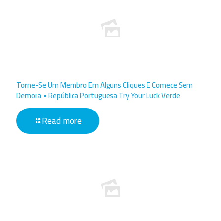
Torne-Se Um Membro Em Alguns Cliques E Comece Sem
Demora • República Portuguesa Try Your Luck Verde
Read more