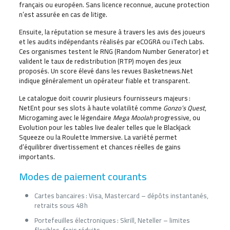
français ou européen. Sans licence reconnue, aucune protection
n’est assurée en cas de litige.
Ensuite, la réputation se mesure à travers les avis des joueurs
et les audits indépendants réalisés par eCOGRA ou iTech Labs.
Ces organismes testent le RNG (Random Number Generator) et
valident le taux de redistribution (RTP) moyen des jeux
proposés. Un score élevé dans les revues Basketnews.Net
indique généralement un opérateur fiable et transparent.
Le catalogue doit couvrir plusieurs fournisseurs majeurs :
NetEnt pour ses slots à haute volatilité comme
Gonzo’s Quest
,
Microgaming avec le légendaire
Mega Moolah
progressive, ou
Evolution pour les tables live dealer telles que le Blackjack
Squeeze ou la Roulette Immersive. La variété permet
d’équilibrer divertissement et chances réelles de gains
importants.
Modes de paiement courants
Cartes bancaires : Visa, Mastercard – dépôts instantanés,
retraits sous 48 h
Portefeuilles électroniques : Skrill, Neteller – limites