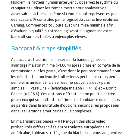
Hold’em, le facteur humain intervient : observez le rythme du
croupier et utilisez les temps morts pour analyser vos
adversaires virtuels – même si ceux-ci sont représentés par
des avatars IA contrôlés par le logiciel du casino live Evolution
Gaming. Commencez toujours avec une mise minimale afin
d’évaluer la qualité du streaming avant d’augmenter votre
bankroll sur des tables à enjeux plus élevés.
Baccarat & craps simplifiés
Au baccarat traditionnel, miser sur la banque génère un
avantage maison minime (~1,06 %) après prise en compte de la
commission sur les gains ; c’est donc le pari recommandé pour
les débutants soucieux de limiter leurs pertes. Le craps peut
sembler intimidant mais se résume souvent à deux paris
simples : « Pass Line » (avantage maison ≈1,41 %) et « Don’t
Pass » (≈1,36 %). Ces options offrent un bon point d’entrée
pour ceux qui souhaitent expérimenter l’ambiance du dés sans
se perdre dans la multitude d’options secondaires proposées
dans les versions américaines plus complexes.
En maîtrisant ces bases – RTP moyen des slots vidéo,
probabilités différenciées entre roulette européenne et
américaine, tableau stratégique du blackjack – vous augmentez