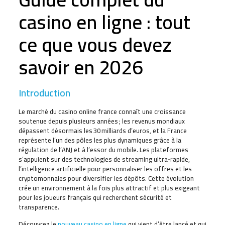
casino en ligne : tout
ce que vous devez
savoir en 2026
Introduction
Le marché du casino online france connaît une croissance
soutenue depuis plusieurs années ; les revenus mondiaux
dépassent désormais les 30 milliards d’euros, et la France
représente l’un des pôles les plus dynamiques grâce à la
régulation de l’ANJ et à l’essor du mobile. Les plateformes
s’appuient sur des technologies de streaming ultra‑rapide,
l’intelligence artificielle pour personnaliser les offres et les
cryptomonnaies pour diversifier les dépôts. Cette évolution
crée un environnement à la fois plus attractif et plus exigeant
pour les joueurs français qui recherchent sécurité et
transparence.
Découvrez le
nouveau casino en ligne
qui vient d’être lancé et qui