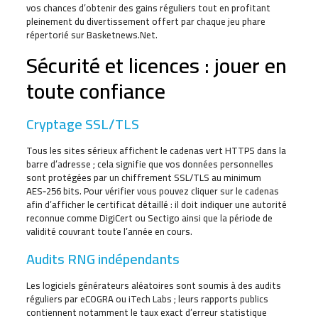
vos chances d’obtenir des gains réguliers tout en profitant
pleinement du divertissement offert par chaque jeu phare
répertorié sur Basketnews.Net.
Sécurité et licences : jouer en
toute confiance
Cryptage SSL/TLS
Tous les sites sérieux affichent le cadenas vert HTTPS dans la
barre d’adresse ; cela signifie que vos données personnelles
sont protégées par un chiffrement SSL/TLS au minimum
AES‑256 bits. Pour vérifier vous pouvez cliquer sur le cadenas
afin d’afficher le certificat détaillé : il doit indiquer une autorité
reconnue comme DigiCert ou Sectigo ainsi que la période de
validité couvrant toute l’année en cours.
Audits RNG indépendants
Les logiciels générateurs aléatoires sont soumis à des audits
réguliers par eCOGRA ou iTech Labs ; leurs rapports publics
contiennent notamment le taux exact d’erreur statistique