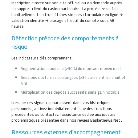
inscription directe sur son site officiel ou via demande auprès
du support client du casino partenaire . La procédure se fait
habituellement en trois étapes simples : formulaire en ligne →
validation identité → blocage effectif du compte sous 48
heures .
Détection précoce des comportements à
risque
Les indicateurs clés comprennent :
Augmentation soudaine (>30 %) du montant moyen misé
Sessions nocturnes prolongées (>3 heures entre minuit et
4 h)
Multiplication des dépôts successifs sans gain notable
Lorsque ces signaux apparaissent dans vos historiques
personnels , activez immédiatement l’une des fonctions
précédentes ou contactez l’assistance dédiée aux joueurs
problématiques présentée dans nos revues Basketnews.Net .
Ressources externes d’accompagnement