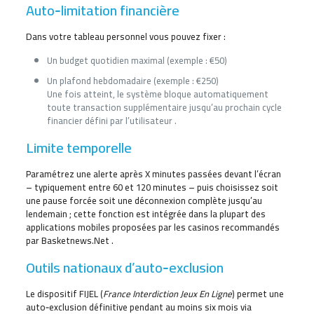
Auto‑limitation financière
Dans votre tableau personnel vous pouvez fixer :
Un budget quotidien maximal (exemple : €50)
Un plafond hebdomadaire (exemple : €250)
Une fois atteint, le système bloque automatiquement
toute transaction supplémentaire jusqu’au prochain cycle
financier défini par l’utilisateur .
Limite temporelle
Paramétrez une alerte après X minutes passées devant l’écran
– typiquement entre 60 et 120 minutes – puis choisissez soit
une pause forcée soit une déconnexion complète jusqu’au
lendemain ; cette fonction est intégrée dans la plupart des
applications mobiles proposées par les casinos recommandés
par Basketnews.Net .
Outils nationaux d’auto‑exclusion
Le dispositif FIJEL (
France Interdiction Jeux En Ligne
) permet une
auto‑exclusion définitive pendant au moins six mois via