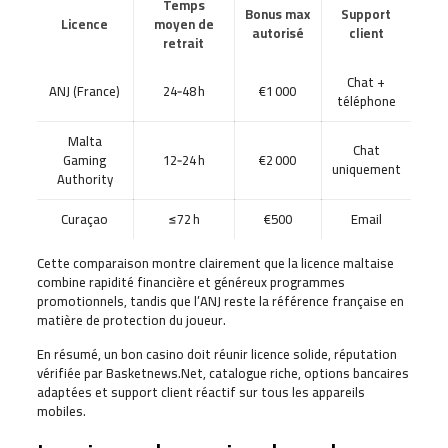
Temps
Bonus max
Support
Licence
moyen de
autorisé
client
retrait
Chat +
ANJ (France)
24‑48 h
€1 000
téléphone
Malta
Chat
Gaming
12‑24 h
€2 000
uniquement
Authority
Curaçao
≤72 h
€500
Email
Cette comparaison montre clairement que la licence maltaise
combine rapidité financière et généreux programmes
promotionnels, tandis que l’ANJ reste la référence française en
matière de protection du joueur.
En résumé, un bon casino doit réunir licence solide, réputation
vérifiée par Basketnews.Net, catalogue riche, options bancaires
adaptées et support client réactif sur tous les appareils
mobiles.