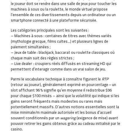
le joueur doit se rendre dans une salle de jeux pour toucher les
machines à sous ou la roulette, le monde virtuel propose
l’ensemble de ces divertissements depuis un ordinateur ou un
smartphone connecté à une plateforme sécurisée.
Les catégories principales sont les suivantes :
– Machines à sous : centaines de titres avec thèmes variés
(mythologie grecque, films cultes…) et plusieurs lignes de
paiement simultanées ;
– Jeux de table : blackjack, baccarat ou roulette classiques où
chaque main suit des règles strictes ;
– Live dealer : croupiers réels diffusés en streaming HD qui
permettent d’interagir comme dans un vrai salon de jeu.
Parmi le vocabulaire technique à connaître figurent le
RTP
(retour au joueur), généralement exprimé en pourcentage – un
slot affichant 96 % signifie qu’en moyenne il redistribue $96
pour chaque $100 misés – ainsi que la volatilité qui indique si les
gains seront fréquents mais modestes ou rares mais
potentiellement massifs. D’autres notions essentielles sont la
mise minimale/m maximale autorisée et les bonus d’accueil
souvent conditionnés par un
wagering
(exigence de mise) avant
pouvoir retirer les gains obtenus grâce au cadeau initialisé par le
casino.