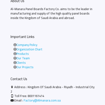
About Us
Al-Manara Panel Boards Factory Co. aims to be the leader in
manufacturing and supply of the high quality panel boards
inside the Kingdom of Saudi Arabia and abroad.
Important Links
Company Policy
Organization Chart
Products
Our Team
Clients
Our Projects
Contact Us
Address : Kingdom Of Saudi Arabia - Riyadh - Industrial City
2
Toll Free:
8001161414
Email :
Factory@Almanara.com.sa