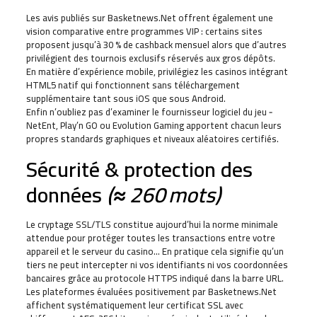
Les avis publiés sur Basketnews.Net offrent également une
vision comparative entre programmes VIP : certains sites
proposent jusqu’à 30 % de cashback mensuel alors que d’autres
privilégient des tournois exclusifs réservés aux gros dépôts.
En matière d’expérience mobile, privilégiez les casinos intégrant
HTML5 natif qui fonctionnent sans téléchargement
supplémentaire tant sous iOS que sous Android.
Enfin n’oubliez pas d’examiner le fournisseur logiciel du jeu ‑
NetEnt, Play’n GO ou Evolution Gaming apportent chacun leurs
propres standards graphiques et niveaux aléatoires certifiés.
Sécurité & protection des
données
(≈ 260 mots)
Le cryptage SSL/TLS constitue aujourd’hui la norme minimale
attendue pour protéger toutes les transactions entre votre
appareil et le serveur du casino… En pratique cela signifie qu’un
tiers ne peut intercepter ni vos identifiants ni vos coordonnées
bancaires grâce au protocole HTTPS indiqué dans la barre URL.
Les plateformes évaluées positivement par Basketnews.Net
affichent systématiquement leur certificat SSL avec