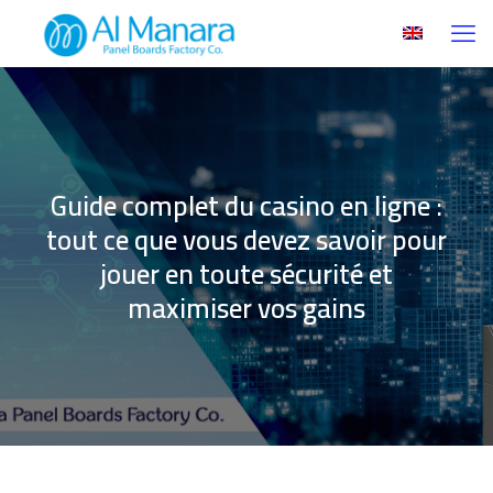
Guide complet du casino en ligne :
tout ce que vous devez savoir pour
jouer en toute sécurité et
maximiser vos gains