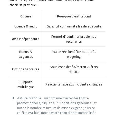
leurs pratiques commerciales transparentes ». Voici une
checklist pratique :
Critère
Pourquoi c’est crucial
Licence & audit
Garantit conformité légale et équité
Permet d’identifier problèmes
Avis indépendants
récurrents
Bonus &
Évalue réel bénéfice net après
exigences
wagering
Souplesse dépôt/retrait & frais
Options bancaires
réduits
Support
Réactivité face aux incidents critiques
multilingue
Astuce pratique : avant même d’accepter l’offre
promotionnelle, cliquez sur “Conditions générales” et
notez le nombre minimum de mises exigées ; plus ce
chiffre est bas, moins votre capital sera immobilisé.*