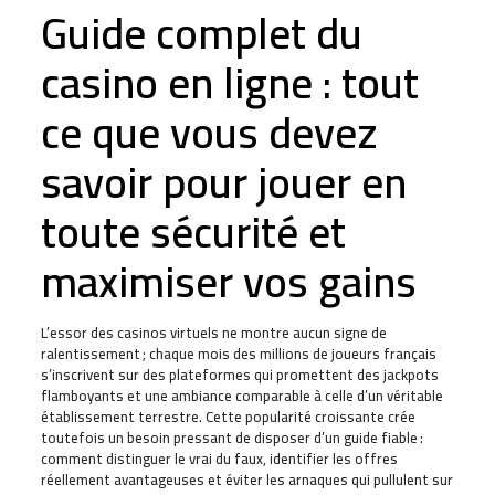
Guide complet du
casino en ligne : tout
ce que vous devez
savoir pour jouer en
toute sécurité et
maximiser vos gains
L’essor des casinos virtuels ne montre aucun signe de
ralentissement ; chaque mois des millions de joueurs français
s’inscrivent sur des plateformes qui promettent des jackpots
flamboyants et une ambiance comparable à celle d’un véritable
établissement terrestre. Cette popularité croissante crée
toutefois un besoin pressant de disposer d’un guide fiable :
comment distinguer le vrai du faux, identifier les offres
réellement avantageuses et éviter les arnaques qui pullulent sur