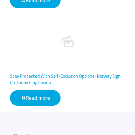
Read more
Stay Protected With Self-Exclusion Options · Norway Sign
Up Today Ding Casino
Read more