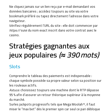
Ne cliquez jamais sur un lien reçu par e‑mail demandant vos
données bancaires ; accédez toujours au site via votre
bookmark préféré ou tapez directement l’adresse dans votre
navigateur.
Vérifiez régulièrement l’URL du site : elle doit commencer par
https://
suivi du nom exact inscrit dans votre contrat avec le
casino.
Stratégies gagnantes aux
jeux populaires
(≈ 390 mots)
Slots
Comprendre le tableau des paiements est indispensable :
chaque symbole possède sa propre valeur selon sa position sur
les rouleaux actifs.
Astuce
: choisissez toujours une machine dont le RTP dépasse
95 % afin d’assurer un retour théorique supérieur à la moyenne
du marché.
Surles jackpots progressifs tels que Mega Moolah™, il faut
miser le “max bet” dès le premier spin car seul ce pari débloque