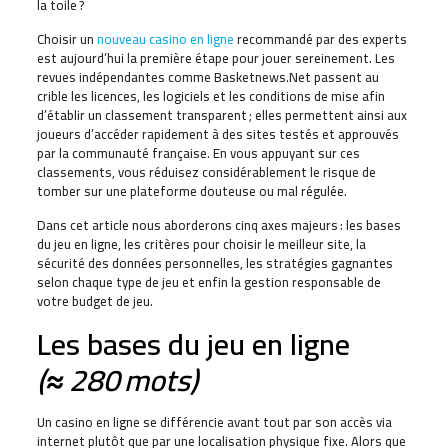
la toile ?
Choisir un
nouveau casino en ligne
recommandé par des experts
est aujourd’hui la première étape pour jouer sereinement. Les
revues indépendantes comme Basketnews.Net passent au
crible les licences, les logiciels et les conditions de mise afin
d’établir un classement transparent ; elles permettent ainsi aux
joueurs d’accéder rapidement à des sites testés et approuvés
par la communauté française. En vous appuyant sur ces
classements, vous réduisez considérablement le risque de
tomber sur une plateforme douteuse ou mal régulée.
Dans cet article nous aborderons cinq axes majeurs : les bases
du jeu en ligne, les critères pour choisir le meilleur site, la
sécurité des données personnelles, les stratégies gagnantes
selon chaque type de jeu et enfin la gestion responsable de
votre budget de jeu.
Les bases du jeu en ligne
(≈ 280 mots)
Un casino en ligne se différencie avant tout par son accès via
internet plutôt que par une localisation physique fixe. Alors que