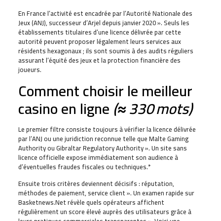
En France l’activité est encadrée par l’Autorité Nationale des
Jeux (ANJ), successeur d’Arjel depuis janvier 2020 ». Seuls les
établissements titulaires d’une licence délivrée par cette
autorité peuvent proposer légalement leurs services aux
résidents hexagonaux ; ils sont soumis à des audits réguliers
assurant l’équité des jeux et la protection financière des
joueurs.
Comment choisir le meilleur
casino en ligne
(≈ 330 mots)
Le premier filtre consiste toujours à vérifier la licence délivrée
par l’ANJ ou une juridiction reconnue telle que Malte Gaming
Authority ou Gibraltar Regulatory Authority ». Un site sans
licence officielle expose immédiatement son audience à
d’éventuelles fraudes fiscales ou techniques.*
Ensuite trois critères deviennent décisifs : réputation,
méthodes de paiement, service client ». Un examen rapide sur
Basketnews.Net révèle quels opérateurs affichent
régulièrement un score élevé auprès des utilisateurs grâce à