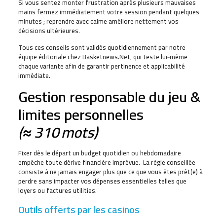
Si vous sentez monter frustration après plusieurs mauvaises
mains fermez immédiatement votre session pendant quelques
minutes ; reprendre avec calme améliore nettement vos
décisions ultérieures.
Tous ces conseils sont validés quotidiennement par notre
équipe éditoriale chez Basketnews.Net, qui teste lui‑même
chaque variante afin de garantir pertinence et applicabilité
immédiate.
Gestion responsable du jeu &
limites personnelles
(≈ 310 mots)
Fixer dès le départ un budget quotidien ou hebdomadaire
empêche toute dérive financière imprévue. La règle conseillée
consiste à ne jamais engager plus que ce que vous êtes prêt(e) à
perdre sans impacter vos dépenses essentielles telles que
loyers ou factures utilities.
Outils offerts par les casinos