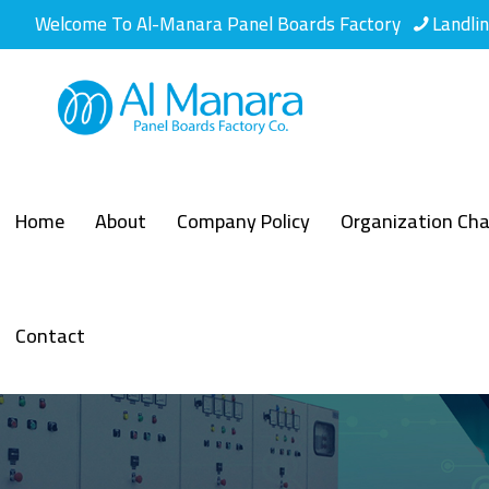
Welcome To Al-Manara Panel Boards Factory
Landli
Home
About
Company Policy
Organization Cha
Contact