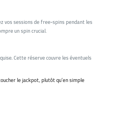
rez vos sessions de free‑spins pendant les
ompre un spin crucial.
quise. Cette réserve couvre les éventuels
oucher le jackpot, plutôt qu’en simple