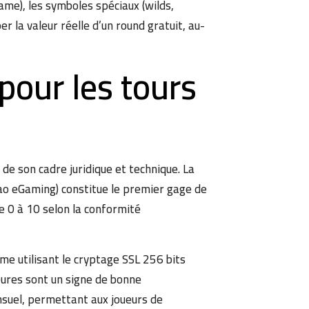
ame), les symboles spéciaux (wilds,
r la valeur réelle d’un round gratuit, au-
pour les tours
é de son cadre juridique et technique. La
ao eGaming) constitue le premier gage de
de 0 à 10 selon la conformité
me utilisant le cryptage SSL 256 bits
eures sont un signe de bonne
suel, permettant aux joueurs de