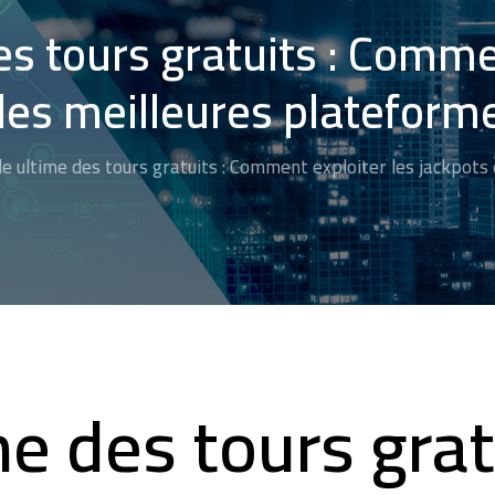
s tours gratuits : Comme
des meilleures plateforme
de ultime des tours gratuits : Comment exploiter les jackpots
e des tours gratu