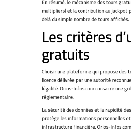
En résumé, le mécanisme des tours gratuits
multipliers) et la contribution au jackpot
delà du simple nombre de tours affichés.
Les critères d
gratuits
Choisir une plateforme qui propose des tour
licence délivrée par une autorité reconn
légalité. Orios‑Infos.com consacre une gril
réglementaire.
La sécurité des données et la rapidité de
protège les informations personnelles et 
infrastructure financière. Orios‑Infos.c