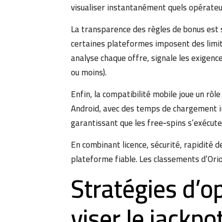
visualiser instantanément quels opérate
La transparence des règles de bonus est s
certaines plateformes imposent des limit
analyse chaque offre, signale les exigenc
ou moins).
Enfin, la compatibilité mobile joue un rôl
Android, avec des temps de chargement in
garantissant que les free‑spins s’exécute
En combinant licence, sécurité, rapidité 
plateforme fiable. Les classements d’Orios
Stratégies d’o
viser le jackpo