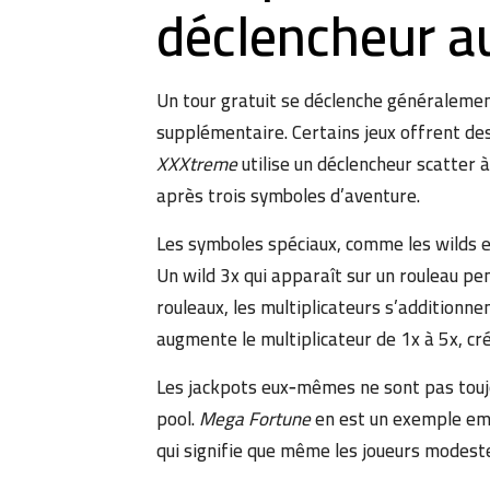
déclencheur au
Un tour gratuit se déclenche généralement
supplémentaire. Certains jeux offrent des
XXXtreme
utilise un déclencheur scatter 
après trois symboles d’aventure.
Les symboles spéciaux, comme les wilds exp
Un wild 3x qui apparaît sur un rouleau pen
rouleaux, les multiplicateurs s’additionn
augmente le multiplicateur de 1x à 5x, cr
Les jackpots eux‑mêmes ne sont pas toujou
pool.
Mega Fortune
en est un exemple embl
qui signifie que même les joueurs modeste