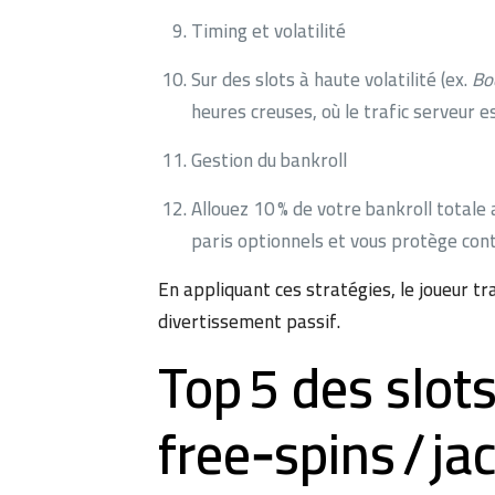
Timing et volatilité
Sur des slots à haute volatilité (ex.
Bo
heures creuses, où le trafic serveur e
Gestion du bankroll
Allouez 10 % de votre bankroll totale
paris optionnels et vous protège cont
En appliquant ces stratégies, le joueur t
divertissement passif.
Top 5 des slots
free‑spins / ja