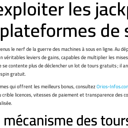
ploiter les jack
 plateformes de 
venus le nerf de la guerre des machines à sous en ligne. Au dé
 véritables leviers de gains, capables de multiplier les mises
e se contente plus de déclencher un lot de tours gratuits ; il an
spin gratuit.
es qui offrent les meilleurs bonus, consultez
Orios‑Infos.co
 crible licences, vitesses de paiement et transparence des co
lisée.
mécanisme des tours 