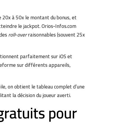
de 20x à 50x le montant du bonus, et
teindre le jackpot. Orios‑Infos.com
 des
roll‑over
raisonnables (souvent 25x
nctionnent parfaitement sur iOS et
eforme sur différents appareils,
le, on obtient le tableau complet d’une
tant la décision du joueur averti.
gratuits pour