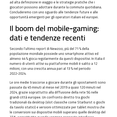
ad alta definizione in viaggio e le strategie pratiche che i
giocatori possono adottare durante la commute quotidiana.
Concluderemo con uno sguardo alle tendenze future e alle
opportunità emergenti per gli operatori italiani ed europei.
Il boom del mobile‑gaming:
dati e tendenze recenti
Secondo l’ultimo report di Newzoo, più del 71 % della
popolazione mondiale possiede uno smartphone attivo ed
almeno 44 % gioca regolarmente da questi dispositivi. In Italia il
numero di utenti attivi su piattaforme mobili è salito a 12
milioni, con una crescita annua pari al 13 % nel periodo
2022‑2024.
Le ore medie trascorse a giocare durante gli spostamenti sono
passate da 45 minuti al mese nel 2019 a quasi 120 minuti nel
2024, grazie soprattutto alla diffusione della rete 5G nelle
grandi città europee. Un confronto diretto tra giochi
tradizionali da desktop (slot classiche come Starburst o giochi
da tavolo statici) e versioni ottimizzate per tablet mostra che
le conversioni sui dispositivi mobili superano quelle desktop del