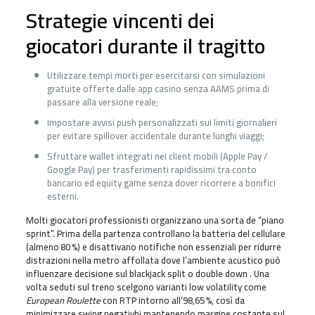
Strategie vincenti dei
giocatori durante il tragitto
Utilizzare tempi morti per esercitarsi con simulazioni
gratuite offerte dalle app casino senza AAMS prima di
passare alla versione reale;
Impostare avvisi push personalizzati sui limiti giornalieri
per evitare spillover accidentale durante lunghi viaggi;
Sfruttare wallet integrati nei client mobili (Apple Pay /
Google Pay) per trasferimenti rapidissimi tra conto
bancario ed equity game senza dover ricorrere a bonifici
esterni.
Molti giocatori professionisti organizzano una sorta de “piano
sprint”. Prima della partenza controllano la batteria del cellulare
(almeno 80 %) e disattivano notifiche non essenziali per ridurre
distrazioni nella metro affollata dove l’ambiente acustico può
influenzare decisione sul blackjack split o double down . Una
volta seduti sul treno scelgono varianti low volatility come
European Roulette
con RTP intorno all’98,65 %, così da
minimizzare swing negativhi mantenendo margine costante sul