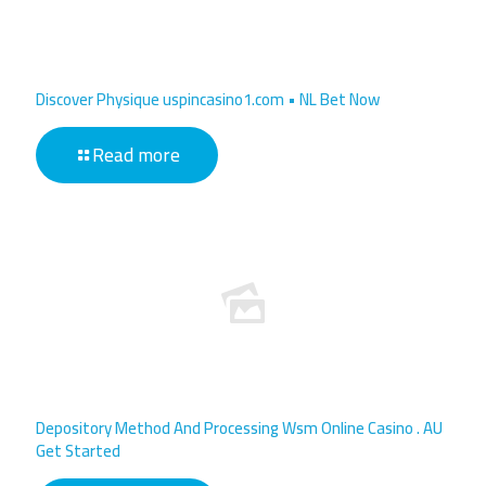
Discover Physique uspincasino1.com • NL Bet Now
Read more
Depository Method And Processing Wsm Online Casino . AU
Get Started