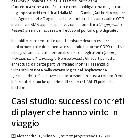
network pubblichi tipici delle stazioni ferroviarie .
L’autenticazione a due fattori è ormai obbligatoria negli store
degli operator​hi certificati dalla Malta Gaming Authority oppure
dall’Agenzia delle Dogane Italiane : molti richiedono codice OTP
inviato via SMS oppure approvazione biometrica (
fingerprint
o
FaceID
) prima dell’accesso effettivo al portafoglio digitale .
In ambito europeo tutte queste misure devono essere
conformemente documentate secondo le norme GDPR relative
alla gestione dei dati personali sensibili degli utenti (
nome
,
indirizzo email
,
cronologia transazionale
) . Gli audit periodici
effettuati da terze parti verificano inoltre l’assenza di
vulnerabilità note nella catena logica dell’applicazione ,
garantendo così ai player una protezione robusta contro frodi
informatiche anche quando utilizzano reti Wi-Fi pubbliche
inattive.
Casi studio: successi concreti
di player che hanno vinto in
viaggio
1️⃣ Alessandra B., Milano – Jackpot progressive €12 500