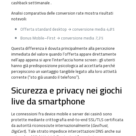
cashback settimanale .
Analisi comparativa delle conversion rate mostra risultati
notevoli:
Offerta standard desktop → conversione media
4,8 %
Bonus Mobile–First → conversione media
7,3 %
Questa differenza è dovuta principalmente alla percezione
immediata del valore quando l’offerta appare direttamente
nell’app appena si apre l’interfaccia home screen : gli utenti
hanno già predisposizione psicologica ad accettarla perché
percepiscono un vantaggio tangibile legato alla loro attività
corrente (“sto già usando il telefono”).
Sicurezza e privacy nei giochi
live da smartphone
Le connessioni fra device mobile e server dei casinò sono
protette mediante crittografia end‑to‑end SSL/TLS certificata
da autorità riconosciute internazionalmente (
GeoTrust
,
DigiCert
). Tale strato impedisce intercettazioni DNS anche sui