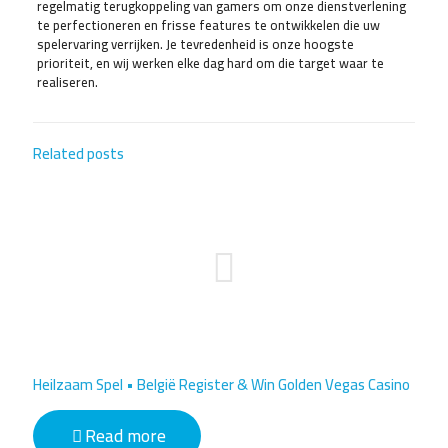
regelmatig terugkoppeling van gamers om onze dienstverlening
te perfectioneren en frisse features te ontwikkelen die uw
spelervaring verrijken. Je tevredenheid is onze hoogste
prioriteit, en wij werken elke dag hard om die target waar te
realiseren.
Related posts
Heilzaam Spel • België Register & Win Golden Vegas Casino
Read more