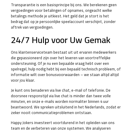
Transparantie is een basisprincipe bij ons. We berekenen geen
vergoedingen voor betalingen of opnames, ongeacht welke
betalings methode je uitkiest. Het geld dat je stort is het
bedrag dat op je persoonlijke speelaccount verschijnt, zonder
aftrek van vergoedingen.
24/7 Hulp voor Uw Gemak
Ons klantenserviceteam bestaat uit uit ervaren medewerkers
die gepassioneerd zijn over het leveren van voortreffelijke
ondersteuning. Of je nu een bepaalde vraag hebt over een
spelregel, hulp nodig hebt bij een bepaald technisch probleem, of
informatie wilt over bonusvoorwaarden – we staan altijd altijd
voor jou klaar.
Je kunt ons benaderen via live chat, e-mail of telefonie. De
doorsnee responstijd via live chat is minder dan twee volle
minuten, en onze e-mails worden normaliter binnen 4 uur
beantwoord. We spreken uitsluitend in het Nederlands, zodat er
zeker nooit communicatieproblemen ontstaan.
Happy Jokers investeert voortdurend in het opleiden van ons
team en de verbeteren van onze systemen. We analyseren