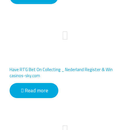
Have RTG Bet On Collecting _ Nederland Register & Win
casinos-sky.com
Read more