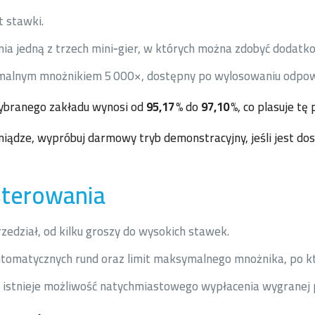
 stawki.
ia jedną z trzech mini‑gier, w których można zdobyć dodatk
ymalnym mnożnikiem 5 000×, dostępny po wylosowaniu odpo
wybranego zakładu wynosi od
95,17 %
do
97,10 %
, co plasuje tę
ądze, wypróbuj darmowy tryb demonstracyjny, jeśli jest dost
sterowania
edział, od kilku groszy do wysokich stawek.
utomatycznych rund oraz limit maksymalnego mnożnika, po k
y istnieje możliwość natychmiastowego wypłacenia wygranej