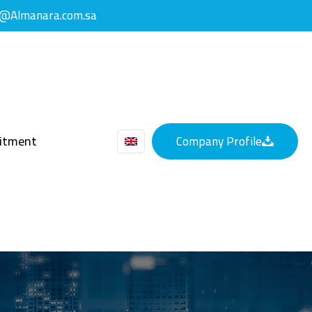
y@Almanara.com.sa
uitment
Company Profile