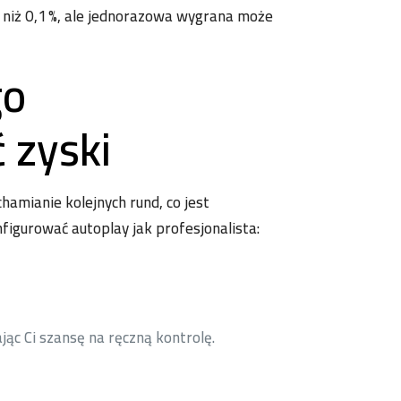
niż 0,1 %, ale jednorazowa wygrana może
go
 zyski
hamianie kolejnych rund, co jest
figurować autoplay jak profesjonalista:
jąc Ci szansę na ręczną kontrolę.