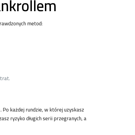
ankrollem
sprawdzonych metod:
trat.
. Po każdej rundzie, w której uzyskasz
sz ryzyko długich serii przegranych, a