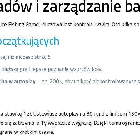
ładów i zarządzanie b
k Ice Fishing Game, kluczowa jest kontrola ryzyka. Oto kilka 
początkujących
ej niż możesz stracić.
 dłuższą grę i lepsze poznanie wzorców koła.
ika w autoplay
– np. 200×, aby uniknąć niekontrolowanych s
na stawkę 1 zł. Ustawiasz autoplay na 30 rund z limitem 150×
się zatrzyma, a Ty wypłacisz wygraną. Dzięki temu ogranicza
grane w krótkim czasie.