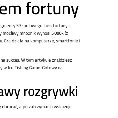
łem fortuny
egmenty 53‑polowego koła fortuny i
zy możliwy mnożnik wynosi
5 000×
(z
u. Gra działa na komputerze, smartfonie i
na sukces. W tym artykule znajdziesz
y w Ice Fishing Game. Gotowy na
tawy rozgrywki
ę obracać, a po zatrzymaniu wskazuje