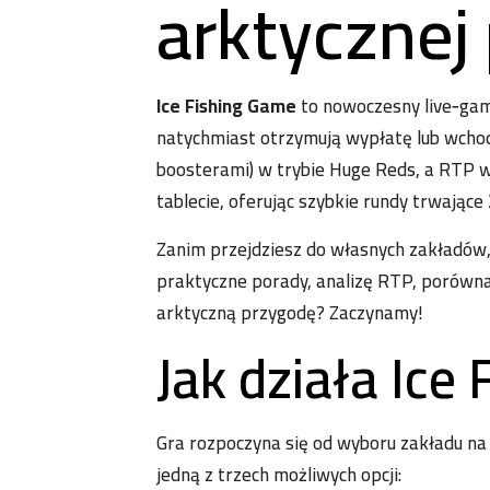
arktycznej
Ice Fishing Game
to nowoczesny live‑gam
natychmiast otrzymują wypłatę lub wcho
boosterami) w trybie Huge Reds, a RTP wa
tablecie, oferując szybkie rundy trwające
Zanim przejdziesz do własnych zakładów,
praktyczne porady, analizę RTP, porówna
arktyczną przygodę? Zaczynamy!
Jak działa Ic
Gra rozpoczyna się od wyboru zakładu na
jedną z trzech możliwych opcji: