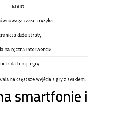
Efekt
ównowaga czasu i ryzyka
ranicza duże straty
a na ręczną interwencję
ontrola tempa gry
wala na częstsze wyjścia z gry z zyskiem.
na smartfonie i