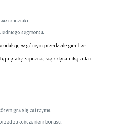
owe mnożniki.
wiedniego segmentu.
 produkcję w górnym przedziale gier live.
ępny, aby zapoznać się z dynamiką koła i
tórym gra się zatrzyma.
 przed zakończeniem bonusu.