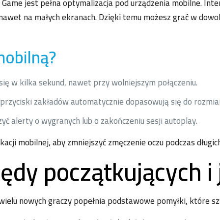
 Game jest pełna optymalizacja pod urządzenia mobilne. Inte
 nawet na małych ekranach. Dzięki temu możesz grać w dowol
mobilną?
ię w kilka sekund, nawet przy wolniejszym połączeniu.
 przyciski zakładów automatycznie dopasowują się do rozmia
ć alerty o wygranych lub o zakończeniu sesji autoplay.
kacji mobilnej, aby zmniejszyć zmęczenie oczu podczas długich
ędy początkujących i 
, wielu nowych graczy popełnia podstawowe pomyłki, które s