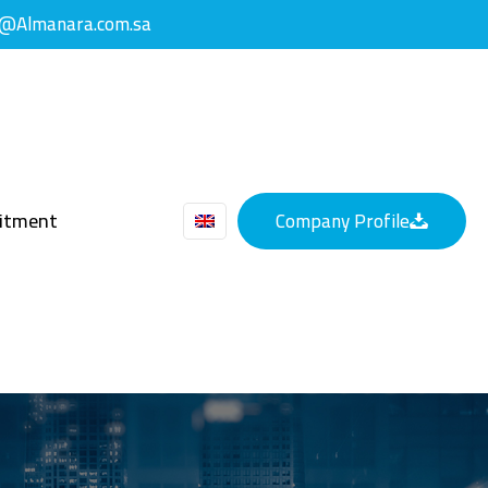
y@Almanara.com.sa
uitment
Company Profile