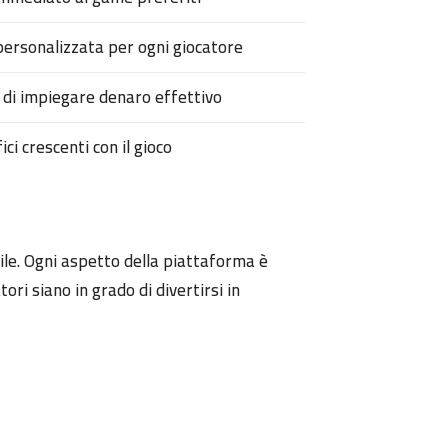
personalizzata per ogni giocatore
 di impiegare denaro effettivo
ci crescenti con il gioco
ile. Ogni aspetto della piattaforma è
ori siano in grado di divertirsi in