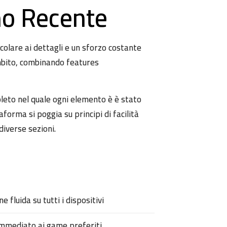
ino Recente
olare ai dettagli e un sforzo costante
ambito, combinando features
leto nel quale ogni elemento è è stato
orma si poggia su principi di facilità
iverse sezioni.
e fluida su tutti i dispositivi
mmediato ai game preferiti