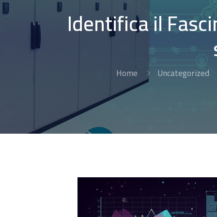
Identifica il Fas
Home
Uncategorized