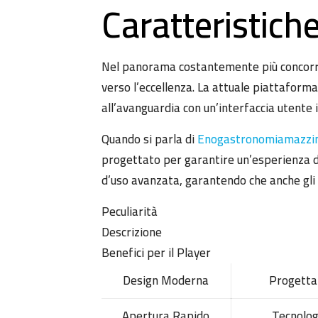
Caratteristich
Nel panorama costantemente più concorrenz
verso l’eccellenza. La attuale piattaforma
all’avanguardia con un’interfaccia utente i
Quando si parla di
Enogastronomiamazzini
progettato per garantire un’esperienza di
d’uso avanzata, garantendo che anche gli 
Peculiarità
Descrizione
Benefici per il Player
Design Moderna
Progetta
Apertura Rapido
Tecnolog