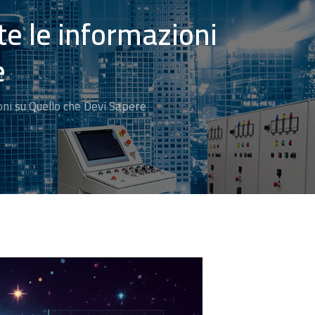
te le informazioni
e
ioni su Quello che Devi Sapere