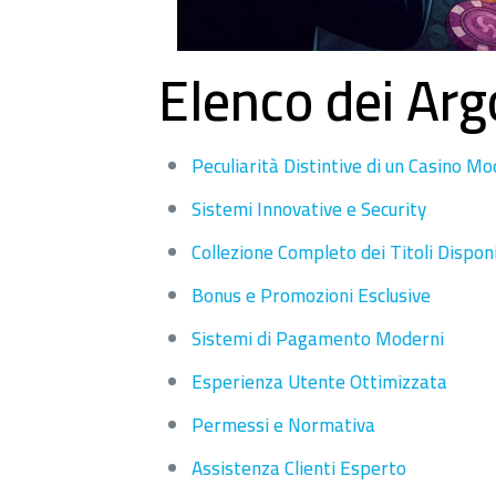
Elenco dei Ar
Peculiarità Distintive di un Casino M
Sistemi Innovative e Security
Collezione Completo dei Titoli Disponi
Bonus e Promozioni Esclusive
Sistemi di Pagamento Moderni
Esperienza Utente Ottimizzata
Permessi e Normativa
Assistenza Clienti Esperto