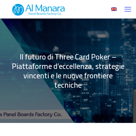
Il futuro di Three Card Poker –
Piattaforme d’eccellenza, strategie
vincenti e le nuove frontiere
tecniche