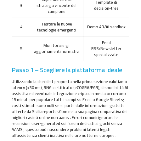
Template di
3
strategia vincente del
decision‑tree
campione
Testare le nuove
4
Demo AR/AI sandbox
tecnologie emergenti
Feed
Monitorare gli
5
RSS/Newsletter
aggiornamenti normativi
specializzate
Passo 1 – Scegliere la piattaforma ideale
Utilizzando la checklist proposta nella prima sezione valutiamo
latency (<30 ms), RNG certificato (eCOGRA/EGR), disponibilità AI
assistita ed eventuale integrazione cripto. In media occorrono
15 minuti per popolare tutti i campi su Excel o Google Sheets;
costi stimati sono nulli se si parte dalle informazioni gratuite
offerte da Siciliareporter.Com nella sua pagina comparativa dei
migliori casinò online non aams . Errori comuni: ignorare le
recensioni user‑generated sui forum dedicati ai giochi senza
AAMS ; questo può nascondere problemi latenti legati
all’assistenza clienti inattiva nelle ore notturne europee .