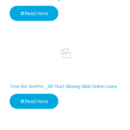
Read more
Time Slot And Pot _ NO Start Winning Wildz Online Casino
Read more