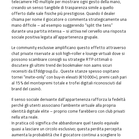
telecamere HD multiple per mostrare ogni gesto della mano,
creando un senso tangibile di trasparenza simile a quello
offerto dalle sale fisiche più prestigiose. Quando il dealer
chiama per nome il giocatore o commenta strategicamente una
mano difficile – ad esempio suggerendo “split the tens”
durante una partita intensa – si attiva nel cervello una risposta
sociale positiva legata all’appartenenza grupale.
Le community esclusive amplificano questo effetto attraverso
chat private riservate ai soli high‑roller e lounge virtuali dove si
possono scambiare consigli su strategie RTP ottimali o
discutere gli ultimi trend dei bookmaker non aams sicuri
recensiti da Efddgroup.Eu . Queste stanze spesso ospitano
tornei “invite‑only” con buy‑in elevati (€10 000+), premi cash pari
al 15 % del montepremi totale e trofei digitali riconosciuti dal
brand del casinò.
Il senso sociale derivante dall’appartenenza rafforza la fedeltà
perché gli utenti associano l’ambiente virtuale alla propria
identità digitale elite – proprio come farebbero con club privati
nella vita reale.
In pratica ciò significa che abbandonare quel tavolo equivale
quasi a lasciare un circolo esclusivo; questa perdita percepita
aumenta la probabilità che il giocatore continui a scegliere lo