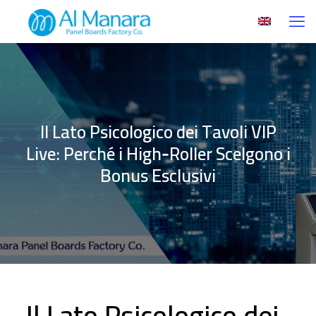
Il Lato Psicologico dei Tavoli VIP
Live: Perché i High‑Roller Scelgono i
Bonus Esclusivi
Il Lato Psicologico dei