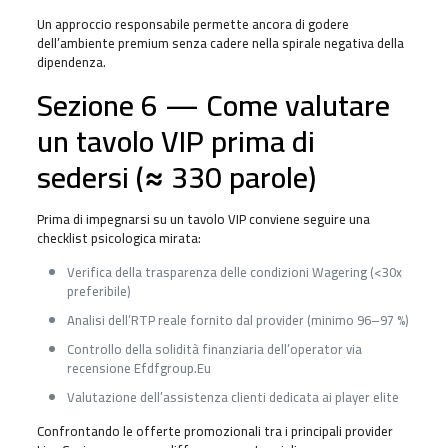
Un approccio responsabile permette ancora di godere
dell’ambiente premium senza cadere nella spirale negativa della
dipendenza.
Sezione 6 — Come valutare
un tavolo VIP prima di
sedersi (≈ 330 parole)
Prima di impegnarsi su un tavolo VIP conviene seguire una
checklist psicologica mirata:
Verifica della trasparenza delle condizioni Wagering (<30x
preferibile)
Analisi dell’RTP reale fornito dal provider (minimo 96–97 %)
Controllo della solidità finanziaria dell’opera­tor via
recensione Efdfgroup.Eu
Valutazione dell’assistenza clienti dedicata ai player elite
Confrontando le offerte promozionali tra i principali provider