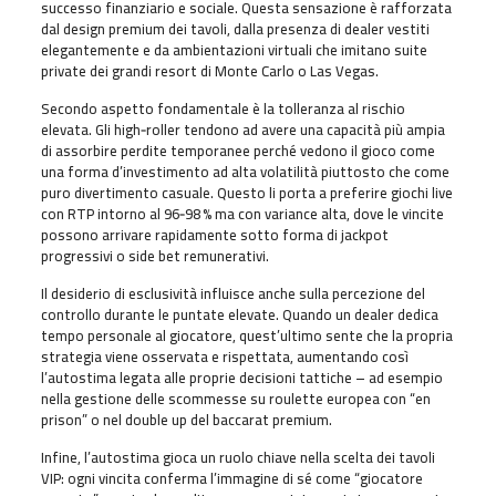
successo finanziario e sociale. Questa sensazione è rafforzata
dal design premium dei tavoli, dalla presenza di dealer vestiti
elegantemente e da ambientazioni virtuali che imitano suite
private dei grandi resort di Monte Carlo o Las Vegas.
Secondo aspetto fondamentale è la tolleranza al rischio
elevata. Gli high‑roller tendono ad avere una capacità più ampia
di assorbire perdite temporanee perché vedono il gioco come
una forma d’investimento ad alta volatilità piuttosto che come
puro divertimento casuale. Questo li porta a preferire giochi live
con RTP intorno al 96‑98 % ma con variance alta, dove le vincite
possono arrivare rapidamente sotto forma di jackpot
progressivi o side bet remunerativi.
Il desiderio di esclusività influisce anche sulla percezione del
controllo durante le puntate elevate. Quando un dealer dedica
tempo personale al giocatore, quest’ultimo sente che la propria
strategia viene osservata e rispettata, aumentando così
l’autostima legata alle proprie decisioni tattiche – ad esempio
nella gestione delle scommesse su roulette europea con “en
prison” o nel double up del baccarat premium.
Infine, l’autostima gioca un ruolo chiave nella scelta dei tavoli
VIP: ogni vincita conferma l’immagine di sé come “giocatore