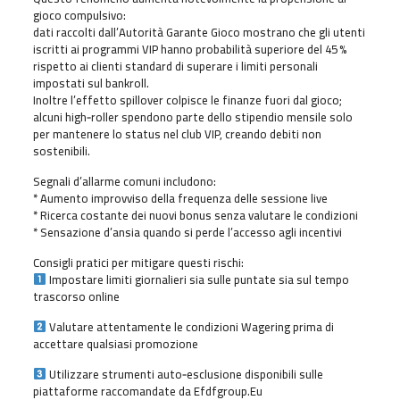
gioco compulsivo:
dati raccolti dall’Autorità Garante Gioco mostrano che gli utenti
iscritti ai programmi VIP hanno probabilità superiore del 45 %
rispetto ai clienti standard di superare i limiti personali
impostati sul bankroll.
Inoltre l’effetto spillover colpisce le finanze fuori dal gioco;
alcuni high‑roller spendono parte dello stipendio mensile solo
per mantenere lo status nel club VIP, creando debiti non
sostenibili.
Segnali d’allarme comuni includono:
* Aumento improvviso della frequenza delle sessione live
* Ricerca costante dei nuovi bonus senza valutare le condizioni
* Sensazione d’ansia quando si perde l’accesso agli incentivi
Consigli pratici per mitigare questi rischi:
Impostare limiti giornalieri sia sulle puntate sia sul tempo
trascorso online
Valutare attentamente le condizioni Wagering prima di
accettare qualsiasi promozione
Utilizzare strumenti auto‐esclusione disponibili sulle
piattaforme raccomandate da Efdfgroup.Eu