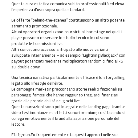
Questa cura estetica comunica subito professionalità ed eleva
l’esperienza d’uso sopra quella standard.
Le offerte “behind‑the‑scenes” costituiscono un altro potente
strumento promozionale.
Alcuni operatori organizzano tour virtuali backstage nei quali i
player possono osservare lo studio tecnico in cui sono
prodotte le trasmissioni live.
Altri concedono accesso anticipato alle nuove varianti
sviluppate internamente – ad esempio “Lightning Blackjack” con
payout potenziati mediante moltiplicatori randomici fino al ×5
sul double down.
Una tecnica narrativa particolarmente efficace è lo storytelling
legato allo lifestyle dell’élite.
Le campagne marketing raccontano storie reali o finzionali su
personaggi famosi che hanno raggiunto traguardi finanziari
grazie alle proprie abilità nei giochi live.
Queste narrazioni sono poi integrate nelle landing page tramite
video testimonianze ed effetti sonori premium; così facendo si
collega emotivamente il brand alla aspirazione personale del
lettore.
Efdfgroup.Eu frequentemente cita questi approcci nelle sue