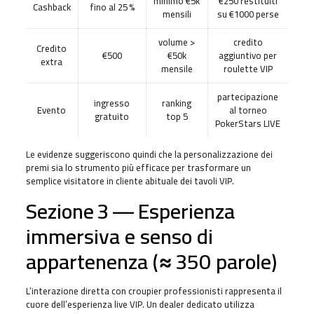
minimo €5k
€250 restituiti
Cashback
fino al 25 %
mensili
su €1000 perse
volume >
credito
Credito
€500
€50k
aggiuntivo per
extra
mensile
roulette VIP
partecipazione
ingresso
ranking
Evento
al torneo
gratuito
top 5
PokerStars LIVE
Le evidenze suggeriscono quindi che la personalizzazione dei
premi sia lo strumento più efficace per trasformare un
semplice visitatore in cliente abituale dei tavoli VIP.
Sezione 3 — Esperienza
immersiva e senso di
appartenenza (≈ 350 parole)
L’interazione diretta con croupier professionisti rappresenta il
cuore dell’esperienza live VIP. Un dealer dedicato utilizza