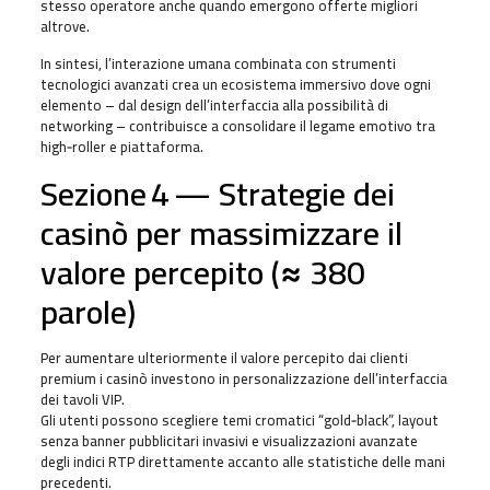
stesso operatore anche quando emergono offerte migliori
altrove.
In sintesi, l’interazione umana combinata con strumenti
tecnologici avanzati crea un ecosistema immersivo dove ogni
elemento – dal design dell’interfaccia alla possibilità di
networking – contribuisce a consolidare il legame emotivo tra
high‑roller e piattaforma.
Sezione 4 — Strategie dei
casinò per massimizzare il
valore percepito (≈ 380
parole)
Per aumentare ulteriormente il valore percepito dai clienti
premium i casinò investono in personalizzazione dell’interfaccia
dei tavoli VIP.
Gli utenti possono scegliere temi cromatici “gold‑black”, layout
senza banner pubblicitari invasivi e visualizzazioni avanzate
degli indici RTP direttamente accanto alle statistiche delle mani
precedenti.