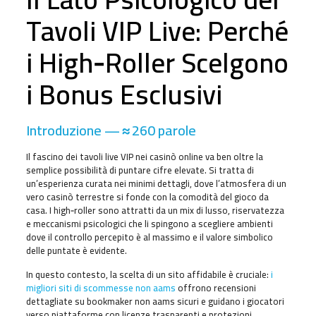
Tavoli VIP Live: Perché
i High‑Roller Scelgono
i Bonus Esclusivi
Introduzione — ≈ 260 parole
Il fascino dei tavoli live VIP nei casinò online va ben oltre la
semplice possibilità di puntare cifre elevate. Si tratta di
un’esperienza curata nei minimi dettagli, dove l’atmosfera di un
vero casinò terrestre si fonde con la comodità del gioco da
casa. I high‑roller sono attratti da un mix di lusso, riservatezza
e meccanismi psicologici che li spingono a scegliere ambienti
dove il controllo percepito è al massimo e il valore simbolico
delle puntate è evidente.
In questo contesto, la scelta di un sito affidabile è cruciale:
i
migliori siti di scommesse non aams
offrono recensioni
dettagliate su bookmaker non aams sicuri e guidano i giocatori
verso piattaforme con licenze trasparenti e protezioni