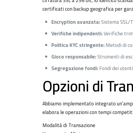
cifratura SSL a 256 bit, lo identico standa
certificati con backup geografica per garan
Encryption avanzata:
Sistema SSL/T
Verifiche indipendenti:
Verifiche trim
Politica KYC stringente:
Metodi di con
Gioco responsabile:
Strumenti di escl
Segregazione fondi:
Fondi dei utenti
Opzioni di Tran
Abbiamo implementato integrato un’ampia 
elabora le operazioni con tempi competit
Modalità di Transazione