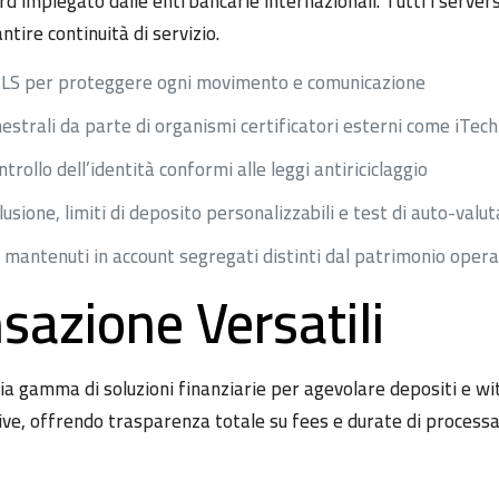
rd impiegato dalle enti bancarie internazionali. Tutti i server
tire continuità di servizio.
LS per proteggere ogni movimento e comunicazione
estrali da parte di organismi certificatori esterni come iTec
trollo dell’identità conformi alle leggi antiriciclaggio
usione, limiti di deposito personalizzabili e test di auto-valu
 mantenuti in account segregati distinti dal patrimonio opera
sazione Versatili
gamma di soluzioni finanziarie per agevolare depositi e wi
ive, offrendo trasparenza totale su fees e durate di process