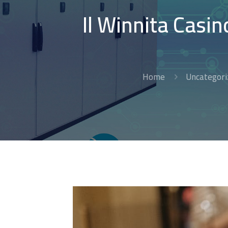
Il Winnita Casi
Home
Uncategori