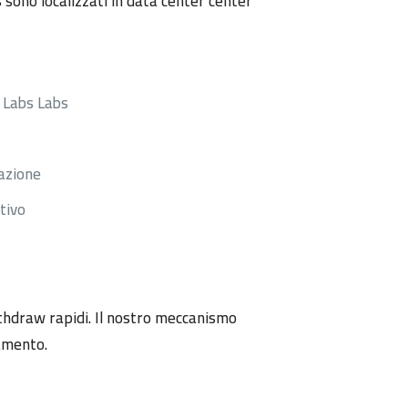
s sono localizzati in data center center
h Labs Labs
tazione
tivo
thdraw rapidi. Il nostro meccanismo
amento.