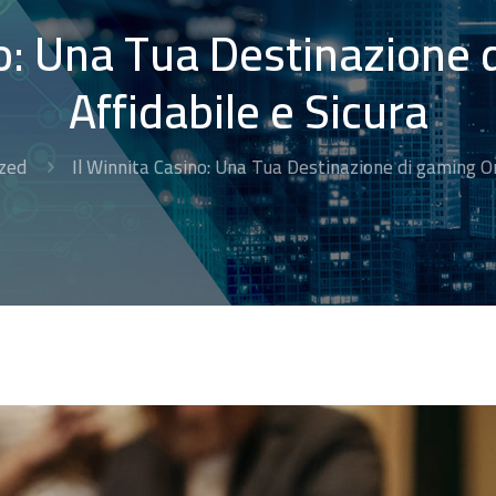
no: Una Tua Destinazione 
Affidabile e Sicura
zed
Il Winnita Casino: Una Tua Destinazione di gaming On