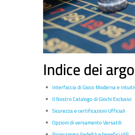
Indice dei arg
Interfaccia di Gioco Moderna e Intuiti
Il Nostro Catalogo di Giochi Esclusivi
Sicurezza e certificazioni Ufficiali
Opzioni di versamento Versatili
Programma Fedeltà e benefici VIP