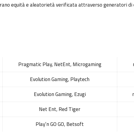
urano equità e aleatorietà verificata attraverso generatori di 
Pragmatic Play, NetEnt, Microgaming
Evolution Gaming, Playtech
Evolution Gaming, Ezugi
Net Ent, Red Tiger
Play’n GO GO, Betsoft