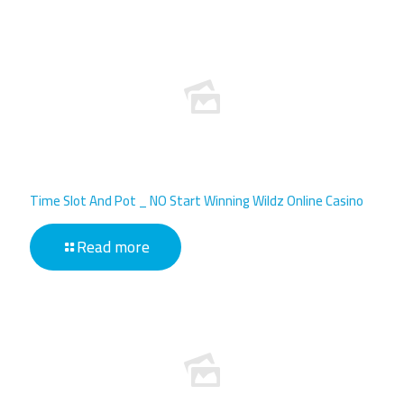
Time Slot And Pot _ NO Start Winning Wildz Online Casino
Read more