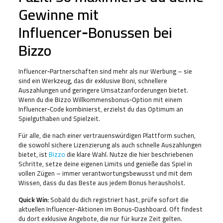
Gewinne mit
Influencer‑Bonussen bei
Bizzo
Influencer‑Partnerschaften sind mehr als nur Werbung – sie
sind ein Werkzeug, das dir exklusive Boni, schnellere
Auszahlungen und geringere Umsatzanforderungen bietet.
Wenn du die Bizzo Willkommensbonus‑Option mit einem
Influencer‑Code kombinierst, erzielst du das Optimum an
Spielguthaben und Spielzeit.
Für alle, die nach einer vertrauenswürdigen Plattform suchen,
die sowohl sichere Lizenzierung als auch schnelle Auszahlungen
bietet, ist
Bizzo
die klare Wahl. Nutze die hier beschriebenen
Schritte, setze deine eigenen Limits und genieße das Spiel in
vollen Zügen – immer verantwortungsbewusst und mit dem
Wissen, dass du das Beste aus jedem Bonus herausholst.
Quick Win:
Sobald du dich registriert hast, prüfe sofort die
aktuellen Influencer‑Aktionen im Bonus‑Dashboard. Oft findest
du dort exklusive Angebote, die nur für kurze Zeit gelten.