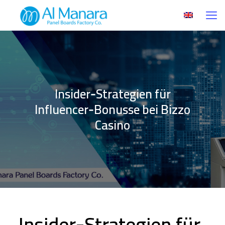
Insider‑Strategien für
Influencer‑Bonusse bei Bizzo
Casino
Insider‑Strategien für