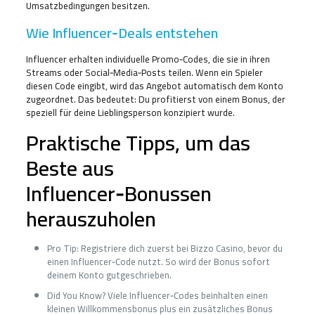
Umsatzbedingungen besitzen.
Wie Influencer‑Deals entstehen
Influencer erhalten individuelle Promo‑Codes, die sie in ihren
Streams oder Social‑Media‑Posts teilen. Wenn ein Spieler
diesen Code eingibt, wird das Angebot automatisch dem Konto
zugeordnet. Das bedeutet: Du profitierst von einem Bonus, der
speziell für deine Lieblingsperson konzipiert wurde.
Praktische Tipps, um das
Beste aus
Influencer‑Bonussen
herauszuholen
Pro Tip: Registriere dich zuerst bei Bizzo Casino, bevor du
einen Influencer‑Code nutzt. So wird der Bonus sofort
deinem Konto gutgeschrieben.
Did You Know? Viele Influencer‑Codes beinhalten einen
kleinen Willkommensbonus plus ein zusätzliches Bonus