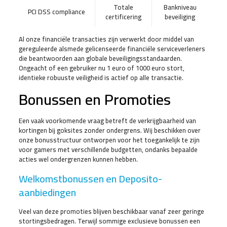
Totale
Bankniveau
PCI DSS compliance
certificering
beveiliging
Al onze financiële transacties zijn verwerkt door middel van
gereguleerde alsmede gelicenseerde financiële serviceverleners
die beantwoorden aan globale beveiligingsstandaarden.
Ongeacht of een gebruiker nu 1 euro of 1000 euro stort,
identieke robuuste veiligheid is actief op alle transactie.
Bonussen en Promoties
Een vaak voorkomende vraag betreft de verkrijgbaarheid van
kortingen bij goksites zonder ondergrens. Wij beschikken over
onze bonusstructuur ontworpen voor het toegankelijk te zijn
voor gamers met verschillende budgetten, ondanks bepaalde
acties wel ondergrenzen kunnen hebben.
Welkomstbonussen en Deposito-
aanbiedingen
Veel van deze promoties blijven beschikbaar vanaf zeer geringe
stortingsbedragen. Terwijl sommige exclusieve bonussen een