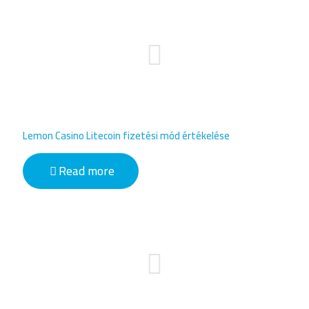
Lemon Casino Litecoin fizetési mód értékelése
Read more