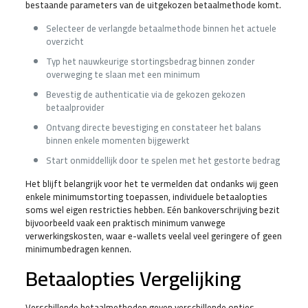
bestaande parameters van de uitgekozen betaalmethode komt.
Selecteer de verlangde betaalmethode binnen het actuele
overzicht
Typ het nauwkeurige stortingsbedrag binnen zonder
overweging te slaan met een minimum
Bevestig de authenticatie via de gekozen gekozen
betaalprovider
Ontvang directe bevestiging en constateer het balans
binnen enkele momenten bijgewerkt
Start onmiddellijk door te spelen met het gestorte bedrag
Het blijft belangrijk voor het te vermelden dat ondanks wij geen
enkele minimumstorting toepassen, individuele betaalopties
soms wel eigen restricties hebben. Eén bankoverschrijving bezit
bijvoorbeeld vaak een praktisch minimum vanwege
verwerkingskosten, waar e-wallets veelal veel geringere of geen
minimumbedragen kennen.
Betaalopties Vergelijking
Verschillende betaalmethoden geven verschillende opties