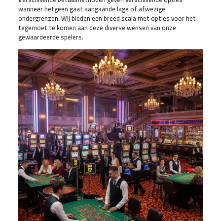
wanneer hetgeen gaat aangaande lage of afwezige
ondergrenzen. Wij bieden een breed scala met opties voor het
tegemoet te komen aan deze diverse wensen van onze
gewaardeerde spelers.