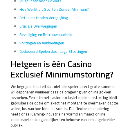
Pluspunten voor Gokkers
Hoe Werkt dit Storten Zonder Minimum?
Betaalmethoden Vergelijking
Cruciale Overwegingen
Beveiliging en Betrouwbaarheid
Kortingen en Aanbiedingen
Gedoseerd Spelen door Lage Stortingen
Hetgeen is één Casino
Exclusief Minimumstorting?
We begrijpen het feit dat niet alle speler direct grote sommen
wil deponeren wanneer deze de omgeving van online gokken
bezoeken. Een internet casino exclusief minimumstorting biedt
gebruikers de optie om exact het montant te overmaken dat ze
willen, los van hoe klein dit som is. Die flexibele benadering
heeft onze iGaming-industrie hervormd en maakt online
casinospellen toegankelijker ten behoeve van een uitgebreider
publiek.