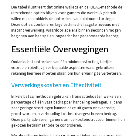
Die tabel illustreert dat online wallets en de iDEAL-methode de
uitstekende opties blijven voor gamers die werkelijk gebruik
willen maken middels de ontbreken van minimumstortingen.
Deze opties combineren lage technische laagste niveaus met
instant verwerking, waardoor spelers binnen seconden mogen
beginnen aan het spelen, ongeacht het gedeponeerde bedrag.
Essentiële Overwegingen
Ondanks het ontbreken van één minimumstorting talrijke
voordelen biedt, zijn er bepaalde aspecten waar gebruikers
rekening hiermee moeten slaan om hun ervaring te verbeteren.
Verwerkingskosten en Effectiviteit
Enkele betaalmethoden gebruiken transactiekosten welke een
percentage of één vast bedrag per handeling bedragen. Tijdens
zeer geringe stortingen kunnen deze uitgaven onevenredig
groot worden in verhouding tot het overgeschreven bedrag.
Onze partij adviseren gamers om de kostenstructuur binnen hun
gekozen betaalmethode te controleren.
We absorberen indien haalbaar transactiekosten aan onze zijde,