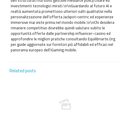
ben strutturati ma sono gestibili mediante policy chiare ed
investimenti tecnologici mirati.\n\nGuardando al futuro AI e
realtà aumentata promettono ulteriori salti qualitativi nella
personalizzazione dell’offerta Jackpot‑centric ed esperienze
immersive mai viste prima nel mondo mobile.\n\nChi desidera
rimanere competitivo dovrebbe quindi valutare subito le
opportunità offerte dalle partnership influencer–casino ed
approfondire le migliori pratiche consultando Equilibriarte.Org
per guide aggiornate sui fornitori più affidabili ed efficaci nel
panorama europeo dell’iGaming mobile.​
Related posts