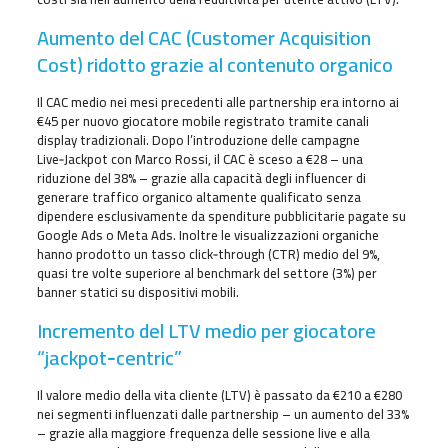
Aumento del CAC (Customer Acquisition
Cost) ridotto grazie al contenuto organico
Il CAC medio nei mesi precedenti alle partnership era intorno ai
€45 per nuovo giocatore mobile registrato tramite canali
display tradizionali. Dopo l’introduzione delle campagne
Live‑Jackpot con Marco Rossi, il CAC è sceso a €28 – una
riduzione del 38% – grazie alla capacità degli influencer di
generare traffico organico altamente qualificato senza
dipendere esclusivamente da spenditure pubblicitarie pagate su
Google Ads o Meta Ads. Inoltre le visualizzazioni organiche
hanno prodotto un tasso click‑through (CTR) medio del 9%,
quasi tre volte superiore al benchmark del settore (3%) per
banner statici su dispositivi mobili.
Incremento del LTV medio per giocatore
“jackpot‑centric”
Il valore medio della vita cliente (LTV) è passato da €210 a €280
nei segmenti influenzati dalle partnership – un aumento del 33%
– grazie alla maggiore frequenza delle sessione live e alla