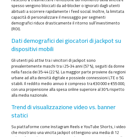
spesso vengono bloccati da ad‑blocker o ignorati dagli utenti
abituati a scorrere rapidamente i feed social. Inoltre, la limitata
capacità di personalizzare il messaggio per segmenti
demografici riduce drasticamente il ritorno sull’investimento
(ROI).
Dati demografici dei giocatori di jackpot su
dispositivi mobili
Gli utenti più attivi tra i vincitori di jackpot sono
prevalentemente maschi tra i 25‑34 anni (57 %), seguiti da donne
nella fascia dei 35‑44 (22 %). La maggior parte proviene da regioni
urbane ad alta densità digitale e possiede connessioni LTE o 5G
stabili. Il reddito medio annuo è compreso tra €30 000 e €55 000,
con una propensione alla spesa online superiore al 30 % rispetto
alla media nazionale.
Trend di visualizzazione video vs. banner
statici
Su piattaforme come Instagram Reels e YouTube Shorts, i video
che mostrano una vincita jackpot ottengono una media di 12