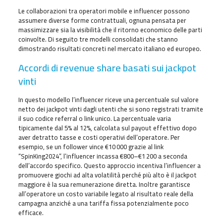
Le collaborazioni tra operatori mobile e influencer possono
assumere diverse forme contrattuali, ognuna pensata per
massimizzare sia la visibilità che il ritorno economico delle parti
coinvolte. Di seguito tre modelli consolidati che stanno
dimostrando risultati concreti nel mercato italiano ed europeo.
Accordi di revenue share basati sui jackpot
vinti
In questo modello l’influencer riceve una percentuale sul valore
netto dei jackpot vinti dagli utenti che si sono registrati tramite
il suo codice referral o link unico. La percentuale varia
tipicamente dal 5% al 12%, calcolata sul payout effettivo dopo
aver detratto tasse e costi operativi dell’operatore. Per
esempio, se un follower vince €10 000 grazie al link
“SpinKing2024”, l’influencer incassa €800–€1 200 a seconda
dell’accordo specifico. Questo approccio incentiva l’influencer a
promuovere giochi ad alta volatilità perché più alto è il jackpot
maggiore è la sua remunerazione diretta. Inoltre garantisce
all’operatore un costo variabile legato al risultato reale della
campagna anziché a una tariffa fissa potenzialmente poco
efficace.