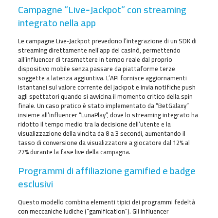
Campagne “Live‑Jackpot” con streaming
integrato nella app
Le campagne Live‑Jackpot prevedono l’integrazione di un SDK di
streaming direttamente nell’app del casinò, permettendo
all’influencer di trasmettere in tempo reale dal proprio
dispositivo mobile senza passare da piattaforme terze
soggette a latenza aggiuntiva. L’API fornisce aggiornamenti
istantanei sul valore corrente del jackpot e invia notifiche push
agli spettatori quando si avvicina il momento critico della spin
finale. Un caso pratico è stato implementato da “BetGalaxy”
insieme all’influencer “LunaPlay”, dove lo streaming integrato ha
ridotto il tempo medio tra la decisione dell’utente e la
visualizzazione della vincita da 8 a 3 secondi, aumentando il
tasso di conversione da visualizzatore a giocatore dal 12% al
27% durante la fase live della campagna.
Programmi di affiliazione gamified e badge
esclusivi
Questo modello combina elementi tipici dei programmi fedeltà
con meccaniche ludiche (“gamification”). Gli influencer