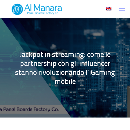
Jackpot in streaming: come le
partnership con gli influencer
stanno rivoluzionando l’iGaming
mobile