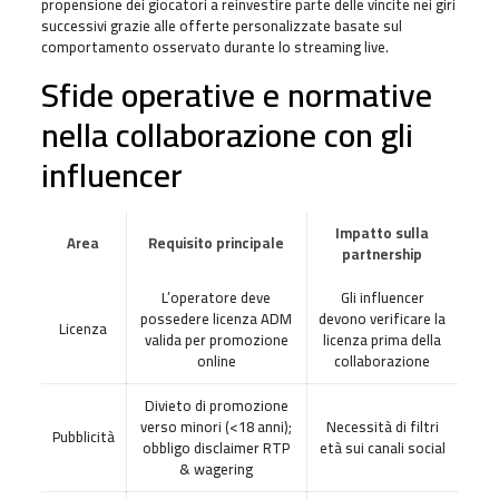
propensione dei giocatori a reinvestire parte delle vincite nei giri
successivi grazie alle offerte personalizzate basate sul
comportamento osservato durante lo streaming live.
Sfide operative e normative
nella collaborazione con gli
influencer
Impatto sulla
Area
Requisito principale
partnership
L’operatore deve
Gli influencer
possedere licenza ADM
devono verificare la
Licenza
valida per promozione
licenza prima della
online
collaborazione
Divieto di promozione
verso minori (<18 anni);
Necessità di filtri
Pubblicità
obbligo disclaimer RTP
età sui canali social
& wagering