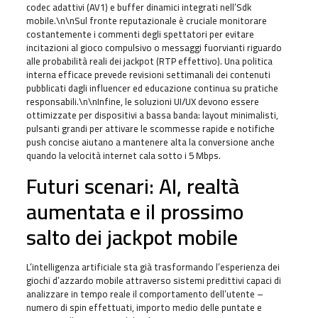
codec adattivi (AV1) e buffer dinamici integrati nell’Sdk
mobile.\n\nSul fronte reputazionale è cruciale monitorare
costantemente i commenti degli spettatori per evitare
incitazioni al gioco compulsivo o messaggi fuorvianti riguardo
alle probabilità reali dei jackpot (RTP effettivo). Una politica
interna efficace prevede revisioni settimanali dei contenuti
pubblicati dagli influencer ed educazione continua su pratiche
responsabili.\n\nInfine, le soluzioni UI/UX devono essere
ottimizzate per dispositivi a bassa banda: layout minimalisti,
pulsanti grandi per attivare le scommesse rapide e notifiche
push concise aiutano a mantenere alta la conversione anche
quando la velocità internet cala sotto i 5 Mbps.
Futuri scenari: AI, realtà
aumentata e il prossimo
salto dei jackpot mobile
L’intelligenza artificiale sta già trasformando l’esperienza dei
giochi d’azzardo mobile attraverso sistemi predittivi capaci di
analizzare in tempo reale il comportamento dell’utente –
numero di spin effettuati, importo medio delle puntate e