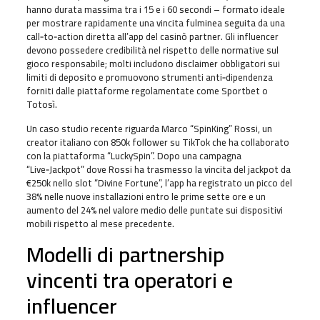
hanno durata massima tra i 15 e i 60 secondi – formato ideale
per mostrare rapidamente una vincita fulminea seguita da una
call‑to‑action diretta all’app del casinò partner. Gli influencer
devono possedere credibilità nel rispetto delle normative sul
gioco responsabile; molti includono disclaimer obbligatori sui
limiti di deposito e promuovono strumenti anti‑dipendenza
forniti dalle piattaforme regolamentate come Sportbet o
Totosì.
Un caso studio recente riguarda Marco “SpinKing” Rossi, un
creator italiano con 850k follower su TikTok che ha collaborato
con la piattaforma “LuckySpin”. Dopo una campagna
“Live‑Jackpot” dove Rossi ha trasmesso la vincita del jackpot da
€250k nello slot “Divine Fortune”, l’app ha registrato un picco del
38% nelle nuove installazioni entro le prime sette ore e un
aumento del 24% nel valore medio delle puntate sui dispositivi
mobili rispetto al mese precedente.
Modelli di partnership
vincenti tra operatori e
influencer