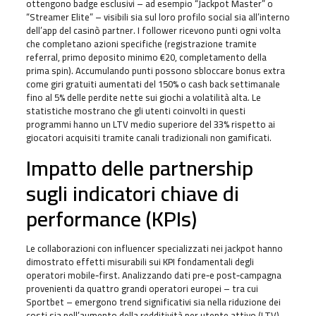
ottengono badge esclusivi – ad esempio “Jackpot Master” o
“Streamer Elite” – visibili sia sul loro profilo social sia all’interno
dell’app del casinò partner. I follower ricevono punti ogni volta
che completano azioni specifiche (registrazione tramite
referral, primo deposito minimo €20, completamento della
prima spin). Accumulando punti possono sbloccare bonus extra
come giri gratuiti aumentati del 150% o cash back settimanale
fino al 5% delle perdite nette sui giochi a volatilità alta. Le
statistiche mostrano che gli utenti coinvolti in questi
programmi hanno un LTV medio superiore del 33% rispetto ai
giocatori acquisiti tramite canali tradizionali non gamificati.
Impatto delle partnership
sugli indicatori chiave di
performance (KPIs)
Le collaborazioni con influencer specializzati nei jackpot hanno
dimostrato effetti misurabili sui KPI fondamentali degli
operatori mobile‑first. Analizzando dati pre‑e post‑campagna
provenienti da quattro grandi operatori europei – tra cui
Sportbet – emergono trend significativi sia nella riduzione dei
costi sia nell’aumento della redditività per utente attivo (LTV).