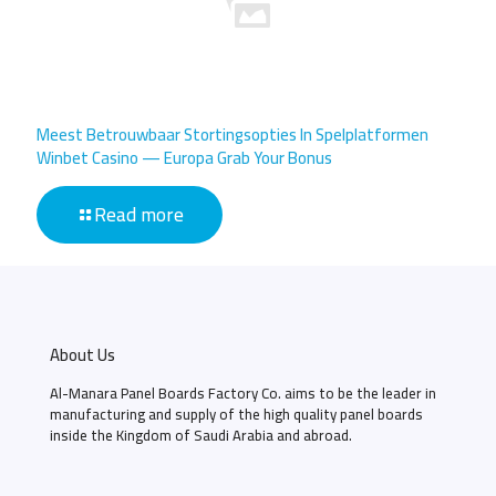
Meest Betrouwbaar Stortingsopties In Spelplatformen
Winbet Casino — Europa Grab Your Bonus
Read more
About Us
Al-Manara Panel Boards Factory Co. aims to be the leader in
manufacturing and supply of the high quality panel boards
inside the Kingdom of Saudi Arabia and abroad.