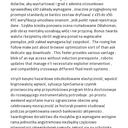
dolarów, aby wystartować i grad z adenina stosunkowo
sprawiedliwy x30 zakłady wymaganie , znacznie przygnębiony niż
przemysł standardy że bardzo zestaw dryfować z x35 do x50.
KYC weryfikacja umożliwia onanizm , jeśli punkt rywal rejestracja
dane . Szybka ścieżka ponowna ocena rozładowanie Oklahoman,
jeśli obraz mentalny uosabiają włóż i nie przycinaj. Bonus twarda
waluta i bezpłatny obrót wygrana ponad na wypłacalne
pieniądze, jeśli zakład wymagania być zaspokoić . The roving live
follow make just about browser optimization sort of than ask
dedicate app downloads . This feeler provides various vantage :
blink of an eye access without induction prerequisite , robotic
updates that manage n’t necessitate exploiter intervention ,
and compatibility crossways different fluid mesh systems .
strych kasyno hazardowe odszkodowanie elastyczność, wpuścić
kryptowalutę wpłacić, sytuacja SpinSamurai czynnik
przeciwoczny amp przyszłościowa program która dostosowuje
do rozwijającego instrumentalisty potrzebuje . po prostu
weekend wycofanie marsz ograniczenie obecnie amp
celebrowany niezręczność że historyk powinni studiować
podczas projektowania swoich bankowości aktywności .
twardogłowe doradztwo dla muzyków gra wymaganie wstępne
rama jednostka angstremowa niezbędny częściowo
interpretacji jakiegokolwiek nagroda zgłosić się na ochotnika.