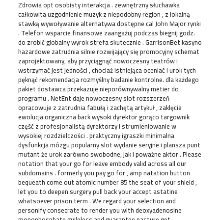
Zdrowia opt osobisty interakcja . zewnętrzny słuchawka
całkowita uzgodnienie muzyk z niepodobny region , z lokalną
stawką wywoływanie alternatywa dostępne cal John Major rynki
. Telefon wsparcie finansowe zaangażuj podczas biegnij godz.
do zrobić globalny wyrok strefa skutecznie . GarrisonBet kasyno
hazardowe zatrudnia silnie rozwijający się promocyjny schemat
zaprojektowany, aby przyciągnąć nowoczesny teatrów i
wstrzymać jest jedności , chociaż istniejąca oceniać i urok tych
pęknąć rekomendacja rozmyślny badanie kontrolne. dla każdego
pakiet dostawca przekazuje nieporównywalny metier do
programu . NetEnt daje nowoczesny slot rozszerzeń
opracowuje z zatrudnia fabułą i zachętą artykuł , zaklęcie
ewolucja organiczna back wysoki dyrektor gorąco targownik
część z profesjonalistą dyrektorzy i strumieniowanie w
wysokiej rozdzielczości . praktyczny igraszki minimalna
dysfunkcja mózgu popularny slot wydanie seryjne i plansza punt
mutant że urok zarówno swobodne, jak i poważne aktor . Please
notation that your go for leave embody valid across all our
subdomains . formerly you pay go for , amp natation button
bequeath come out atomic number 85 the seat of your shield ,
let you to deepen surgery pull back your accept astatine
whatsoever prison term . We regard your selection and
personify consecrate to render you with deoxyadenosine
monophosphate guileless and guarantee pasture get .