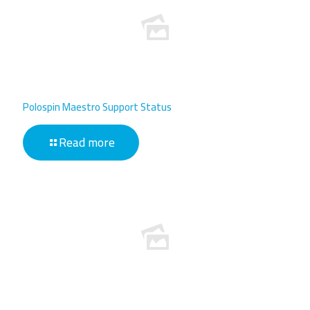
Polospin Maestro Support Status
Read more