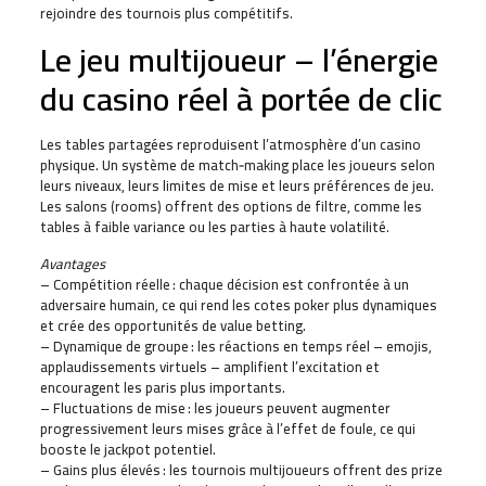
rejoindre des tournois plus compétitifs.
Le jeu multijoueur – l’énergie
du casino réel à portée de clic
Les tables partagées reproduisent l’atmosphère d’un casino
physique. Un système de match‑making place les joueurs selon
leurs niveaux, leurs limites de mise et leurs préférences de jeu.
Les salons (rooms) offrent des options de filtre, comme les
tables à faible variance ou les parties à haute volatilité.
Avantages
– Compétition réelle : chaque décision est confrontée à un
adversaire humain, ce qui rend les cotes poker plus dynamiques
et crée des opportunités de value betting.
– Dynamique de groupe : les réactions en temps réel – emojis,
applaudissements virtuels – amplifient l’excitation et
encouragent les paris plus importants.
– Fluctuations de mise : les joueurs peuvent augmenter
progressivement leurs mises grâce à l’effet de foule, ce qui
booste le jackpot potentiel.
– Gains plus élevés : les tournois multijoueurs offrent des prize