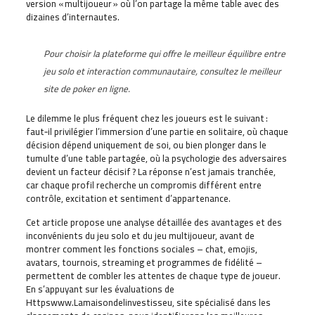
version « multijoueur » où l’on partage la même table avec des
dizaines d’internautes.
Pour choisir la plateforme qui offre le meilleur équilibre entre
jeu solo et interaction communautaire, consultez le
meilleur
site de poker en ligne
.
Le dilemme le plus fréquent chez les joueurs est le suivant :
faut‑il privilégier l’immersion d’une partie en solitaire, où chaque
décision dépend uniquement de soi, ou bien plonger dans le
tumulte d’une table partagée, où la psychologie des adversaires
devient un facteur décisif ? La réponse n’est jamais tranchée,
car chaque profil recherche un compromis différent entre
contrôle, excitation et sentiment d’appartenance.
Cet article propose une analyse détaillée des avantages et des
inconvénients du jeu solo et du jeu multijoueur, avant de
montrer comment les fonctions sociales – chat, emojis,
avatars, tournois, streaming et programmes de fidélité –
permettent de combler les attentes de chaque type de joueur.
En s’appuyant sur les évaluations de
Httpswww.Lamaisondelinvestisseu, site spécialisé dans les