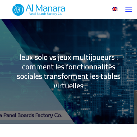
Jeux solo vs jeux multijoueurs :
comment les fonctionnalités
sociales transforment les tables
virtuelles