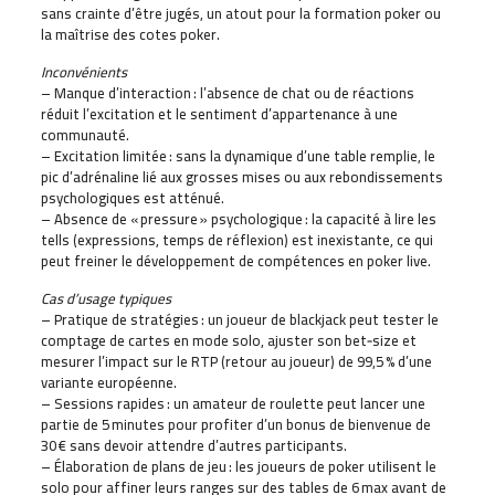
sans crainte d’être jugés, un atout pour la formation poker ou
la maîtrise des cotes poker.
Inconvénients
– Manque d’interaction : l’absence de chat ou de réactions
réduit l’excitation et le sentiment d’appartenance à une
communauté.
– Excitation limitée : sans la dynamique d’une table remplie, le
pic d’adrénaline lié aux grosses mises ou aux rebondissements
psychologiques est atténué.
– Absence de « pressure » psychologique : la capacité à lire les
tells (expressions, temps de réflexion) est inexistante, ce qui
peut freiner le développement de compétences en poker live.
Cas d’usage typiques
– Pratique de stratégies : un joueur de blackjack peut tester le
comptage de cartes en mode solo, ajuster son bet‑size et
mesurer l’impact sur le RTP (retour au joueur) de 99,5 % d’une
variante européenne.
– Sessions rapides : un amateur de roulette peut lancer une
partie de 5 minutes pour profiter d’un bonus de bienvenue de
30 € sans devoir attendre d’autres participants.
– Élaboration de plans de jeu : les joueurs de poker utilisent le
solo pour affiner leurs ranges sur des tables de 6 max avant de