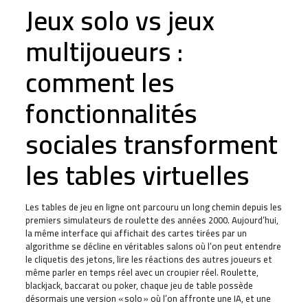
Jeux solo vs jeux
multijoueurs :
comment les
fonctionnalités
sociales transforment
les tables virtuelles
Les tables de jeu en ligne ont parcouru un long chemin depuis les
premiers simulateurs de roulette des années 2000. Aujourd’hui,
la même interface qui affichait des cartes tirées par un
algorithme se décline en véritables salons où l’on peut entendre
le cliquetis des jetons, lire les réactions des autres joueurs et
même parler en temps réel avec un croupier réel. Roulette,
blackjack, baccarat ou poker, chaque jeu de table possède
désormais une version « solo » où l’on affronte une IA, et une