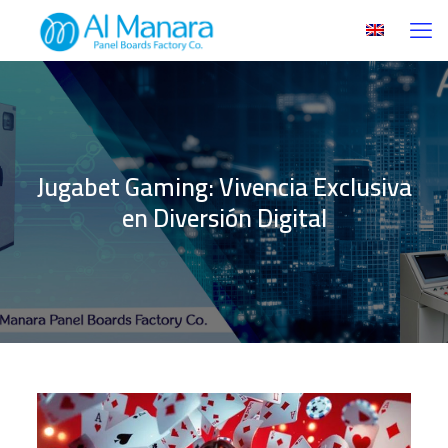
Jugabet Gaming: Vivencia Exclusiva
en Diversión Digital