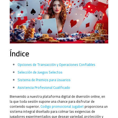
Índice
Opciones de Transacción y Operaciones Confiables
Selección de Juegos Selectos
Sistema de Premios para Usuarios
Asistencia Profesional Cualificado
Bienvenido a nuestra plataforma digital de diversión online, en
la que toda sesión supone una chance para disfrutar de
contenido superior.
Codigo promocional Jugabet
proporciona un
sistema integral diseñado para colmar las exigencias de
jugadores experimentados que desean variedad, protección y