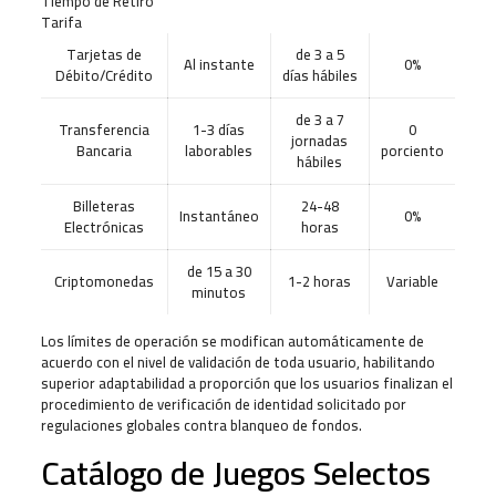
Tiempo de Retiro
Tarifa
Tarjetas de
de 3 a 5
Al instante
0%
Débito/Crédito
días hábiles
de 3 a 7
Transferencia
1-3 días
0
jornadas
Bancaria
laborables
porciento
hábiles
Billeteras
24-48
Instantáneo
0%
Electrónicas
horas
de 15 a 30
Criptomonedas
1-2 horas
Variable
minutos
Los límites de operación se modifican automáticamente de
acuerdo con el nivel de validación de toda usuario, habilitando
superior adaptabilidad a proporción que los usuarios finalizan el
procedimiento de verificación de identidad solicitado por
regulaciones globales contra blanqueo de fondos.
Catálogo de Juegos Selectos