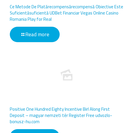
Ce Metode De Platărecompensărecompensă Obiective Este
Suficientăsuficientă UDBet Financiar Vegas Online Casino
Romania Play for Real
Read more
Positive One Hundred Eighty Incentive Birl Along First
Deposit – magyar nemzeti tér Register Free udvozlo-
bonusz-hu.com