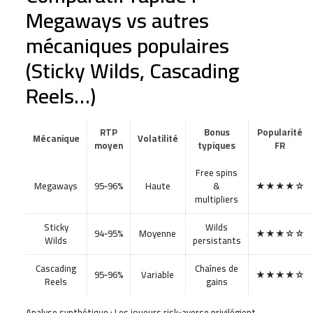
Megaways vs autres
mécaniques populaires
(Sticky Wilds, Cascading
Reels…)
RTP
Bonus
Popularité
Mécanique
Volatilité
moyen
typiques
FR
Free spins
Megaways
95‑96%
Haute
&
★★★★☆
multipliers
Sticky
Wilds
94‑95%
Moyenne
★★★☆☆
Wilds
persistants
Cascading
Chaînes de
95‑96%
Variable
★★★★☆
Reels
gains
Analyse synthétique : Les joueurs risk‑averse privilégient