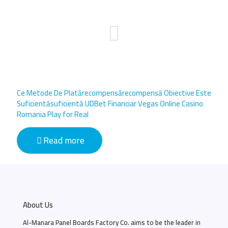
Ce Metode De Platărecompensărecompensă Obiective Este
Suficientăsuficientă UDBet Financiar Vegas Online Casino
Romania Play for Real
Read more
About Us
Al-Manara Panel Boards Factory Co. aims to be the leader in