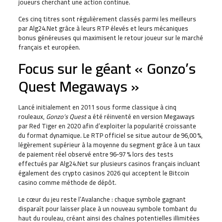
joueurs cherchant une action continue.
Ces cinq titres sont régulièrement classés parmi les meilleurs
par Alg24.Net grâce à leurs RTP élevés et leurs mécaniques
bonus généreuses qui maximisent le retour joueur sur le marché
français et européen.
Focus sur le géant « Gonzo’s
Quest Megaways »
Lancé initialement en 2011 sous forme classique à cinq
rouleaux,
Gonzo’s Quest
a été réinventé en version Megaways
par Red Tiger en 2020 afin d’exploiter la popularité croissante
du format dynamique. Le RTP officiel se situe autour de 96,00 %,
légèrement supérieur à la moyenne du segment grâce à un taux
de paiement réel observé entre 96‑97 % lors des tests
effectués par Alg24.Net sur plusieurs casinos français incluant
également des crypto casinos 2026 qui acceptent le Bitcoin
casino comme méthode de dépôt.
Le cœur du jeu reste l’Avalanche : chaque symbole gagnant
disparaît pour laisser place à un nouveau symbole tombant du
haut du rouleau, créant ainsi des chaînes potentielles illimitées