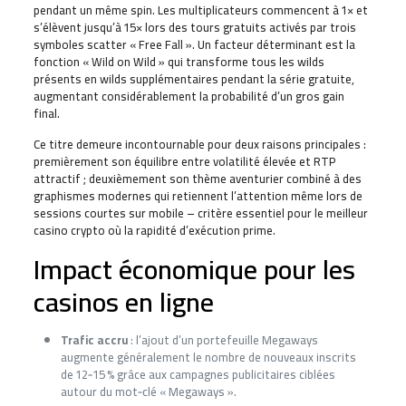
pendant un même spin. Les multiplicateurs commencent à 1× et
s’élèvent jusqu’à 15× lors des tours gratuits activés par trois
symboles scatter « Free Fall ». Un facteur déterminant est la
fonction « Wild on Wild » qui transforme tous les wilds
présents en wilds supplémentaires pendant la série gratuite,
augmentant considérablement la probabilité d’un gros gain
final.
Ce titre demeure incontournable pour deux raisons principales :
premièrement son équilibre entre volatilité élevée et RTP
attractif ; deuxièmement son thème aventurier combiné à des
graphismes modernes qui retiennent l’attention même lors de
sessions courtes sur mobile – critère essentiel pour le meilleur
casino crypto où la rapidité d’exécution prime.
Impact économique pour les
casinos en ligne
Trafic accru
: l’ajout d’un portefeuille Megaways
augmente généralement le nombre de nouveaux inscrits
de 12‑15 % grâce aux campagnes publicitaires ciblées
autour du mot‑clé « Megaways ».