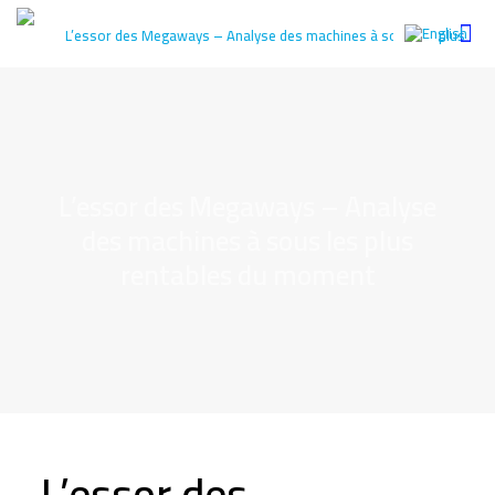
L’essor des Megaways – Analyse
des machines à sous les plus
rentables du moment
L’essor des