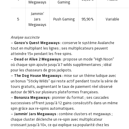
Megaways
Gaming
Jammin’
5
Jars
Push Gaming
95,90 %
Variable
Megaways
Analyse succincte
–
Gonzo’s Quest Megaways
: conserve le système Avalanche
tout en multipliant les lignes ; ses multiplicateurs peuvent
atteindre 15× pendant les free spins.
–
Dead or Alive 2 Megaways
: propose un mode “High Noon”
où chaque spin ajoute jusqu’à 7 wilds supplémentaires ; idéal
pour les chasseurs de gros jackpots.
–
The Dog House Megaways
: mise sur un thème ludique avec
un bonus “Sticky Wilds” qui reste actif pendant toute la série de
tours gratuits, augmentant le taux de paiement réel observé
autour de 98 % sur plusieurs plateformes françaises.
–
Bonanza Megaways
: pionnier du format ; ses cascades
successives offrent jusqu’à 12 gains consécutifs dans un même
spin grâce aux re‑spins automatiques.
–
Jammin’ Jars Megaways
: combine clusters et megaways ;
chaque cluster déclenche un re‑spin avec multiplicateur
croissant jusqu’à 10×, ce qui explique sa popularité chez les