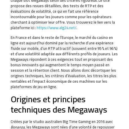
chaque slot Megaways selon des critères rigoureux. Le site
propose des revues détaillées, des tests de RTP et des
évaluations de volatilité, ce qui en fait une référence
incontournable pour les joueurs comme pour les opérateurs
cherchant à optimiser leur offre. Vous trouverez le lien vers la
plateforme ici :
https://www.alg24.net/
.
En France et dans le reste de l’Europe, le marché du casino en
ligne est aujourd’hui dominé par la recherche d’une expérience
fluide sur mobile, d’un RTP attractif (souvent entre 95 % et 96 %)
et d’une volatilité adaptée aux différents profils de joueurs. Les
Megaways répondent à ces exigences tout en proposant des
bonus innovants qui augmentent le temps moyen passé en
session et la rétention client. Nous allons donc décortiquer les
origines techniques, les critères d’évaluation, les titres les plus
rentables et l’impact économique de ces machines sur les
plateformes de jeu en ligne.
Origines et principes
techniques des Megaways
Créées par le studio australien Big Time Gaming en 2016 avec
Bonanza
, les Megaways sont nées d’une volonté de repousser