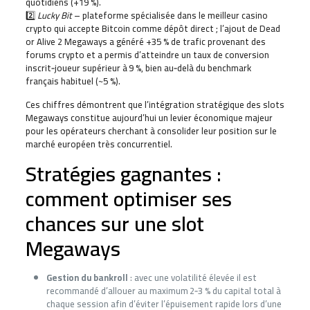
quotidiens (+19 %).
2️⃣
Lucky Bit
– plateforme spécialisée dans le meilleur casino
crypto qui accepte Bitcoin comme dépôt direct ; l’ajout de Dead
or Alive 2 Megaways a généré +35 % de trafic provenant des
forums crypto et a permis d’atteindre un taux de conversion
inscrit‑joueur supérieur à 9 %, bien au‑delà du benchmark
français habituel (~5 %).
Ces chiffres démontrent que l’intégration stratégique des slots
Megaways constitue aujourd’hui un levier économique majeur
pour les opérateurs cherchant à consolider leur position sur le
marché européen très concurrentiel.
Stratégies gagnantes :
comment optimiser ses
chances sur une slot
Megaways
Gestion du bankroll
: avec une volatilité élevée il est
recommandé d’allouer au maximum 2‑3 % du capital total à
chaque session afin d’éviter l’épuisement rapide lors d’une