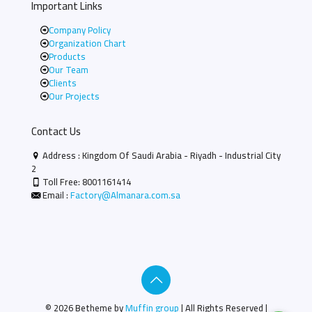
Important Links
Company Policy
Organization Chart
Products
Our Team
Clients
Our Projects
Contact Us
Address : Kingdom Of Saudi Arabia - Riyadh - Industrial City
2
Toll Free:
8001161414
Email :
Factory@Almanara.com.sa
© 2026 Betheme by
Muffin group
| All Rights Reserved |