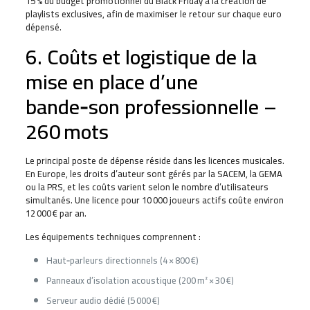
15 % du budget promotionnel du Black Friday à la création de
playlists exclusives, afin de maximiser le retour sur chaque euro
dépensé.
6. Coûts et logistique de la
mise en place d’une
bande‑son professionnelle –
260 mots
Le principal poste de dépense réside dans les licences musicales.
En Europe, les droits d’auteur sont gérés par la SACEM, la GEMA
ou la PRS, et les coûts varient selon le nombre d’utilisateurs
simultanés. Une licence pour 10 000 joueurs actifs coûte environ
12 000 € par an.
Les équipements techniques comprennent :
Haut‑parleurs directionnels (4 × 800 €)
Panneaux d’isolation acoustique (200 m² × 30 €)
Serveur audio dédié (5 000 €)