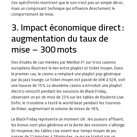
Ces spécificités montrent que le son n’est pas un simple décor,
mais un composant technique qui influence directement le
comportement de mise.
3. Impact économique direct :
augmentation du taux de
mise – 300 mots
Des études de cas menées par Menbur.Fr sur trois casinos
européens illustrent le lien entre playlist et ticket moyen. Dans
le premier cas, le casino a remplacé une playlist pop générique
par du jazz lounge. Le ticket moyen est passé de 45 € à 52 €, soit
une hausse de 15 %. Le deuxième casino a introduit une playlist
électro‑smooth pendant les sessions de Black Friday,
observant un pic de mise de 23 % sur les tables de Roulette Live.
Enfin, le troisième a testé le world‑beat pendant les tournois
de Poker, augmentant le volume de mises de 18 %.
Le Black Friday représente un moment clé : les joueurs affluent,
les bonus sont plus généreux et la durée des sessions s’allonge.
En moyenne, les tables Live voient leur temps moyen de jeu
passer de 12 minutes à 18 minutes, ce qui se traduit par un