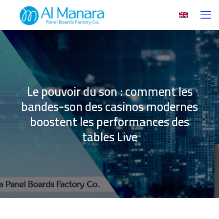
Le pouvoir du son : comment les
bandes‑son des casinos modernes
boostent les performances des
tables Live