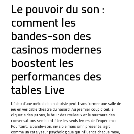
Le pouvoir du son :
comment les
bandes‑son des
casinos modernes
boostent les
performances des
tables Live
L’écho d’une mélodie bien choisie peut transformer une salle de
jeu en véritable théâtre du hasard. Au premier coup d’œil, le
cliquetis des jetons, le bruit des rouleaux et le murmure des
conversations semblent être les seuls leviers de l’expérience.
Pourtant, la bande‑son, invisible mais omniprésente, agit
comme un catalyseur psychologique qui influence chaque mise,