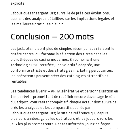
explicite.
Laboutiquesansargent.Org surveille de près ces évolutions,
publiant des analyses détaillées sur les implications légales et
les meilleures pratiques d’audit.
Conclusion – 200 mots
Les jackpots ne sont plus de simples récompenses : ils sont le
critère central qui façonne la sélection des titres dans les
bibliothèques de casino modernes. En combinant une
technologie RNG certifiée, une volatilité adaptée, une
conformité stricte et des stratégies marketing percutantes,
les opérateurs peuvent créer des catalogues attractifs et
rentables.
Les tendances à venir – AR, IA générative et personnalisation en
temps réel – promettent de redéfinir encore davantage le rôle
du jackpot. Pour rester compétitif, chaque acteur doit suivre de
près les analyses et les comparatifs publiés par
Laboutiquesansargent.Org, le site de référence qui, depuis
plusieurs années, guide les opérateurs et les joueurs vers les
jeux les plus prometteurs. Restez informés, jouez de façon