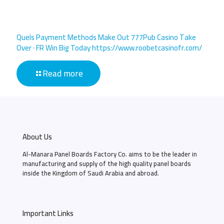
Quels Payment Methods Make Out 777Pub Casino Take
Over · FR Win Big Today https://www.roobetcasinofr.com/
Read more
About Us
Al-Manara Panel Boards Factory Co. aims to be the leader in
manufacturing and supply of the high quality panel boards
inside the Kingdom of Saudi Arabia and abroad.
Important Links