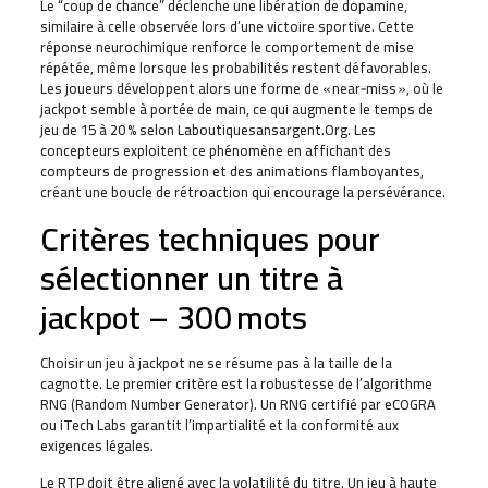
Le “coup de chance” déclenche une libération de dopamine,
similaire à celle observée lors d’une victoire sportive. Cette
réponse neurochimique renforce le comportement de mise
répétée, même lorsque les probabilités restent défavorables.
Les joueurs développent alors une forme de « near‑miss », où le
jackpot semble à portée de main, ce qui augmente le temps de
jeu de 15 à 20 % selon Laboutiquesansargent.Org. Les
concepteurs exploitent ce phénomène en affichant des
compteurs de progression et des animations flamboyantes,
créant une boucle de rétroaction qui encourage la persévérance.
Critères techniques pour
sélectionner un titre à
jackpot – 300 mots
Choisir un jeu à jackpot ne se résume pas à la taille de la
cagnotte. Le premier critère est la robustesse de l’algorithme
RNG (Random Number Generator). Un RNG certifié par eCOGRA
ou iTech Labs garantit l’impartialité et la conformité aux
exigences légales.
Le RTP doit être aligné avec la volatilité du titre. Un jeu à haute