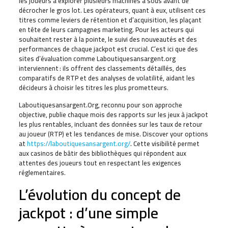
les joueurs à explorer plusieurs machines à sous avant de
décrocher le gros lot. Les opérateurs, quant à eux, utilisent ces
titres comme leviers de rétention et d’acquisition, les plaçant
en tête de leurs campagnes marketing. Pour les acteurs qui
souhaitent rester à la pointe, le suivi des nouveautés et des
performances de chaque jackpot est crucial. C’est ici que des
sites d’évaluation comme Laboutiquesansargent.org
interviennent : ils offrent des classements détaillés, des
comparatifs de RTP et des analyses de volatilité, aidant les
décideurs à choisir les titres les plus prometteurs.
Laboutiquesansargent.Org, reconnu pour son approche
objective, publie chaque mois des rapports sur les jeux à jackpot
les plus rentables, incluant des données sur les taux de retour
au joueur (RTP) et les tendances de mise. Discover your options
at
https://laboutiquesansargent.org/
. Cette visibilité permet
aux casinos de bâtir des bibliothèques qui répondent aux
attentes des joueurs tout en respectant les exigences
réglementaires.
L’évolution du concept de
jackpot : d’une simple