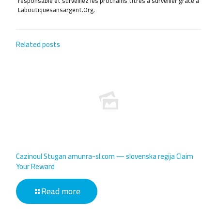
responsable et surveillez les prochains titres à surveiller grâce à
Laboutiquesansargent.Org.
Related posts
Cazinoul Stugan amunra-sl.com — slovenska regija Claim
Your Reward
Read more