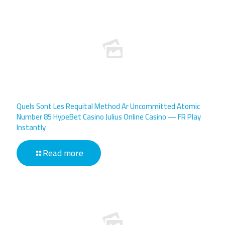
Quels Sont Les Requital Method Ar Uncommitted Atomic
Number 85 HypeBet Casino Julius Online Casino — FR Play
Instantly
Read more