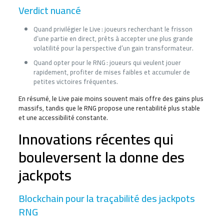
Verdict nuancé
Quand privilégier le Live : joueurs recherchant le frisson
d’une partie en direct, prêts à accepter une plus grande
volatilité pour la perspective d’un gain transformateur.
Quand opter pour le RNG : joueurs qui veulent jouer
rapidement, profiter de mises faibles et accumuler de
petites victoires fréquentes.
En résumé, le Live paie moins souvent mais offre des gains plus
massifs, tandis que le RNG propose une rentabilité plus stable
et une accessibilité constante.
Innovations récentes qui
bouleversent la donne des
jackpots
Blockchain pour la traçabilité des jackpots
RNG