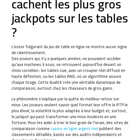
cachent les plus gros
jackpots sur les tables
?
L’essor fulgurant du jeu de table en ligne ne montre aucun signe
de ralentissement.
Des joueurs qui, il y a quelques années, ne pouvaient accéder
qu’aux machines à sous, se retrouvent aujourd’hui devant un
choix cornélien : les tables Live, avec un croupier réel diffusé en
haute définition, ou les tables RNG, où un algorithme assure
chaque tirage. Cette dualité crée une véritable dynamique de
comparaison, surtout chez les chasseurs de gros gains.
Le phénomène s’explique par la quête du meilleur retour sur
mise. Les joueurs veulent savoir quel format leur offre le RTP le
plus élevé, la volatilité la plus adaptée à leur budget et, surtout,
le jackpot qui peut transformer une mise modeste en une
fortune. Pour les aider à trier le bon grain de l’ivraie, des sites de
comparaison comme
casino en ligne argent réel
publient des
classements détaillés, basés sur des audits indépendants et