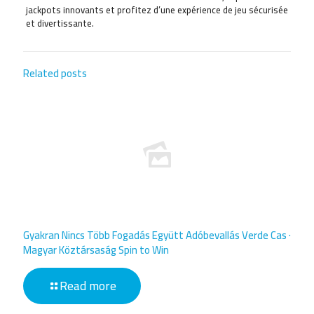
jackpots innovants et profitez d’une expérience de jeu sécurisée
et divertissante.
Related posts
Gyakran Nincs Több Fogadás Együtt Adóbevallás Verde Cas ·
Magyar Köztársaság Spin to Win
Read more