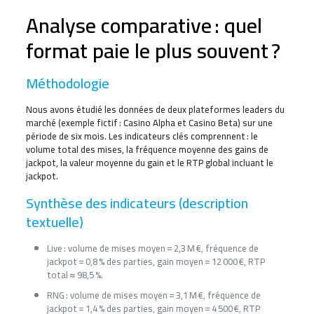
Analyse comparative : quel
format paie le plus souvent ?
Méthodologie
Nous avons étudié les données de deux plateformes leaders du
marché (exemple fictif : Casino Alpha et Casino Beta) sur une
période de six mois. Les indicateurs clés comprennent : le
volume total des mises, la fréquence moyenne des gains de
jackpot, la valeur moyenne du gain et le RTP global incluant le
jackpot.
Synthèse des indicateurs (description
textuelle)
Live : volume de mises moyen = 2,3 M €, fréquence de
jackpot = 0,8 % des parties, gain moyen = 12 000 €, RTP
total ≈ 98,5 %.
RNG : volume de mises moyen = 3,1 M €, fréquence de
jackpot = 1,4 % des parties, gain moyen = 4 500 €, RTP