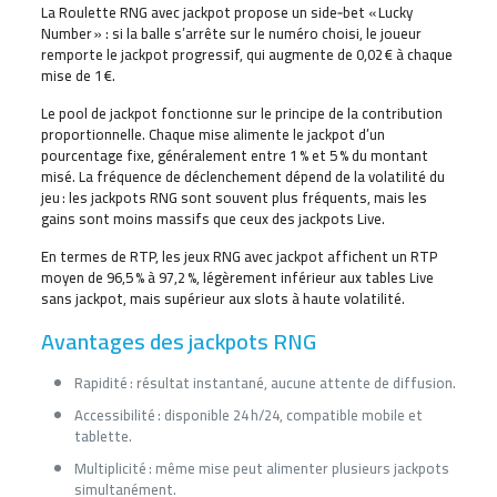
La Roulette RNG avec jackpot propose un side‑bet « Lucky
Number » : si la balle s’arrête sur le numéro choisi, le joueur
remporte le jackpot progressif, qui augmente de 0,02 € à chaque
mise de 1 €.
Le pool de jackpot fonctionne sur le principe de la contribution
proportionnelle. Chaque mise alimente le jackpot d’un
pourcentage fixe, généralement entre 1 % et 5 % du montant
misé. La fréquence de déclenchement dépend de la volatilité du
jeu : les jackpots RNG sont souvent plus fréquents, mais les
gains sont moins massifs que ceux des jackpots Live.
En termes de RTP, les jeux RNG avec jackpot affichent un RTP
moyen de 96,5 % à 97,2 %, légèrement inférieur aux tables Live
sans jackpot, mais supérieur aux slots à haute volatilité.
Avantages des jackpots RNG
Rapidité : résultat instantané, aucune attente de diffusion.
Accessibilité : disponible 24 h/24, compatible mobile et
tablette.
Multiplicité : même mise peut alimenter plusieurs jackpots
simultanément.