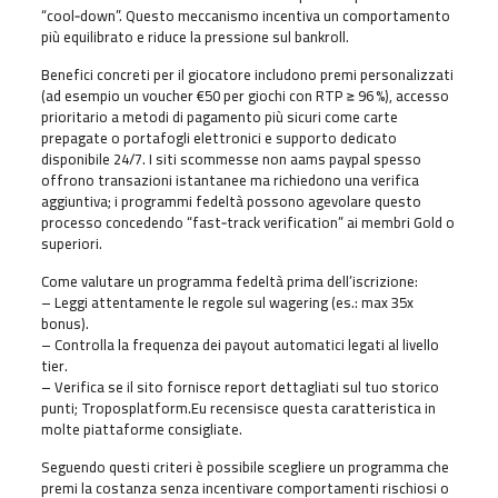
“cool‑down”. Questo meccanismo incentiva un comportamento
più equilibrato e riduce la pressione sul bankroll.
Benefici concreti per il giocatore includono premi personalizzati
(ad esempio un voucher €50 per giochi con RTP ≥ 96 %), accesso
prioritario a metodi di pagamento più sicuri come carte
prepagate o portafogli elettronici e supporto dedicato
disponibile 24/7. I siti scommesse non aams paypal spesso
offrono transazioni istantanee ma richiedono una verifica
aggiuntiva; i programmi fedeltà possono agevolare questo
processo concedendo “fast‑track verification” ai membri Gold o
superiori.
Come valutare un programma fedeltà prima dell’iscrizione:
– Leggi attentamente le regole sul wagering (es.: max 35x
bonus).
– Controlla la frequenza dei payout automatici legati al livello
tier.
– Verifica se il sito fornisce report dettagliati sul tuo storico
punti; Troposplatform.Eu recensisce questa caratteristica in
molte piattaforme consigliate.
Seguendo questi criteri è possibile scegliere un programma che
premi la costanza senza incentivare comportamenti rischiosi o