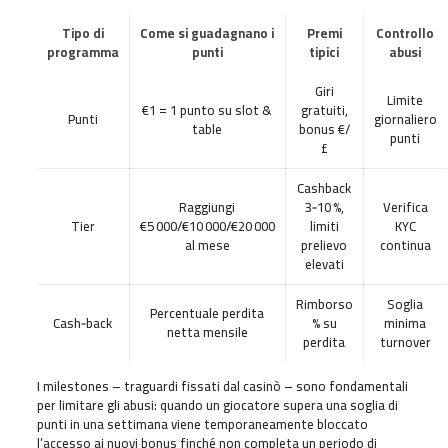
Tipo di
Come si guadagnano i
Premi
Controllo
programma
punti
tipici
abusi
Giri
Limite
€1 = 1 punto su slot &
gratuiti,
Punti
giornaliero
table
bonus €/
punti
£
Cashback
Raggiungi
3‑10 %,
Verifica
Tier
€5 000/€10 000/€20 000
limiti
KYC
al mese
prelievo
continua
elevati
Rimborso
Soglia
Percentuale perdita
Cash‑back
% su
minima
netta mensile
perdita
turnover
I milestones – traguardi fissati dal casinò – sono fondamentali
per limitare gli abusi: quando un giocatore supera una soglia di
punti in una settimana viene temporaneamente bloccato
l’accesso ai nuovi bonus finché non completa un periodo di