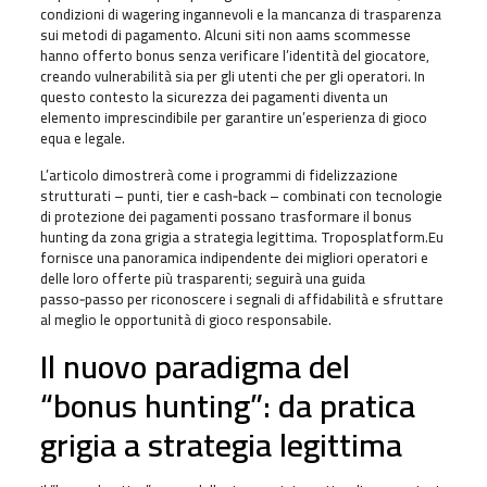
condizioni di wagering ingannevoli e la mancanza di trasparenza
sui metodi di pagamento. Alcuni siti non aams scommesse
hanno offerto bonus senza verificare l’identità del giocatore,
creando vulnerabilità sia per gli utenti che per gli operatori. In
questo contesto la sicurezza dei pagamenti diventa un
elemento imprescindibile per garantire un’esperienza di gioco
equa e legale.
L’articolo dimostrerà come i programmi di fidelizzazione
strutturati – punti, tier e cash‑back – combinati con tecnologie
di protezione dei pagamenti possano trasformare il bonus
hunting da zona grigia a strategia legittima. Troposplatform.Eu
fornisce una panoramica indipendente dei migliori operatori e
delle loro offerte più trasparenti; seguirà una guida
passo‑passo per riconoscere i segnali di affidabilità e sfruttare
al meglio le opportunità di gioco responsabile.
Il nuovo paradigma del
“bonus hunting”: da pratica
grigia a strategia legittima