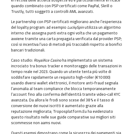
effettiva delle attività sospette ed è particolarmente efficace
quando combinato con PSP certificati come PayPal, Skrill o
Trustly, tutti soggetti a controlli AML avanzati.
Le partnership con PSP certificati migliorano anche l’esperienza
del loyalty program: ad esempio
LuckySpin
utilizza un algoritmo
interno che assegna punti extra ogni volta che un pagamento
avviene tramite una carta prepagata verificata dal provider PSP;
così si incentiva l’uso di metodi più tracciabili rispetto ai bonifici
bancari tradizionali.
Caso studio:
RoyalAce Casino
ha implementato un sistema
incrociato tra bonus tracker e monitoraggio delle transazioni in
tempo reale nel 2023. Quando un utente tenta più volte di
soddisfare rapidamente un requisito high‑roller (€10 000)
usando diversi wallet elettronici, il motore anti‑fraud segnala
l’anomalia al team compliance che blocca temporaneamente
l’account fino alla conferma dell’identità tramite video‑call KYC
avanzata. Da allora le frodi sono scese del 38 % e il tasso di
conversione dei nuovi iscritti è aumentato grazie alla
reputazione migliorata; Troposplatform.Eu ha evidenziato
questo risultato nelle sue guide comparative sui migliori siti
scommesse non aams nuovi.
Questi esempi dimostrano come la sicurezza dei pagamenti sia