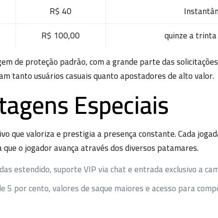
R$ 40
Instantâ
R$ 100,00
quinze a trint
em de proteção padrão, com a grande parte das solicitações
m tanto usuários casuais quanto apostadores de alto valor.
tagens Especiais
ivo que valoriza e prestigia a presença constante. Cada joga
 que o jogador avança através dos diversos patamares.
das estendido, suporte VIP via chat e entrada exclusivo a c
e 5 por cento, valores de saque maiores e acesso para comp