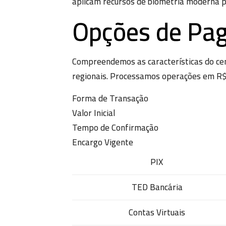
aplicam recursos de biometria moderna p
Opções de Pag
Compreendemos as características do ce
regionais. Processamos operações em R$ 
Forma de Transação
Valor Inicial
Tempo de Confirmação
Encargo Vigente
PIX
TED Bancária
Contas Virtuais