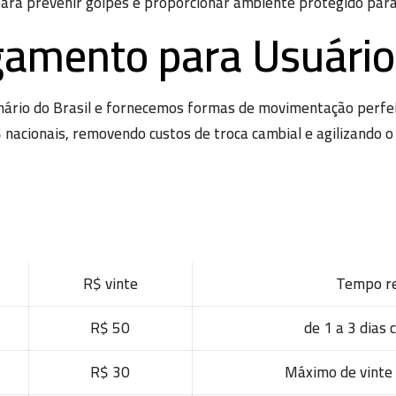
ara prevenir golpes e proporcionar ambiente protegido para
amento para Usuários
nário do Brasil e fornecemos formas de movimentação per
nacionais, removendo custos de troca cambial e agilizando o
R$ vinte
Tempo r
R$ 50
de 1 a 3 dias 
R$ 30
Máximo de vinte 