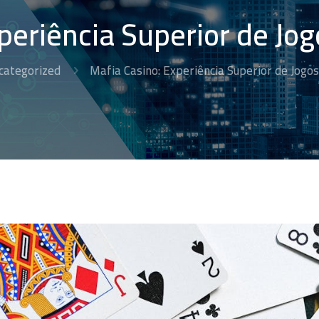
periência Superior de Jog
categorized
Mafia Casino: Experiência Superior de Jogos