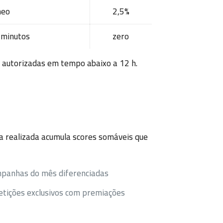
neo
2,5%
a minutos
zero
 autorizadas em tempo abaixo a 12 h.
da realizada acumula scores somáveis que
ampanhas do mês diferenciadas
etições exclusivos com premiações