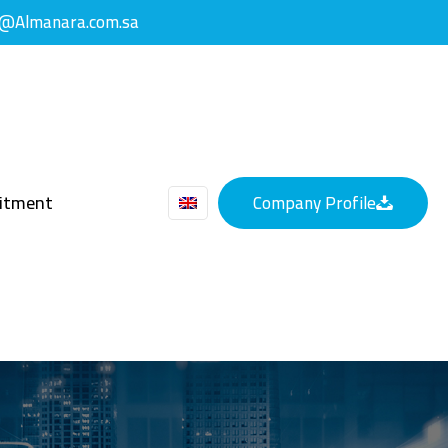
y@Almanara.com.sa
uitment
Company Profile