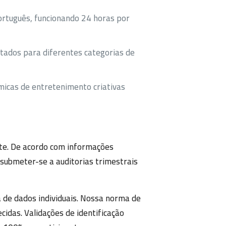
rtuguês, funcionando 24 horas por
stados para diferentes categorias de
micas de entretenimento criativas
nte. De acordo com informações
submeter-se a auditorias trimestrais
de dados individuais. Nossa norma de
das. Validações de identificação