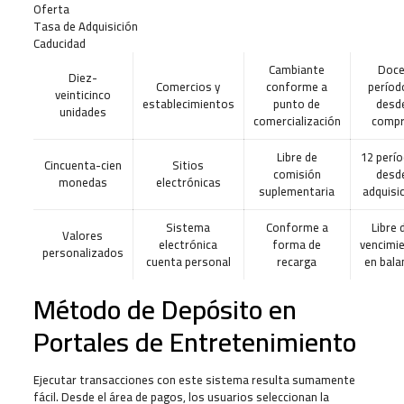
Oferta
Tasa de Adquisición
Caducidad
Cambiante
Doc
Diez-
Comercios y
conforme a
períod
veinticinco
establecimientos
punto de
desd
unidades
comercialización
comp
Libre de
12 perí
Cincuenta-cien
Sitios
comisión
desd
monedas
electrónicas
suplementaria
adquisi
Sistema
Conforme a
Libre 
Valores
electrónica
forma de
vencimi
personalizados
cuenta personal
recarga
en bala
Método de Depósito en
Portales de Entretenimiento
Ejecutar transacciones con este sistema resulta sumamente
fácil. Desde el área de pagos, los usuarios seleccionan la