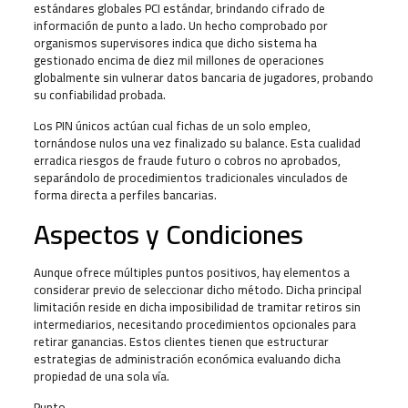
estándares globales PCI estándar, brindando cifrado de
información de punto a lado. Un hecho comprobado por
organismos supervisores indica que dicho sistema ha
gestionado encima de diez mil millones de operaciones
globalmente sin vulnerar datos bancaria de jugadores, probando
su confiabilidad probada.
Los PIN únicos actúan cual fichas de un solo empleo,
tornándose nulos una vez finalizado su balance. Esta cualidad
erradica riesgos de fraude futuro o cobros no aprobados,
separándolo de procedimientos tradicionales vinculados de
forma directa a perfiles bancarias.
Aspectos y Condiciones
Aunque ofrece múltiples puntos positivos, hay elementos a
considerar previo de seleccionar dicho método. Dicha principal
limitación reside en dicha imposibilidad de tramitar retiros sin
intermediarios, necesitando procedimientos opcionales para
retirar ganancias. Estos clientes tienen que estructurar
estrategias de administración económica evaluando dicha
propiedad de una sola vía.
Punto