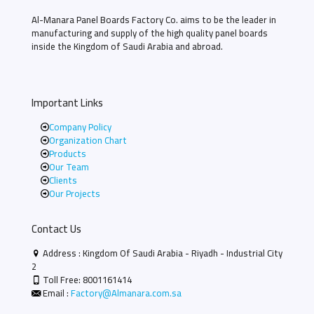
Al-Manara Panel Boards Factory Co. aims to be the leader in
manufacturing and supply of the high quality panel boards
inside the Kingdom of Saudi Arabia and abroad.
Important Links
Company Policy
Organization Chart
Products
Our Team
Clients
Our Projects
Contact Us
Address : Kingdom Of Saudi Arabia - Riyadh - Industrial City
2
Toll Free:
8001161414
Email :
Factory@Almanara.com.sa