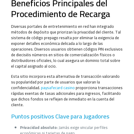
Beneficios Principales del
Procedimiento de Recarga
Diversas portales de entretenimiento en red han integrado
métodos de depósito que priorizan la privacidad del cliente. Tal
sistema de código prepago resalta por eliminar la exigencia de
exponer detalles económica delicada a lo largo de las
operaciones. Diversos usuarios obtienen códigos PIN exclusivos
de dieciséis números en sitios de comercialización físicos o
distribuidores oficiales, lo cual asegura un dominio total sobre
el capital asignado al ocio.
Esta sitio incorpora esta alternativa de transacción valorando
su popularidad por parte de usuarios que valoran la
confidencialidad.
paysafecard casino
proporciona transacciones
rápidas exentas de tasas adicionales para ingresos, facilitando
que dichos fondos se reflejen de inmediato en la cuenta del
cliente.
Puntos positivos Clave para Jugadores
Privacidad absoluto:
Jamás exige vincular perfiles
económicas ni tarjetas de pago