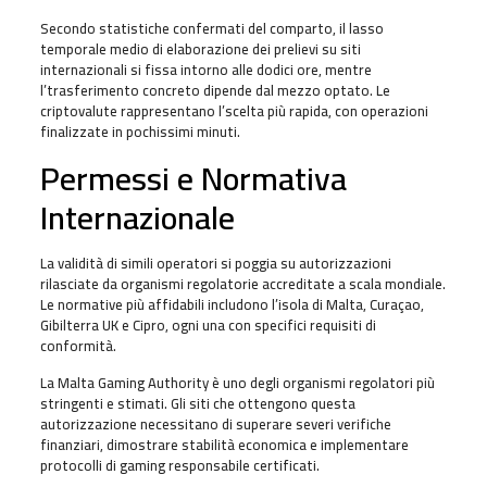
Secondo statistiche confermati del comparto, il lasso
temporale medio di elaborazione dei prelievi su siti
internazionali si fissa intorno alle dodici ore, mentre
l’trasferimento concreto dipende dal mezzo optato. Le
criptovalute rappresentano l’scelta più rapida, con operazioni
finalizzate in pochissimi minuti.
Permessi e Normativa
Internazionale
La validità di simili operatori si poggia su autorizzazioni
rilasciate da organismi regolatorie accreditate a scala mondiale.
Le normative più affidabili includono l’isola di Malta, Curaçao,
Gibilterra UK e Cipro, ogni una con specifici requisiti di
conformità.
La Malta Gaming Authority è uno degli organismi regolatori più
stringenti e stimati. Gli siti che ottengono questa
autorizzazione necessitano di superare severi verifiche
finanziari, dimostrare stabilità economica e implementare
protocolli di gaming responsabile certificati.