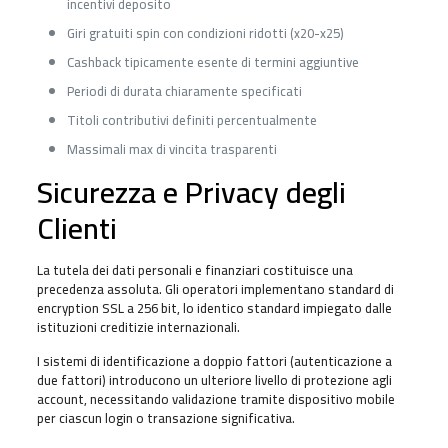
incentivi deposito
Giri gratuiti spin con condizioni ridotti (x20-x25)
Cashback tipicamente esente di termini aggiuntive
Periodi di durata chiaramente specificati
Titoli contributivi definiti percentualmente
Massimali max di vincita trasparenti
Sicurezza e Privacy degli
Clienti
La tutela dei dati personali e finanziari costituisce una
precedenza assoluta. Gli operatori implementano standard di
encryption SSL a 256 bit, lo identico standard impiegato dalle
istituzioni creditizie internazionali.
I sistemi di identificazione a doppio fattori (autenticazione a
due fattori) introducono un ulteriore livello di protezione agli
account, necessitando validazione tramite dispositivo mobile
per ciascun login o transazione significativa.