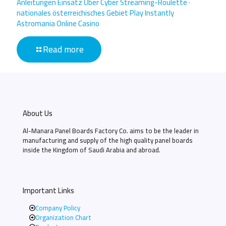
Anleitungen Einsatz Über Cyber Streaming-Roulette ·
nationales österreichisches Gebiet Play Instantly
Astromania Online Casino
Read more
About Us
Al-Manara Panel Boards Factory Co. aims to be the leader in
manufacturing and supply of the high quality panel boards
inside the Kingdom of Saudi Arabia and abroad.
Important Links
Company Policy
Organization Chart