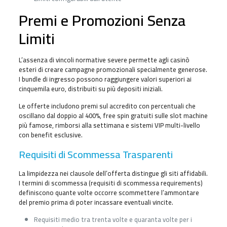
Premi e Promozioni Senza
Limiti
L’assenza di vincoli normative severe permette agli casinò
esteri di creare campagne promozionali specialmente generose.
I bundle di ingresso possono raggiungere valori superiori ai
cinquemila euro, distribuiti su più depositi iniziali.
Le offerte includono premi sul accredito con percentuali che
oscillano dal doppio al 400%, free spin gratuiti sulle slot machine
più famose, rimborsi alla settimana e sistemi VIP multi-livello
con benefit esclusive.
Requisiti di Scommessa Trasparenti
La limpidezza nei clausole dell’offerta distingue gli siti affidabili.
I termini di scommessa (requisiti di scommessa requirements)
definiscono quante volte occorre scommettere l’ammontare
del premio prima di poter incassare eventuali vincite.
Requisiti medio tra trenta volte e quaranta volte per i