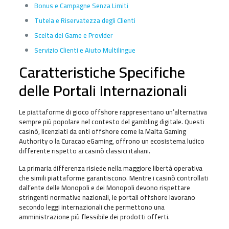
Bonus e Campagne Senza Limiti
Tutela e Riservatezza degli Clienti
Scelta dei Game e Provider
Servizio Clienti e Aiuto Multilingue
Caratteristiche Specifiche
delle Portali Internazionali
Le piattaforme di gioco offshore rappresentano un’alternativa
sempre più popolare nel contesto del gambling digitale. Questi
casinò, licenziati da enti offshore come la Malta Gaming
Authority o la Curacao eGaming, offrono un ecosistema ludico
differente rispetto ai casinò classici italiani.
La primaria differenza risiede nella maggiore libertà operativa
che simili piattaforme garantiscono. Mentre i casinò controllati
dall’ente delle Monopoli e dei Monopoli devono rispettare
stringenti normative nazionali, le portali offshore lavorano
secondo leggi internazionali che permettono una
amministrazione più flessibile dei prodotti offerti.