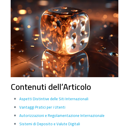
Contenuti dell’Articolo
Aspetti Distintive delle Siti Internazionali
Vantaggi Pratici per i Utenti
Autorizzazioni e Regolamentazione Internazionale
Sistemi di Deposito e Valute Digitali